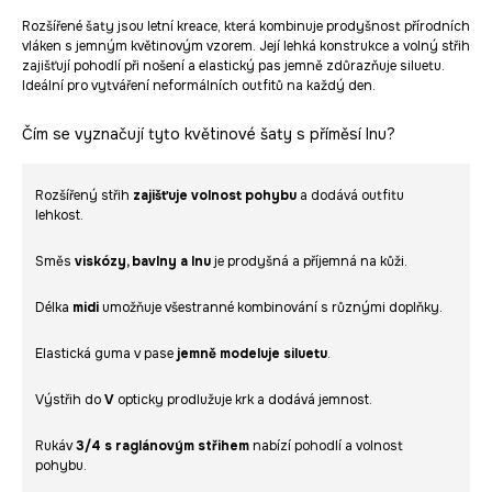
Rozšířené šaty jsou letní kreace, která kombinuje prodyšnost přírodních
vláken s jemným květinovým vzorem. Její lehká konstrukce a volný střih
zajišťují pohodlí při nošení a elastický pas jemně zdůrazňuje siluetu.
Ideální pro vytváření neformálních outfitů na každý den.
Čím se vyznačují tyto květinové šaty s příměsí lnu?
Rozšířený střih
zajišťuje volnost pohybu
a dodává outfitu
lehkost.
Směs
viskózy, bavlny a lnu
je prodyšná a příjemná na kůži.
Délka
midi
umožňuje všestranné kombinování s různými doplňky.
Elastická guma v pase
jemně modeluje siluetu
.
Výstřih do
V
opticky prodlužuje krk a dodává jemnost.
Rukáv
3/4 s raglánovým střihem
nabízí pohodlí a volnost
pohybu.