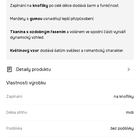
Zapínání na
knoflíky
po celé délce dodává šarm a funkčnost.
Manžety s
gumou
usnadňují lepší přizpůsobení.
Tkanina s ozdobným řasením
a volánem ve spodní části vytváří
dynamický vzhled.
Květinový vzor
dodává šatům svěžest a romantický charakter.
Detaily produktu
Vlastnosti výrobku
Zapínání
na knoflíky
Délka střihu
midi
Podšívka
bez podšívky