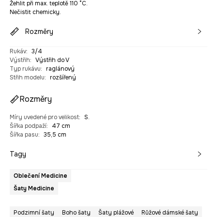
Žehlit při max. teplotě 110 °C.
Nečistit chemicky.
Rozměry
Rukáv
:
3/4
Výstřih
:
Výstřih do V
Typ rukávu
:
raglánový
Střih modelu
:
rozšířený
Rozměry
Míry uvedené pro velikost
:
S.
Šířka podpaží
:
47 cm
Šířka pasu
:
35,5 cm
Tagy
Oblečení Medicine
Šaty Medicine
Podzimní šaty
Boho šaty
Šaty plážové
Růžové dámské šaty