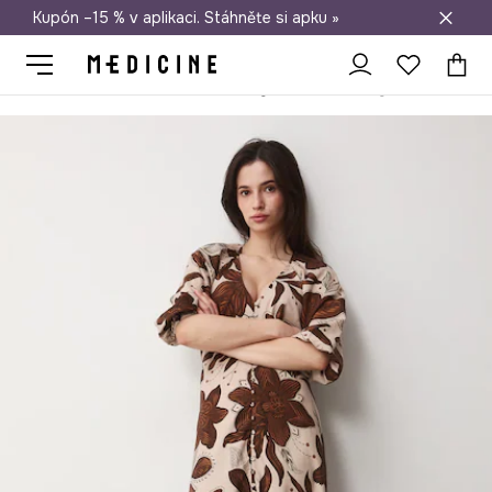
Kupón –15 % v aplikaci. Stáhněte si apku »
Doprava zdarma při nákupu nad 1 200 Kč
Medicine
Ona
Oblečení
Šaty
Rozšířené šaty s příměsí lnu