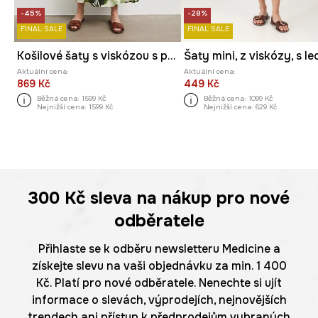
-45%
-28%
FINAL SALE
FINAL SALE
Košilové šaty s viskózou s páskem
Aktuální cena:
Aktuální cena:
869 Kč
449 Kč
Běžná cena:
1599 Kč
Běžná cena:
1099 Kč
Nejnižší cena:
1599 Kč
Nejnižší cena:
629 Kč
300 Kč
sleva na nákup pro nové
odběratele
Přihlaste se k odběru newsletteru Medicine a
získejte slevu na vaši objednávku za min. 1 400
Kč. Platí pro nové odběratele. Nenechte si ujít
informace o slevách, výprodejích, nejnovějších
trendech ani přístup k předprodejům vybraných