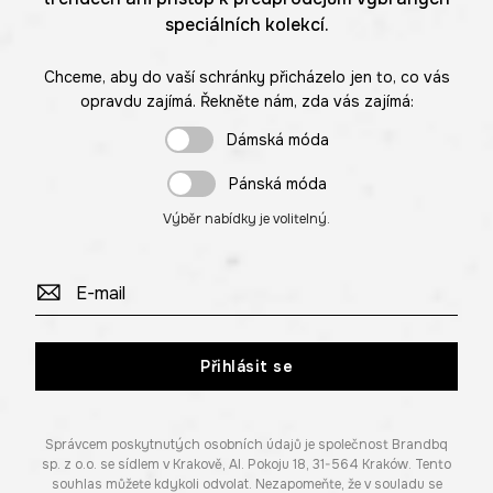
speciálních kolekcí.
Chceme, aby do vaší schránky přicházelo jen to, co vás
opravdu zajímá. Řekněte nám, zda vás zajímá:
Dámská móda
Pánská móda
Výběr nabídky je volitelný.
Přihlásit se
Správcem poskytnutých osobních údajů je společnost Brandbq
sp. z o.o. se sídlem v Krakově, Al. Pokoju 18, 31-564 Kraków. Tento
souhlas můžete kdykoli odvolat. Nezapomeňte, že v souladu se