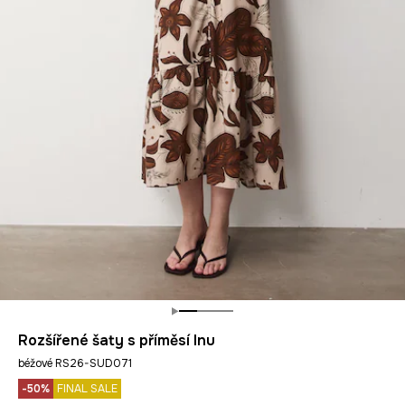
Rozšířené šaty s příměsí lnu
béžové RS26-SUD071
-50%
FINAL SALE