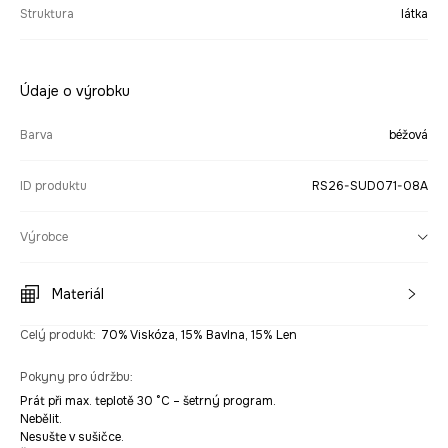
Struktura
látka
Údaje o výrobku
Barva
béžová
ID produktu
RS26-SUD071-08A
Výrobce
Materiál
Celý produkt
:
70% Viskóza, 15% Bavlna, 15% Len
Pokyny pro údržbu
:
Prát při max. teplotě 30 °C – šetrný program.
Nebělit.
Nesušte v sušičce.