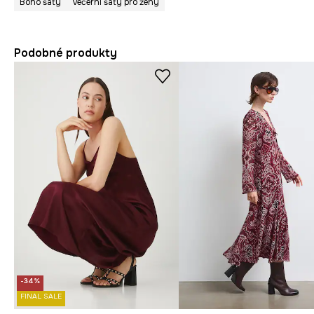
Boho šaty
Večerní šaty pro ženy
Podobné produkty
-34%
FINAL SALE