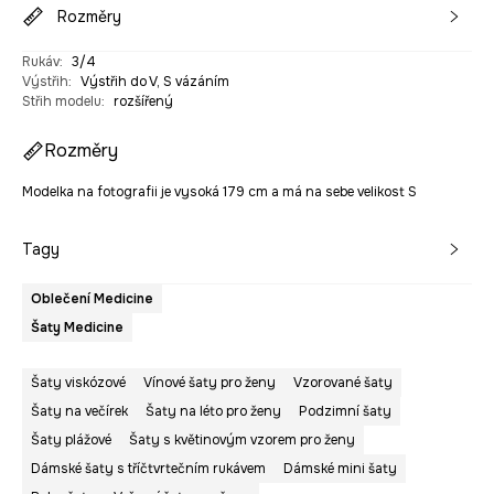
Rozměry
Rukáv
:
3/4
Výstřih
:
Výstřih do V, S vázáním
Střih modelu
:
rozšířený
Rozměry
Modelka na fotografii je vysoká 179 cm a má na sebe velikost S
Tagy
Oblečení Medicine
Šaty Medicine
Šaty viskózové
Vínové šaty pro ženy
Vzorované šaty
Šaty na večírek
Šaty na léto pro ženy
Podzimní šaty
Šaty plážové
Šaty s květinovým vzorem pro ženy
Dámské šaty s tříčtvrtečním rukávem
Dámské mini šaty