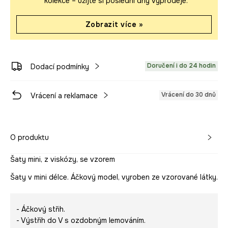
kolekce – užijte si poslední dny výprodeje.
Zobrazit více »
Doručení i do 24 hodin
Dodací podmínky
Vrácení do 30 dnů
Vrácení a reklamace
O produktu
Šaty mini, z viskózy, se vzorem
Šaty v mini délce. Áčkový model, vyroben ze vzorované látky.
- Áčkový střih.
- Výstřih do V s ozdobným lemováním.