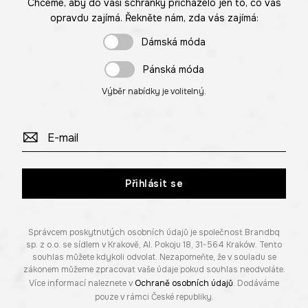
Chceme, aby do vaší schránky přicházelo jen to, co vás
opravdu zajímá. Řekněte nám, zda vás zajímá:
Dámská móda
Pánská móda
Výběr nabídky je volitelný.
Přihlásit se
Správcem poskytnutých osobních údajů je společnost Brandbq
sp. z o.o. se sídlem v Krakově, Al. Pokoju 18, 31-564 Kraków. Tento
souhlas můžete kdykoli odvolat. Nezapomeňte, že v souladu se
zákonem můžeme zpracovat vaše údaje pokud souhlas neodvoláte.
Více informací naleznete v
Ochraně osobních údajů
. Dodáváme
pouze v rámci České republiky.