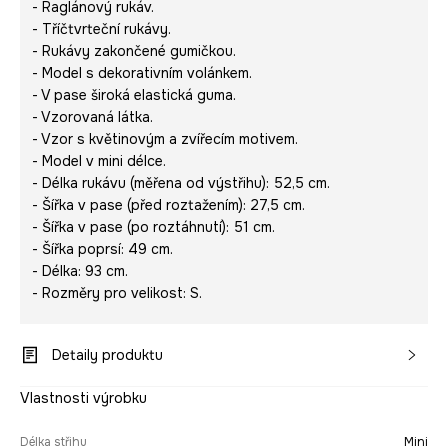
- Raglánový rukáv.
- Tříčtvrteční rukávy.
- Rukávy zakončené gumičkou.
- Model s dekorativním volánkem.
- V pase široká elastická guma.
- Vzorovaná látka.
- Vzor s květinovým a zvířecím motivem.
- Model v mini délce.
- Délka rukávu (měřena od výstřihu): 52,5 cm.
- Šířka v pase (před roztažením): 27,5 cm.
- Šířka v pase (po roztáhnutí): 51 cm.
- Šířka poprsí: 49 cm.
- Délka: 93 cm.
- Rozměry pro velikost: S.
Detaily produktu
Vlastnosti výrobku
Délka střihu
Mini