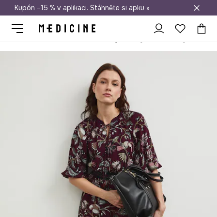
Kupón –15 % v aplikaci. Stáhněte si apku »
Doprava zdarma při nákupu nad 1 200 Kč
Medicine
Ona
Oblečení
Šaty
Šaty mini, z viskózy, se vzorem