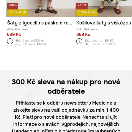
-50%
-45%
FINAL SALE
FINAL SALE
Šaty z lyocellu s páskem rostlinné
Aktuální cena:
Aktuální cena:
689 Kč
869 Kč
Běžná cena:
1399 Kč
Běžná cena:
1599 Kč
Nejnižší cena:
1399 Kč
Nejnižší cena:
1599 Kč
300 Kč
sleva na nákup pro nové
odběratele
Přihlaste se k odběru newsletteru Medicine a
získejte slevu na vaši objednávku za min. 1 400
Kč. Platí pro nové odběratele. Nenechte si ujít
informace o slevách, výprodejích, nejnovějších
trendech ani přístup k předprodejům vybraných