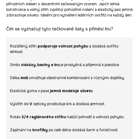
přírodních vláken s decentním tečkovaným vzorem. Jejich lehká
konstrukce a volný střih zajišťují pohodlné nošení a elastický pas jemně
zdůrazňuje siluetu. Ideální pro vytváření ležérních outfitů na každý den.
Čím se vyznačují tyto tečkované šaty s příměsí lnu?
Rozšířený střih
podporuje volnost pohybu
a dodává outfitu
lehkost.
Směs
viskózy, bavlny a lnu
je prodyšná a příjemná k pokožce.
Délka
midi
umožňuje všestranné kombinování s různými doplňky.
Elastická guma v pase
jemně modeluje siluetu
.
Výstřih do
V
opticky prodlužuje krk a dodává jemnost.
Rukáv
3/4 raglánového střihu
nabízí pohodlí a volnost pohybu.
Zapínání na
knoflíky
po celé délce dodává šarm a funkčnost.