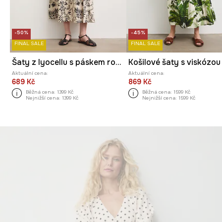
-50%
-45%
FINAL SALE
FINAL SALE
Šaty z lyocellu s páskem rostlinné
Aktuální cena:
Aktuální cena:
689 Kč
869 Kč
Běžná cena:
1399 Kč
Běžná cena:
1599 Kč
Nejnižší cena:
1399 Kč
Nejnižší cena:
1599 Kč