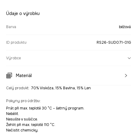
Údaje o výrobku
Barva
béžová
ID produktu
RS26-SUD071-01G
Výrobce
Materiál
Celý produkt
:
70% Viskóza, 15% Bavlna, 15% Len
Pokyny pro údržbu
:
Prát při max. teplotě 30 °C – šetrný program.
Nebělit.
Nesušte v sušičce.
Žehlit při max. teplotě 110 °C.
Nečistit chemicky.