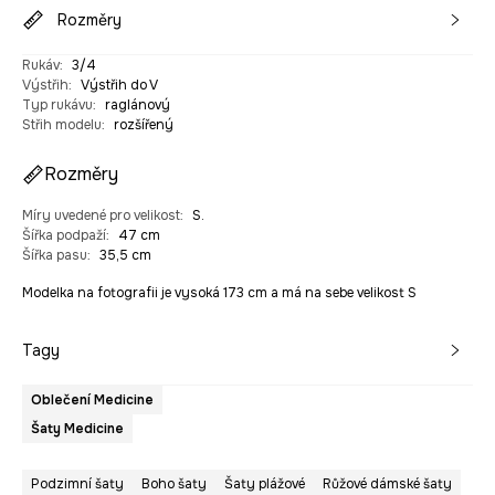
Rozměry
Rukáv
:
3/4
Výstřih
:
Výstřih do V
Typ rukávu
:
raglánový
Střih modelu
:
rozšířený
Rozměry
Míry uvedené pro velikost
:
S.
Šířka podpaží
:
47 cm
Šířka pasu
:
35,5 cm
Modelka na fotografii je vysoká 173 cm a má na sebe velikost S
Tagy
Oblečení Medicine
Šaty Medicine
Podzimní šaty
Boho šaty
Šaty plážové
Růžové dámské šaty