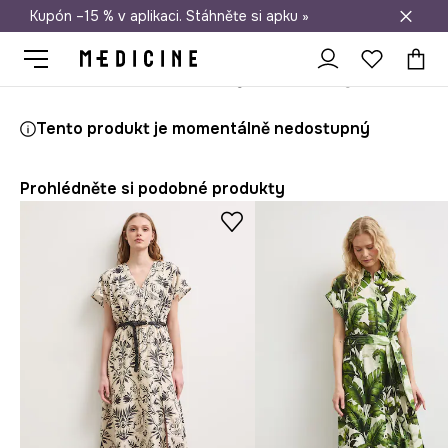
Kupón –15 % v aplikaci. Stáhněte si apku »
Doprava zdarma při nákupu nad 1 200 Kč
Medicine
Ona
Oblečení
Šaty
Rozšířené šaty s příměsí lnu
Tento produkt je momentálně nedostupný
Prohlédněte si podobné produkty