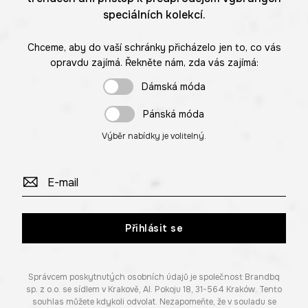
speciálních kolekcí.
Chceme, aby do vaší schránky přicházelo jen to, co vás
opravdu zajímá. Řekněte nám, zda vás zajímá:
Dámská móda
Pánská móda
Výběr nabídky je volitelný.
Přihlásit se
Správcem poskytnutých osobních údajů je společnost Brandbq
sp. z o.o. se sídlem v Krakově, Al. Pokoju 18, 31-564 Kraków. Tento
souhlas můžete kdykoli odvolat. Nezapomeňte, že v souladu se