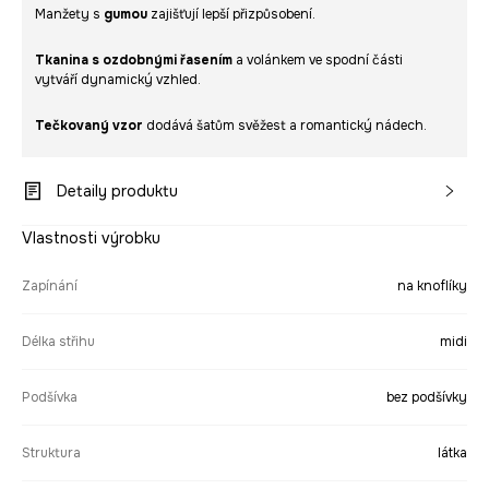
Manžety s
gumou
zajišťují lepší přizpůsobení.
Tkanina s ozdobnými řasením
a volánkem ve spodní části
vytváří dynamický vzhled.
Tečkovaný vzor
dodává šatům svěžest a romantický nádech.
Detaily produktu
Vlastnosti výrobku
Zapínání
na knoflíky
Délka střihu
midi
Podšívka
bez podšívky
Struktura
látka