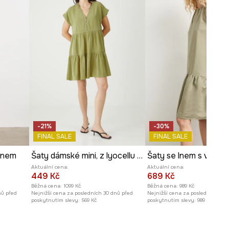
Střih modelu
:
rovný
ROZMĚRY
Míry uvedené pro velikost
:
S.
Délka
:
93 cm
Šířka podpaží
:
62 cm
Šířka pasu
:
59,5 cm
Modelka na fotografii je vysoká
177 cm a má na sebe velikost S
-21%
-30%
FINAL SALE
FINAL SALE
Prohlédněte si rozměry
anem
Šaty dámské mini, z lyocellu zelená barva
Šaty se lnem s volán
produktu
Aktuální cena:
Aktuální cena:
449 Kč
689 Kč
Běžná cena:
1099 Kč
Běžná cena:
989 Kč
nů před
Nejnižší cena za posledních 30 dnů před
Nejnižší cena za posledních 30 
poskytnutím slevy:
569 Kč
poskytnutím slevy:
989 Kč