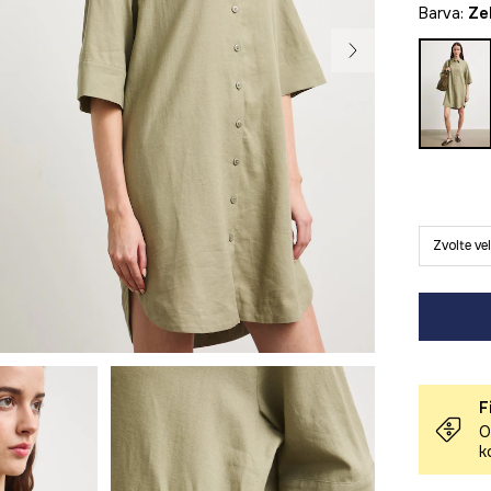
Barva:
z
Zvolte ve
F
O
k