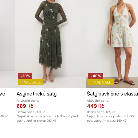
hyby.
lékání šatů.
avení rukávů.
 příslušenstvím.
-30%
-48%
FINAL SALE
FINAL SALE
ové
Asymetrické šaty
Šaty bavlněné s elast
Aktuální cena:
Aktuální cena:
689 Kč
449 Kč
Běžná cena:
989 Kč
Běžná cena:
869 Kč
249 Kč
Nejnižší cena za posledních 30 dnů před
Nejnižší cena za posledních 30 d
poskytnutím slevy:
989 Kč
poskytnutím slevy:
869 Kč