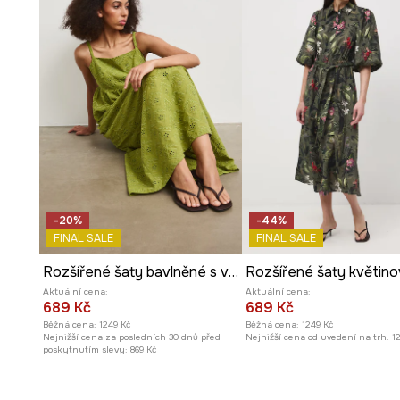
Rukávy
3/4 se sníženou linií ramen
umožňují volné po
Praktické
zapínání na knoflíky
usnadňuje oblékání a sv
Manžety se
zapínáním na knoflíky
umožňují jemné nast
Funkční
vkládací kapsy
zvyšují praktičnost modelu.
Hladký vzor
usnadňuje kombinování s různými doplňky a
-20%
-44%
FINAL SALE
FINAL SALE
Rozšířené šaty bavlněné s výšivkou
Rozšířené šaty květin
Aktuální cena:
Aktuální cena:
689 Kč
689 Kč
Běžná cena:
1249 Kč
Běžná cena:
1249 Kč
Nejnižší cena za posledních 30 dnů před
Nejnižší cena od uvedení na trh:
1
poskytnutím slevy:
869 Kč