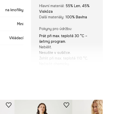
Hlavní materiál
:
55% Len, 45%
na knoflíky
Viskóza
Další materiály
:
100% Bavlna
Mini
Pokyny pro údržbu
:
Prát při max. teplotě 30 °C –
Vkládací
šetrný program.
Nebělit.
Nesušte v sušičce.
Žehlit při max. teplotě 110 °C.
Nečistit chemicky.
zelená
STŘIH
-SUD904-81X
Rukáv
:
3/4
Výstřih
:
S límečkem
Typ rukávu
:
se sníženou linií
ramen