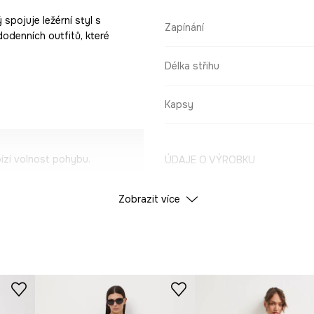
 spojuje ležérní styl s
Zapínání
dodenních outfitů, které
Délka střihu
Kapsy
ízí volnost pohybu.
ÚDAJE O VÝROBKU
ežérní charakter.
Zobrazit více
Barva
nošení.
ID produktu
RS26
šarm.
Výrobce
l.