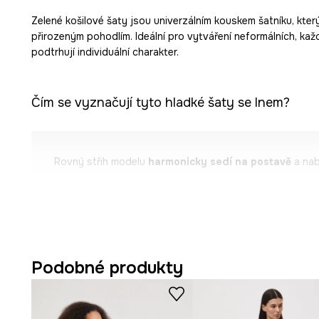
Zelené košilové šaty jsou univerzálním kouskem šatníku, který
přirozeným pohodlím. Ideální pro vytváření neformálních, kaž
podtrhují individuální charakter.
Čím se vyznačují tyto hladké šaty se lnem?
Rovný střih modelu
harmonicky sedí na postavě
a nab
Košilový střih
dodává eleganci
, zároveň si zachovává l
Tkanina s
převahou lnu
zajišťuje prodyšnost a lehkost 
Délka
mini
zvýrazňuje nohy a dodává outfitu mladistvý 
Podobné produkty
Klasický
límeček
zvýrazňuje linii krku a dodává celku sty