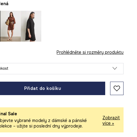
elená
Prohlédněte si rozměry produktu
likost
Přidat do košíku
inal Sale
Zobrazit
bjevte vybrané modely z dámské a pánské
více »
olekce – užijte si poslední dny výprodeje.