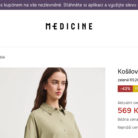
i nákupu nad 1 200 Kč
s kupónem na vše nezlevněné. Stáhněte si aplikaci a využijte slevu 
Odeslání i do 24 hodin
30 
dké
Košilov
zelené RS
-42%
F
Aktuální ce
569 
Běžná cena
Nejnižší ce