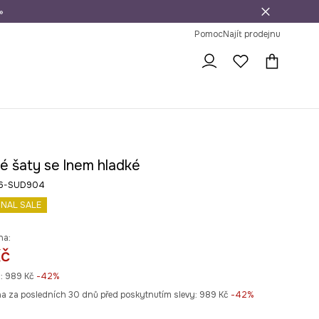
»
dní na vrácení zboží
Pomoc
Najít prodejnu
é šaty se lnem hladké
26-SUD904
INAL SALE
na:
Kč
:
989 Kč
-42%
na za posledních 30 dnů před poskytnutím slevy:
989 Kč
 -42%