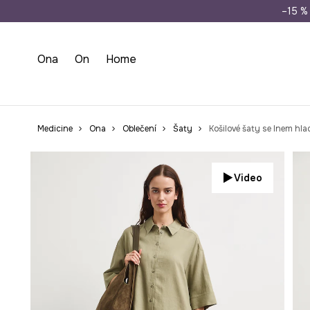
Doprava zdarma př
–15 % 
Ona
On
Home
Medicine
Ona
Oblečení
Šaty
Košilové šaty se lnem hla
Video