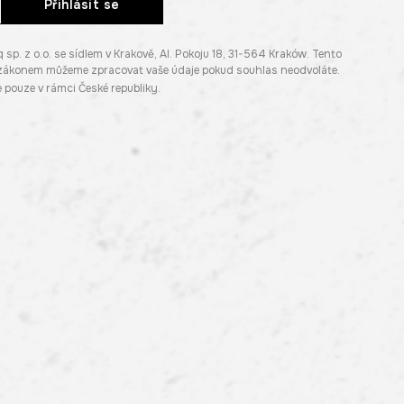
Přihlásit se
. z o.o. se sídlem v Krakově, Al. Pokoju 18, 31-564 Kraków. Tento
e zákonem můžeme zpracovat vaše údaje pokud souhlas neodvoláte.
pouze v rámci České republiky.