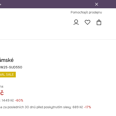
»
dní na vrácení zboží
Pomoc
Najít prodejnu
ámské
v RW25-SUD550
NAL SALE
na:
Kč
:
1449 Kč
-60%
na za posledních 30 dnů před poskytnutím slevy:
689 Kč
 -17%