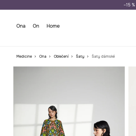
Doprava zdarma př
–15 % 
Ona
On
Home
Medicine
Ona
Oblečení
Šaty
Šaty dámské