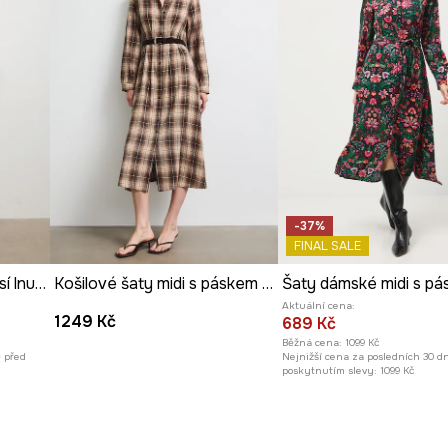
-37%
FINAL SALE
Zavinovací šaty s příměsí lnu z kolekce Ilona Tambor x Medicine
Košilové šaty midi s páskem kostkované
Aktuální cena:
1249 Kč
689 Kč
Běžná cena:
1099 Kč
ů před
Nejnižší cena za posledních 30 d
poskytnutím slevy:
1099 Kč