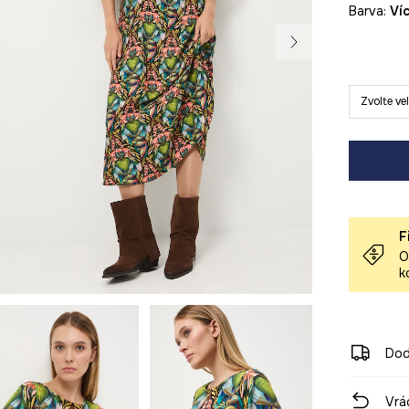
Barva:
v
Zvolte ve
F
O
k
Dod
Vrá