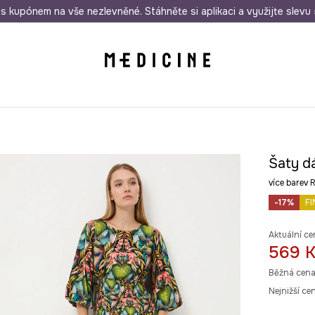
i nákupu nad 1 200 Kč
s kupónem na vše nezlevněné. Stáhněte si aplikaci a využijte slevu 
Odeslání i do 24 hodin
30 
Šaty d
více bare
-17%
FI
Aktuální ce
569 
Běžná cena
Nejnižší ce