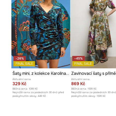
- Áčkový střih.
- Tříčtvrteční rukávy.
- Kulatý výstřih.
- Zapínání na zip.
- Ozdobný výřez na zádech.
- Ozdobné vázání na zádech.
- Ozdobné řasení.
- Vzorovaná látka.
- Model s midi délkou.
- Šířka pasu: 36 cm.
- Délka: 126 cm.
-26%
-45%
- Rozměry pro velikost: S.
FINAL SALE
FINAL SALE
Šaty mini, z kolekce Karolina Matyjaszkowicz x Medicine více barev
Aktuální cena:
Aktuální cena:
329 Kč
869 Kč
Běžná cena:
1099 Kč
Běžná cena:
1599 Kč
Nejnižší cena za posledních 30 dnů před
Nejnižší cena za posledních 30 dn
poskytnutím slevy:
449 Kč
poskytnutím slevy:
1599 Kč