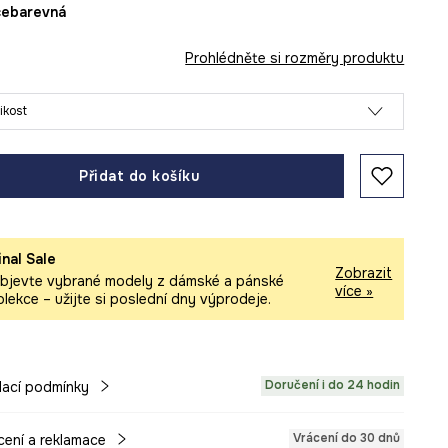
ícebarevná
Prohlédněte si rozměry produktu
likost
Přidat do košíku
inal Sale
Zobrazit
bjevte vybrané modely z dámské a pánské
více »
olekce – užijte si poslední dny výprodeje.
Doručení i do 24 hodin
ací podmínky
Vrácení do 30 dnů
cení a reklamace