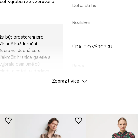
odel, vyroben ze vzorované
Délka střihu
Rozlišení
že být prostorem pro
 základě každoroční
ÚDAJE O VÝROBKU
Medicine. Jedná se o
ekročit hranice galerie a
 vybrala osm umělců,
Barva
hledy a estetiku dodávají
orodé pohledy a estetiku,
Zobrazit více
ID produktu
RW25-
xpresivních grafik
světů moderního fantasy,
dý projekt se stává
Výrobce
namenání v soutěži