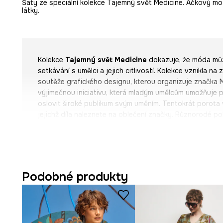
Šaty ze speciální kolekce Tajemný svět Medicine. Áčkový m
látky.
Kolekce
Tajemný svět Medicine
dokazuje, že móda mů
setkávání s umělci a jejich citlivostí. Kolekce vznikla na
soutěže grafického designu, kterou organizuje značka 
výjimečnou iniciativu, která mladým umělcům umožňuje př
oslovit široké publikum svým uměním. Tentokrát porota
jejichž díla naleznete na oblečení značky. Různorodé po
kolekci jedinečný charakter. Mnozí tvůrci přinášejí různ
což kolekci dodává jedinečný charakter. Od výrazných, e
inspirovaných folklórem, přes ilustrace přenášející do 
až po jemná, minimalistická díla v duchu litografie – kaž
příběhem o jiném rozměru současného umění.
Podobné produkty
Grafiku vytvořila
Małgorzata Urbańczyk-Luranc
– vyz
„Tajemný svět Medicine“, která se konala v září 2024.