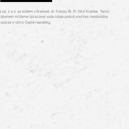
. z o.o. se sídlem v Krakově, Al. Pokoju 18, 31-564 Kraków. Tento
e zákonem můžeme zpracovat vaše údaje pokud souhlas neodvoláte.
pouze v rámci České republiky.