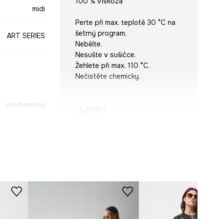
100 % Viskóza
midi
Perte při max. teplotě 30 °C na
šetrný program.
ART SERIES
Nebělte.
Nesušte v sušičce.
Žehlete při max. 110 °C.
Nečistěte chemicky.
vícebarevná
STŘIH
SUD550-MLA
Rukáv
:
3/4
Výstřih
:
kulatý
Střih modelu
:
rozšířený
ROZMĚRY
Prohlédněte si rozměry