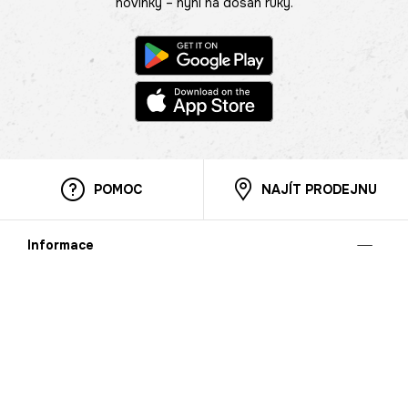
novinky – nyní na dosah ruky.
POMOC
NAJÍT PRODEJNU
Informace
O nás
Mobilní aplikace
Podmínky pro prezentaci zboží
Blog