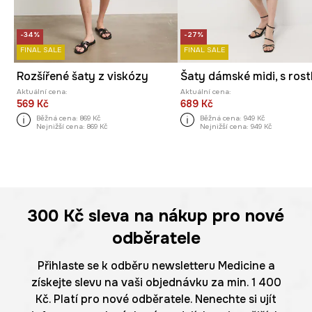
-34%
-27%
FINAL SALE
FINAL SALE
Rozšířené šaty z viskózy
Aktuální cena:
Aktuální cena:
569 Kč
689 Kč
Běžná cena:
869 Kč
Běžná cena:
949 Kč
Nejnižší cena:
869 Kč
Nejnižší cena:
949 Kč
300 Kč
sleva na nákup pro nové
odběratele
Přihlaste se k odběru newsletteru Medicine a
získejte slevu na vaši objednávku za min. 1 400
Kč. Platí pro nové odběratele. Nenechte si ujít