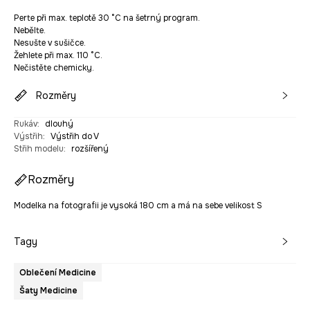
Perte při max. teplotě 30 °C na šetrný program.
Nebělte.
Nesušte v sušičce.
Žehlete při max. 110 °C.
Nečistěte chemicky.
Rozměry
Rukáv
:
dlouhý
Výstřih
:
Výstřih do V
Střih modelu
:
rozšířený
Rozměry
Modelka na fotografii je vysoká 180 cm a má na sebe velikost S
Tagy
Oblečení Medicine
Šaty Medicine