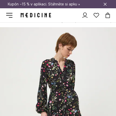
Kupón –15 % v aplikaci. Stáhněte si apku »
Doprava zdarma při nákupu nad 1 200 Kč
Medicine
Ona
Oblečení
Šaty