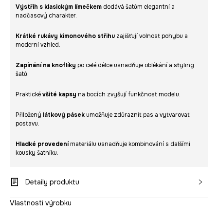
Výstřih s klasickým límečkem
dodává šatům elegantní a
nadčasový charakter.
Krátké rukávy kimonového střihu
zajišťují volnost pohybu a
moderní vzhled.
Zapínání na knoflíky
po celé délce usnadňuje oblékání a styling
šatů.
Praktické
všité kapsy
na bocích zvyšují funkčnost modelu.
Přiložený
látkový pásek
umožňuje zdůraznit pas a vytvarovat
postavu.
Hladké provedení
materiálu usnadňuje kombinování s dalšími
kousky šatníku.
Detaily produktu
Vlastnosti výrobku