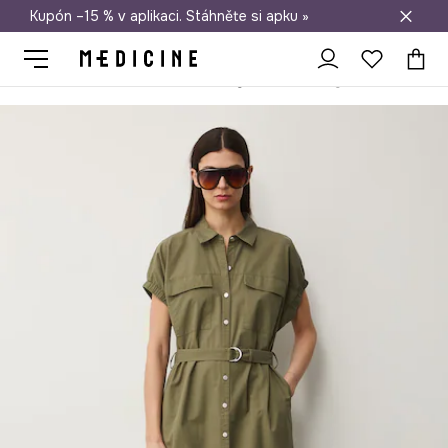
Kupón –15 % v aplikaci. Stáhněte si apku »
Doprava zdarma při nákupu nad 1 200 Kč
Medicine
Ona
Oblečení
Šaty
Košilové šaty