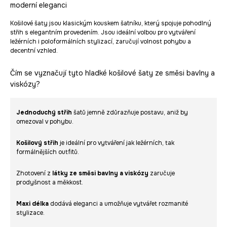
moderní eleganci
Košilové šaty jsou klasickým kouskem šatníku, který spojuje pohodlný
střih s elegantním provedením. Jsou ideální volbou pro vytváření
ležérních i poloformálních stylizací, zaručují volnost pohybu a
decentní vzhled.
Čím se vyznačují tyto hladké košilové šaty ze směsi bavlny a
viskózy?
Jednoduchý střih
šatů jemně zdůrazňuje postavu, aniž by
omezoval v pohybu.
Košilový střih
je ideální pro vytváření jak ležérních, tak
formálnějších outfitů.
Zhotovení z
látky ze směsi bavlny a viskózy
zaručuje
prodyšnost a měkkost.
Maxi délka
dodává eleganci a umožňuje vytvářet rozmanité
stylizace.