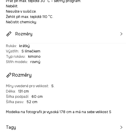
Prát při max. teplotě 30 °C – šetrný program.
Nebělit.
Nesušte v sušičce.
Žehlit při max. teplotě 110 °C.
Nečistit chemicky.
Rozměry
Rukáv
:
krátký
Výstřih
:
S límečkem
Typ rukávu
:
kimono
Střih modelu
:
rovný
Rozměry
Míry uvedené pro velikost
:
S.
Délka
:
131 cm
Šířka podpaží
:
60 cm
Šířka pasu
:
52 cm
Modelka na fotografii je vysoká 178 cm a má na sebe velikost S
Tagy