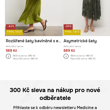
-42%
-30%
FINAL SALE
FINAL SALE
Rozšířené šaty bavlněné s elastanem hladké
Asymetrické šaty
Aktuální cena:
Aktuální cena:
569 Kč
689 Kč
Běžná cena:
989 Kč
Běžná cena:
989 Kč
Nejnižší cena:
989 Kč
Nejnižší cena:
989 Kč
300 Kč
sleva na nákup pro nové
odběratele
Přihlaste se k odběru newsletteru Medicine a