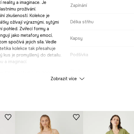
 reality a imaginace. Je
Zapínání
lastnímu prožívání.
í zkušeností. Kolekce je
Délka střihu
tky ožívají výraznými, sytými
í pohled. Zvířecí formy a
ngují jako metafory emocí,
Kapsy
tom spočívá jejich síla. Vedle
tetika kolekce tak přesahuje
Podšívka
 kus je promyšlený do detailu,
u a imaginací.
Struktura
evším s kvašem a akvarelem,
Zobrazit více
vota a neustále cestuje.
é tvorbě se často věnuje
Rozlišení
tická tvorba často propojuje
téměř horečnaté sny plné
 – hluboce osobní, a přesto
ÚDAJE O VÝROBKU
Kolekce