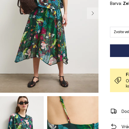
Barva:
z
Zvolte ve
F
O
k
Dod
Vrá