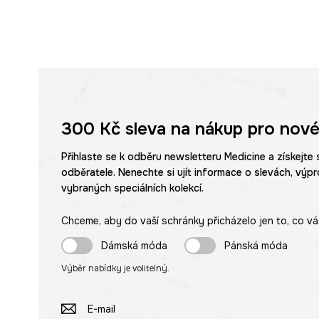
moderní vzhled.
Tenká, nastavitelná ramínka
šatů umožňují ideální př
Zapínání na zip
umístěné na zadní straně šatů usnadňu
svlékání.
300 Kč
sleva na nákup pro nové
Látková struktura
materiálu dodává šatům elegantní a
charakter.
Přihlaste se k odběru newsletteru Medicine a získejte 
odběratele. Nenechte si ujít informace o slevách, výpr
Abstraktní vzor
v zelené barvě dodává šatům originalit
vybraných speciálních kolekcí.
Chceme, aby do vaší schránky přicházelo jen to, co vá
Dámská móda
Pánská móda
Výběr nabídky je volitelný.