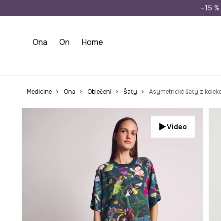
Doprava zdarma př
–15 % 
Ona
On
Home
Medicine
Ona
Oblečení
Šaty
Asymetrické šaty z kolekc
Video