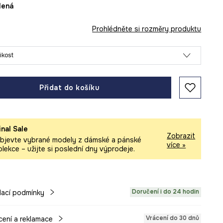
elená
Prohlédněte si rozměry produktu
likost
Přidat do košíku
inal Sale
Zobrazit
bjevte vybrané modely z dámské a pánské
více »
olekce – užijte si poslední dny výprodeje.
Doručení i do 24 hodin
ací podmínky
Vrácení do 30 dnů
cení a reklamace