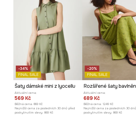
Dvoudílný komplet
, skládající se z šatů na ramínka a 
různorodé outfity.
Rozšířený střih
šatů s asymetrickým lemem dodává pos
dynamiku.
Materiál s lyocellem a příměsí lnu
je prodyšný a příjem
-34%
-20%
pro teplé dny.
FINAL SALE
FINAL SALE
Šaty dámské mini z lyocellu
Viskózová podšívka
zvyšuje pohodlí při nošení, je leh
pokožku.
Aktuální cena:
Aktuální cena:
569 Kč
689 Kč
Běžná cena:
869 Kč
Běžná cena:
1249 Kč
Midi délka
činí šaty elegantními a vhodnými pro mnoho př
Nejnižší cena za posledních 30 dnů před
Nejnižší cena za posledních 30 dn
poskytnutím slevy:
869 Kč
poskytnutím slevy:
869 Kč
Kulatý výstřih
halenky decentně zvýrazňuje krk a dodá
Krátký rukáv halenky ve střihu kimono
umožňuje vol