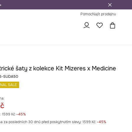
»
dní na vrácení zboží
Pomoc
Najít prodejnu
ické šaty z kolekce Kit Mizeres x Medicine
26-SUDA50
INAL SALE
na:
Kč
:
1599 Kč
-45%
na za posledních 30 dnů před poskytnutím slevy:
1599 Kč
 -45%