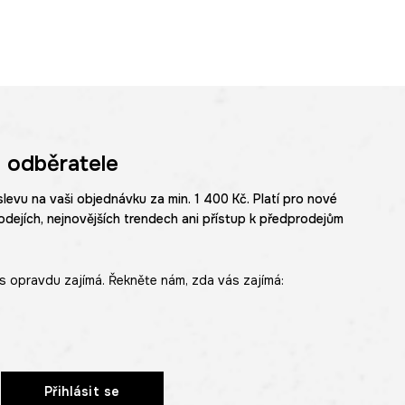
izpůsobení postavě.
je oblékání a
 odběratele
 sofistikovaný
slevu na vaši objednávku za min. 1 400 Kč. Platí pro nové
odejích, nejnovějších trendech ani přístup k předprodejům
u a umělecký výraz.
s opravdu zajímá. Řekněte nám, zda vás zajímá:
Přihlásit se