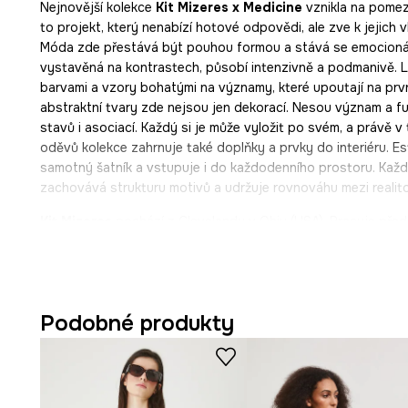
Nejnovější kolekce
Kit Mizeres x Medicine
vznikla na pomezí
to projekt, který nenabízí hotové odpovědi, ale zve k jejich v
Móda zde přestává být pouhou formou a stává se emocionáln
vystavěná na kontrastech, působí intenzivně a podmanivě. Lá
barvami a vzory bohatými na významy, které upoutají na prvn
abstraktní tvary zde nejsou jen dekorací. Nesou význam a fu
stavů i asociací. Každý si je může vyložit po svém, a právě v 
oděvů kolekce zahrnuje také doplňky a prvky do interiéru. Es
samotný šatník a vstupuje i do každodenního prostoru. Každý
zachovává strukturu motivů a udržuje rovnováhu mezi realito
Kit Mizeres
pochází z Clevelandu v Ohiu (USA). Pracuje před
příležitostně také s olejem. Vede nomádský, klidný způsob ži
Inspiraci nachází v krajinách i lidech, které potkává, a ve sv
tématům samoty, proměny a osobní mytologie. Její surrealis
folklor se snovou symbolikou. Její díla připomínají vizuální, 
Podobné produkty
barevných světů, bytostí, duchů a spletitých lidských emocí
univerzální.
Čím se vyznačují tyto dvoudílné šaty?