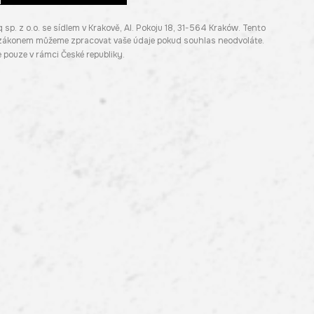
. z o.o. se sídlem v Krakově, Al. Pokoju 18, 31-564 Kraków. Tento
e zákonem můžeme zpracovat vaše údaje pokud souhlas neodvoláte.
pouze v rámci České republiky.