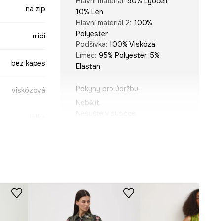
Hlavní materiál
:
90% Lyocell,
na zip
10% Len
Hlavní materiál 2
:
100%
Polyester
midi
Podšívka
:
100% Viskóza
Límec
:
95% Polyester, 5%
bez kapes
Elastan
Pokyny pro údržbu
:
viskózová
Nebělit.
Nesušte v sušičce.
látka
Žehlit při max. teplotě 110 °C.
Nečistit chemicky.
ART SERIES
Prát ručně.
STŘIH
Rukáv
:
krátký, na ramínkách
Kit Mizeres x
Výstřih
:
kulatý