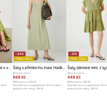
Barva
halenky, podporuje
ID produktu
RS26
tavě lehkost a
Výrobce
ný na dotek, ideální
-24%
-21%
FINAL SALE
FINAL SALE
Rozšířené šaty bavlněné s výšivkou
Šaty s příměsí lnu maxi, hladký povrch zelená barva
ká a prodyšná pro
Aktuální cena:
Aktuální cena:
569 Kč
449 Kč
Běžná cena:
1249 Kč
Běžná cena:
1099 Kč
íležitostí.
ů před
Nejnižší cena za posledních 30 dnů před
Nejnižší cena za posledních 30 d
poskytnutím slevy:
749 Kč
poskytnutím slevy:
569 Kč
vá outfitu jemnost.
nost pohybu a