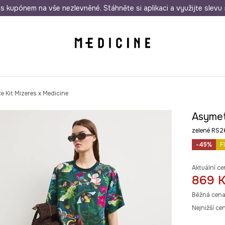
i nákupu nad 1 200 Kč
s kupónem na vše nezlevněné. Stáhněte si aplikaci a využijte slevu 
Odeslání i do 24 hodin
30 
e Kit Mizeres x Medicine
Asymetr
zelené RS
-45%
F
Aktuální ce
869 
Běžná cena
Nejnižší ce