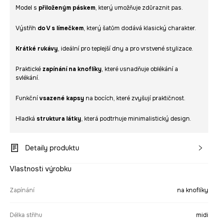
Model s
přiloženým páskem
, který umožňuje zdůraznit pas.
Výstřih
do V s límečkem
, který šatům dodává klasický charakter.
Krátké rukávy
, ideální pro teplejší dny a pro vrstvené stylizace.
Praktické
zapínání na knoflíky
, které usnadňuje oblékání a
svlékání.
Funkční
vsazené kapsy
na bocích, které zvyšují praktičnost.
Hladká
struktura látky
, která podtrhuje minimalistický design.
Detaily produktu
Vlastnosti výrobku
Zapínání
na knoflíky
Délka střihu
midi