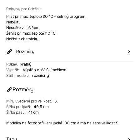
Pokyny pro údržbu
:
Prát při max. teplotě 30 °C – šetrný program.
Nebělit.
Nesušte v sušičce.
Žehlit při max. teplotě 110 °C.
Nečistit chemicky.
Rozměry
Rukáv
:
krátký
Výstřih
:
Výstřih do V, S límečkem
Střih modelu
:
rozšířený
Rozměry
Míry uvedené pro velikost
:
S.
Šířka podpaží
:
49,5 cm
Šířka pasu
:
41 cm
Modelka na fotografii je vysoká 180 cm a má na sebe velikost S
Tagy