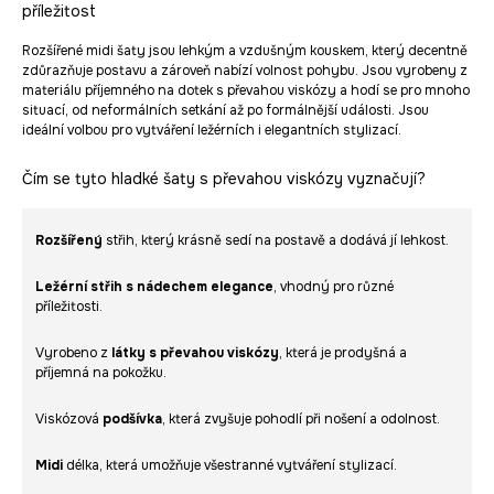
příležitost
Rozšířené midi šaty jsou lehkým a vzdušným kouskem, který decentně
zdůrazňuje postavu a zároveň nabízí volnost pohybu. Jsou vyrobeny z
materiálu příjemného na dotek s převahou viskózy a hodí se pro mnoho
situací, od neformálních setkání až po formálnější události. Jsou
ideální volbou pro vytváření ležérních i elegantních stylizací.
Čím se tyto hladké šaty s převahou viskózy vyznačují?
Rozšířený
střih, který krásně sedí na postavě a dodává jí lehkost.
Ležérní střih s nádechem elegance
, vhodný pro různé
příležitosti.
Vyrobeno z
látky s převahou
viskózy
, která je prodyšná a
příjemná na pokožku.
Viskózová
podšívka
, která zvyšuje pohodlí při nošení a odolnost.
Midi
délka, která umožňuje všestranné vytváření stylizací.