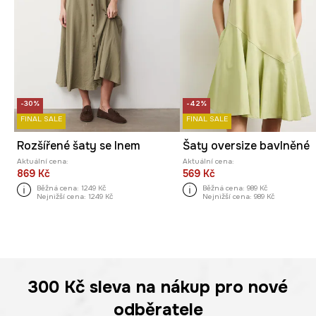
-30%
-42%
FINAL SALE
FINAL SALE
Rozšířené šaty se lnem
Šaty oversize bavlněné
Aktuální cena:
Aktuální cena:
869 Kč
569 Kč
Běžná cena:
1249 Kč
Běžná cena:
989 Kč
Nejnižší cena:
1249 Kč
Nejnižší cena:
989 Kč
300 Kč
sleva na nákup pro nové
odběratele