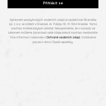
Přihlásit se
Správcem poskytnutých osobních údajů je společnost Brandbq
sp. z o.o. se sídlem v Krakově, Al. Pokoju 18, 31-564 Kraków. Tento
souhlas můžete kdykoli odvolat. Nezapomeňte, že v souladu se
zákonem můžeme zpracovat vaše údaje pokud souhlas neodvoláte.
Více informací naleznete v
Ochraně osobních údajů
. Dodáváme
pouze v rámci České republiky.