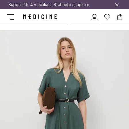
Kupón –15 % v aplikaci. Stáhněte si apku »
Doprava zdarma při nákupu nad 1 200 Kč
Medicine
Ona
Oblečení
Šaty
Rozšířené šaty s viskózou