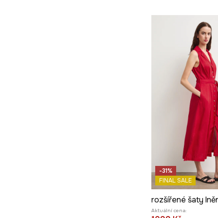
-31%
FINAL SALE
rozšířené šaty lně
Aktuální cena: