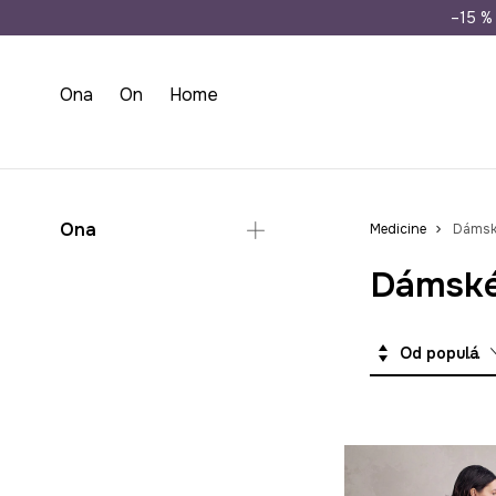
Doprava zdarma př
–15 % 
Ona
On
Home
Ona
Medicine
Dámské
Dámské
Oblečení
Šaty
Soupravy
Od populárních
Šaty na svatbu