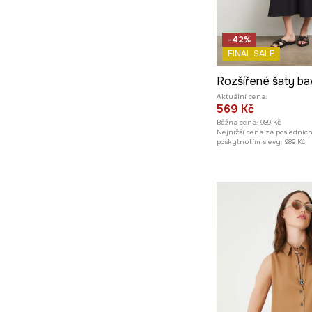
-42%
FINAL SALE
Aktuální cena:
569 Kč
Běžná cena:
989 Kč
Nejnižší cena za posledníc
poskytnutím slevy:
989 Kč