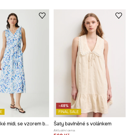
-48%
E
FINAL SALE
Šaty dámské midi, se vzorem bílá barva
Šaty bavlněné s volánkem
Aktuální cena: