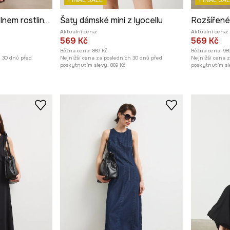
FINAL SALE
FINAL SAL
Rozšířené šaty se lnem rostlinné
Šaty dámské mini z lyocellu
Rozšířené
Aktuální cena:
Aktuální cena:
569 Kč
569 Kč
Běžná cena:
869 Kč
Běžná cena:
98
h 30 dnů před
Nejnižší cena za posledních 30 dnů před
Nejnižší cena 
poskytnutím slevy:
869 Kč
poskytnutím sl