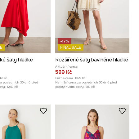
-17%
E
FINAL SALE
ké šaty hladké
Rozšířené šaty bavlněné hladké
Aktuální cena:
569 Kč
49 Kč
Běžná cena:
1099 Kč
za posledních 30 dnů před
Nejnižší cena za posledních 30 dnů před
evy:
1249 Kč
poskytnutím slevy:
689 Kč