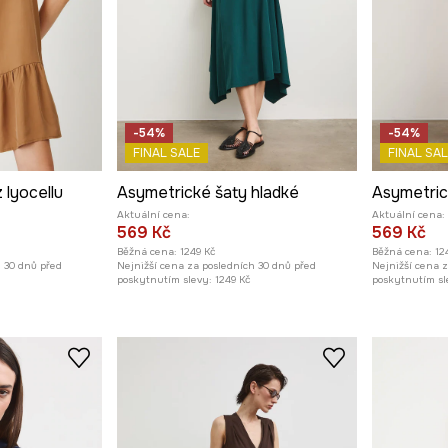
-54%
-54%
FINAL SALE
FINAL SAL
 lyocellu
Asymetrické šaty hladké
Asymetric
Aktuální cena:
Aktuální cena:
569 Kč
569 Kč
Běžná cena:
1249 Kč
Běžná cena:
12
h 30 dnů před
Nejnižší cena za posledních 30 dnů před
Nejnižší cena 
poskytnutím slevy:
1249 Kč
poskytnutím sl