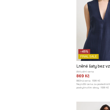
-45%
FINAL SALE
Lněné šaty bez v
Aktuální cena:
869 Kč
Běžná cena:
1599 Kč
Nejnižší cena za posledníc
poskytnutím slevy:
1599 Kč