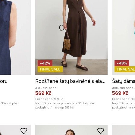
-42%
-48%
FINAL SALE
FINAL SAL
zoru
Rozšířené šaty bavlněné s elastanem hladké
Aktuální cena:
Aktuální cena:
569 Kč
569 Kč
Běžná cena:
989 Kč
Běžná cena:
10
h 30 dnů před
Nejnižší cena za posledních 30 dnů před
Nejnižší cena 
poskytnutím slevy:
989 Kč
poskytnutím sl