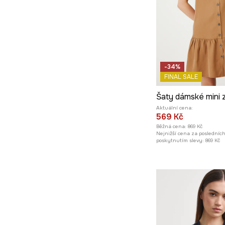
-34%
FINAL SALE
Šaty dámské mini z
Aktuální cena:
569 Kč
Běžná cena:
869 Kč
Nejnižší cena za posledníc
poskytnutím slevy:
869 Kč