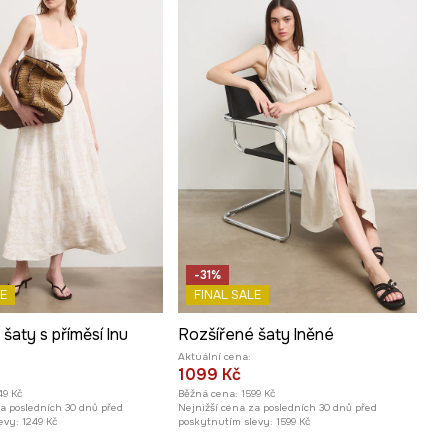
-31%
E
FINAL SALE
šaty s příměsí lnu
Rozšířené šaty lněné
Aktuální cena:
1099 Kč
49 Kč
Běžná cena:
1599 Kč
za posledních 30 dnů před
Nejnižší cena za posledních 30 dnů před
evy:
1249 Kč
poskytnutím slevy:
1599 Kč