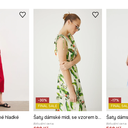
-30%
-17%
FINAL SALE
FINAL SAL
né hladké
Šaty dámské midi, se vzorem béžová barva
Aktuální cena:
Aktuální cena: