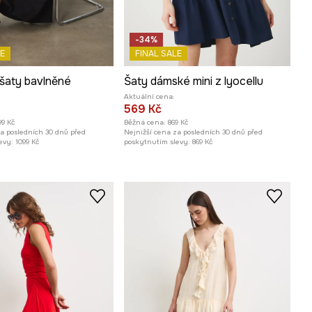
-34%
E
FINAL SALE
šaty bavlněné
Šaty dámské mini z lyocellu
Aktuální cena:
569 Kč
99 Kč
Běžná cena:
869 Kč
za posledních 30 dnů před
Nejnižší cena za posledních 30 dnů před
evy:
1099 Kč
poskytnutím slevy:
869 Kč