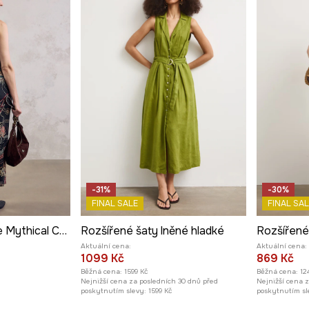
-31%
-30%
FINAL SALE
FINAL SAL
Šaty midi z kolekce Mythical Creatures
Rozšířené šaty lněné hladké
Rozšířené 
Aktuální cena:
Aktuální cena:
1099 Kč
869 Kč
Běžná cena:
1599 Kč
Běžná cena:
12
Nejnižší cena za posledních 30 dnů před
Nejnižší cena 
poskytnutím slevy:
1599 Kč
poskytnutím sl