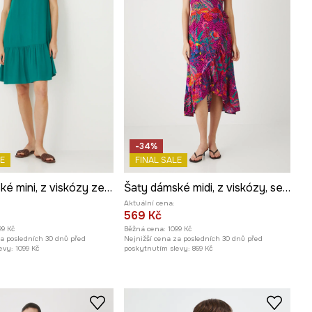
-34%
E
FINAL SALE
Šaty dámské mini, z viskózy zelená barva
Šaty dámské midi, z viskózy, se vzorem
Aktuální cena:
569 Kč
99 Kč
Běžná cena:
1099 Kč
za posledních 30 dnů před
Nejnižší cena za posledních 30 dnů před
evy:
1099 Kč
poskytnutím slevy:
869 Kč