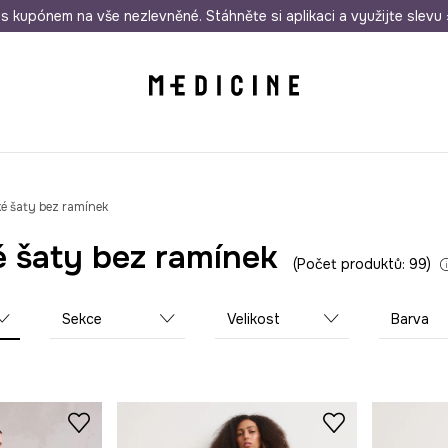
i nákupu nad 1 200 Kč
s kupónem na vše nezlevněné. Stáhněte si aplikaci a využijte slevu 
Odeslání i do 24 hodin
30 
 šaty bez ramínek
 šaty bez ramínek
Počet produktů: 99
Sekce
Velikost
Barva