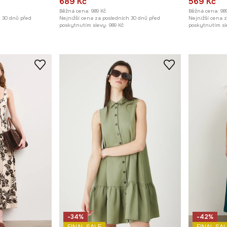
689 Kč
569 Kč
Běžná cena:
989 Kč
Běžná cena:
98
h 30 dnů před
Nejnižší cena za posledních 30 dnů před
Nejnižší cena 
poskytnutím slevy:
989 Kč
poskytnutím sl
-34%
-42%