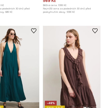
569 Kč
9 Kč
Běžná cena:
1099 Kč
za posledních 30 dnů před
Nejnižší cena za posledních 30 dnů před
evy:
689 Kč
poskytnutím slevy:
1099 Kč
-48%