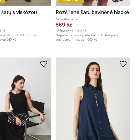
E
FINAL SALE
 šaty s viskózou
Rozšířené šaty bavlněné hladké
Aktuální cena:
569 Kč
9 Kč
Běžná cena:
1099 Kč
za posledních 30 dnů před
Nejnižší cena za posledních 30 dnů před
evy:
989 Kč
poskytnutím slevy:
1099 Kč