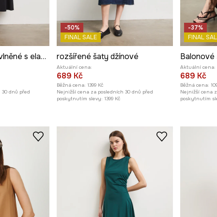
-50%
-37%
FINAL SALE
FINAL SAL
Rozšířené šaty bavlněné s elastanem hladké
rozšířené šaty džínové
Balonové 
Aktuální cena:
Aktuální cena:
689 Kč
689 Kč
Běžná cena:
1399 Kč
Běžná cena:
10
h 30 dnů před
Nejnižší cena za posledních 30 dnů před
Nejnižší cena 
poskytnutím slevy:
1399 Kč
poskytnutím sl