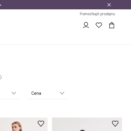
»
dní na vrácení zboží
Pomoc
Najít prodejnu
Cena