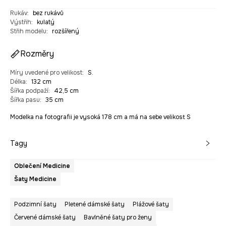
Rukáv
:
bez rukávů
Výstřih
:
kulatý
Střih modelu
:
rozšířený
Rozměry
Míry uvedené pro velikost
:
S.
Délka
:
132 cm
Šířka podpaží
:
42,5 cm
Šířka pasu
:
35 cm
Modelka na fotografii je vysoká 178 cm a má na sebe velikost S
Tagy
Oblečení Medicine
Šaty Medicine
Podzimní šaty
Pletené dámské šaty
Plážové šaty
Červené dámské šaty
Bavlněné šaty pro ženy