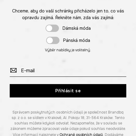
Chceme, aby do vaší schránky přicházelo jen to, co vás
opravdu zajímá. Řekněte nám, zda vás zajímá:
Dámská móda
Pánská móda
Výběr nabídky je volitelný.
Přihlásit se
Správcem poskytnutých osobních údajů je společnost Brandbq
sp. z o.o. se sídlem v Krakově, Al. Pokoju 18, 31-564 Kraków. Tento
souhlas můžete kdykoli odvolat. Nezapomeňte, že v souladu se
zákonem můžeme zpracovat vaše údaje pokud souhlas neodvoláte.
Více informací naleznete v
Ochraně osobních údajů
. Dodáváme