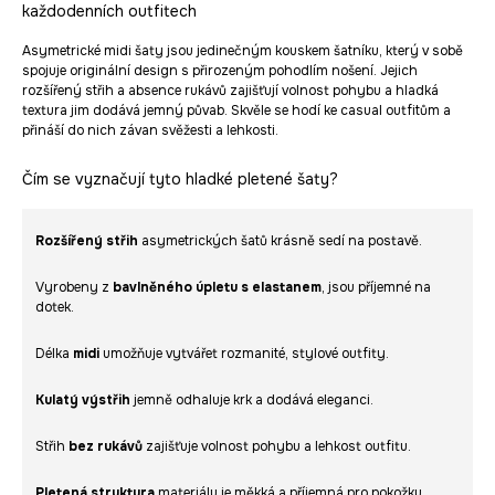
každodenních outfitech
Asymetrické midi šaty jsou jedinečným kouskem šatníku, který v sobě
spojuje originální design s přirozeným pohodlím nošení. Jejich
rozšířený střih a absence rukávů zajišťují volnost pohybu a hladká
textura jim dodává jemný půvab. Skvěle se hodí ke casual outfitům a
přináší do nich závan svěžesti a lehkosti.
Čím se vyznačují tyto hladké pletené šaty?
Rozšířený střih
asymetrických šatů krásně sedí na postavě.
Vyrobeny z
bavlněného úpletu s elastanem
, jsou příjemné na
dotek.
Délka
midi
umožňuje vytvářet rozmanité, stylové outfity.
Kulatý výstřih
jemně odhaluje krk a dodává eleganci.
Střih
bez rukávů
zajišťuje volnost pohybu a lehkost outfitu.
Pletená struktura
materiálu je měkká a příjemná pro pokožku.