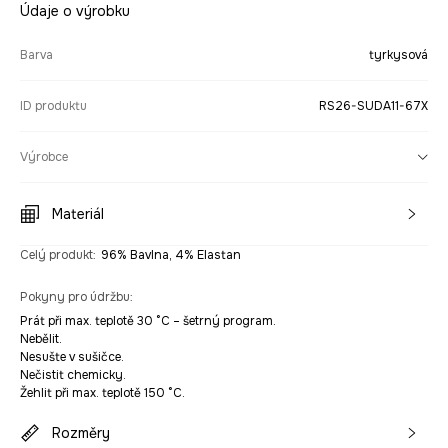
Údaje o výrobku
Barva
tyrkysová
ID produktu
RS26-SUDA11-67X
Výrobce
Materiál
Celý produkt
:
96% Bavlna, 4% Elastan
Pokyny pro údržbu
:
Prát při max. teplotě 30 °C – šetrný program.
Nebělit.
Nesušte v sušičce.
Nečistit chemicky.
Žehlit při max. teplotě 150 °C.
Rozměry