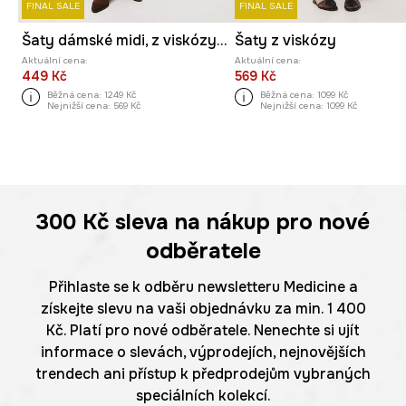
FINAL SALE
FINAL SALE
Šaty dámské midi, z viskózy, se vzorem
Šaty z viskózy
Aktuální cena:
Aktuální cena:
449 Kč
569 Kč
Běžná cena:
1249 Kč
Běžná cena:
1099 Kč
Nejnižší cena:
569 Kč
Nejnižší cena:
1099 Kč
300 Kč
sleva na nákup pro nové
odběratele
Přihlaste se k odběru newsletteru Medicine a
získejte slevu na vaši objednávku za min. 1 400
Kč. Platí pro nové odběratele. Nenechte si ujít
informace o slevách, výprodejích, nejnovějších
trendech ani přístup k předprodejům vybraných
speciálních kolekcí.