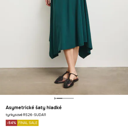
Asymetrické šaty hladké
tyrkysové RS26-SUDA11
-54%
FINAL SALE