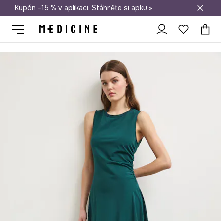
Kupón –15 % v aplikaci. Stáhněte si apku »
Doprava zdarma při nákupu nad 1 200 Kč
Medicine
Ona
Oblečení
Šaty
Asymetrické šaty hladké