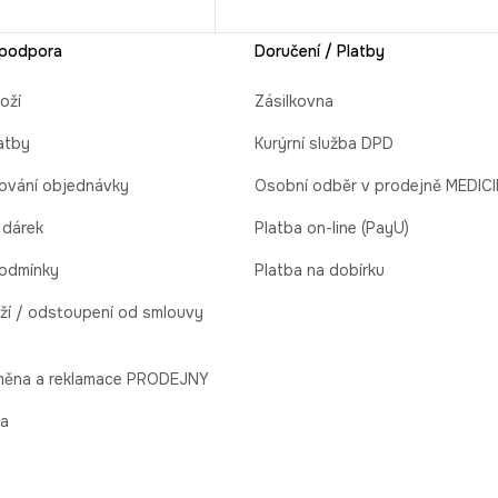
 podpora
Doručení / Platby
oží
Zásilkovna
atby
Kurýrní služba DPD
ování objednávky
Osobní odběr v prodejně MEDIC
 dárek
Platba on-line (PayU)
odmínky
Platba na dobírku
ží / odstoupení od smlouvy
ýměna a reklamace PRODEJNY
la