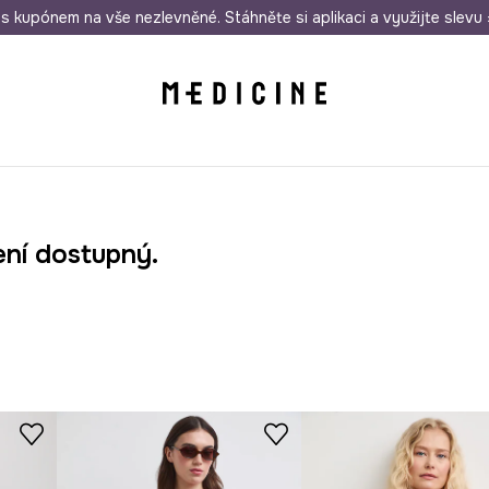
i nákupu nad 1 200 Kč
s kupónem na vše nezlevněné. Stáhněte si aplikaci a využijte slevu 
Odeslání i do 24 hodin
30 
ení dostupný.