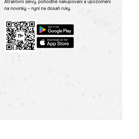
Atraktivní slevy, pohodlné nakupování a upozornění
na novinky – nyní na dosah ruky.