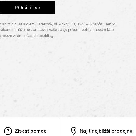
Přihlásit se
. z o.o. se sídlem v Krakově, Al. Pokoju 18, 31-564 Kraków. Tento
e zákonem můžeme zpracovat vaše údaje pokud souhlas neodvoláte.
pouze v rámci České republiky.
Získat pomoc
Najít nejbližší prodejnu