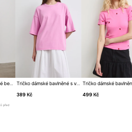
Bavlněné tričko dámské bez vzoru
Tričko dámské bavlněné s vybledlým efektem
389 Kč
499 Kč
nů před