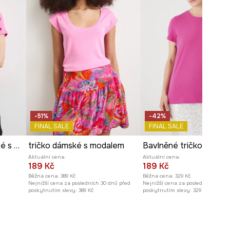
-51%
-42%
FINAL SALE
FINAL SALE
Tričko dámské bavlněné s elastanem s ovocným motivem
tričko dámské s modalem
Aktuální cena:
Aktuální cena:
189 Kč
189 Kč
Běžná cena:
389 Kč
Běžná cena:
329 Kč
Nejnižší cena za posledních 30 dnů před
Nejnižší cena za posledních 30 dn
poskytnutím slevy:
389 Kč
poskytnutím slevy:
329 Kč