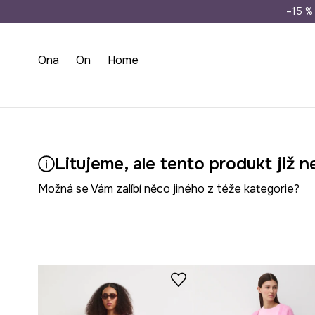
Doprava zdarma př
–15 % 
Ona
On
Home
Litujeme, ale tento produkt již n
Možná se Vám zalíbí něco jiného z téže kategorie?