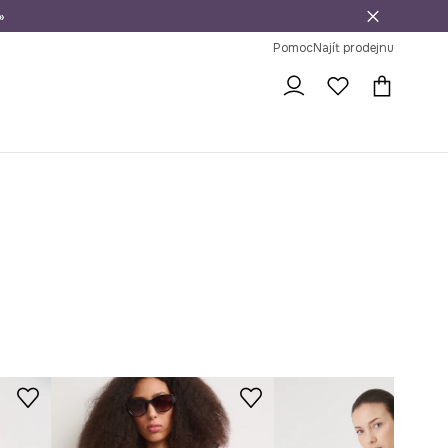
»
dní na vrácení zboží
Pomoc
Najít prodejnu