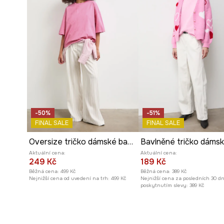
-50%
-51%
FINAL SALE
FINAL SALE
Oversize tričko dámské bavlněné s vybledlým efektem
Aktuální cena:
Aktuální cena:
249 Kč
189 Kč
Běžná cena:
499 Kč
Běžná cena:
389 Kč
Nejnižší cena od uvedení na trh:
499 Kč
Nejnižší cena za posledních 30 d
poskytnutím slevy:
389 Kč