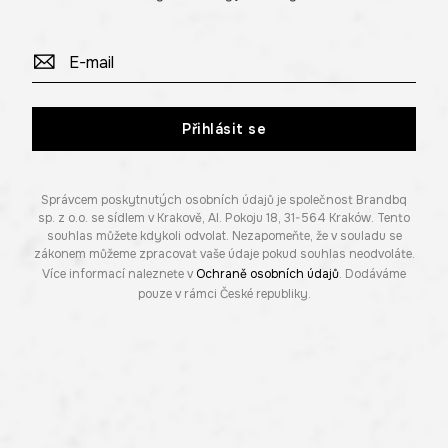
Přihlásit se
Správcem poskytnutých osobních údajů je společnost Brandbq
sp. z o.o. se sídlem v Krakově, Al. Pokoju 18, 31-564 Kraków. Tento
souhlas můžete kdykoli odvolat. Nezapomeňte, že v souladu se
zákonem můžeme zpracovat vaše údaje pokud souhlas neodvoláte.
Více informací naleznete v
Ochraně osobních údajů
. Dodáváme
pouze v rámci České republiky.