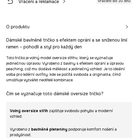
Vrácení do 30 dnů
Vrácení a reklamace
O produktu
Dámské bavlněné tričko s efektem oprání a se sníženou linií
ramen – pohodlí a styl pro každý den
Toto tričko je volný model oversize střihu, který se vyznačuje
jedinečnou úpravou. Vyrobeno z bavlny s efektem oprání a úpravou
peaching, což mu dodává měkkost a jedinečný vzhled. Je to ideální
volba pro ležérní outfity, kde se počítá svoboda a originalita, čímž
umožňuje vytvářet neotřelé kombinace.
Čím se vyznačuje toto dámské oversize tričko?
Volný oversize střih
zajišťuje svobodu pohybu a moderní
vzhled.
Vyrobeno z
bavlněné pleteniny
podporuje komfort nošení a
prodyšnost.