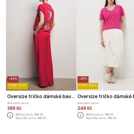
-43%
-35%
FINAL SALE
FINAL SALE
Oversize tričko dámské bavlněné s elastanem z kolekce Ilona Tambor x Medicine
Aktuální cena:
Aktuální cena:
389 Kč
249 Kč
Běžná cena:
689 Kč
Běžná cena:
389 Kč
Nejnižší cena:
689 Kč
Nejnižší cena:
389 Kč