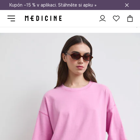
Kupón –15 % v aplikaci. Stáhněte si apku »
Doprava zdarma při nákupu nad 1 200 Kč
Medicine
Ona
Oblečení
Trička