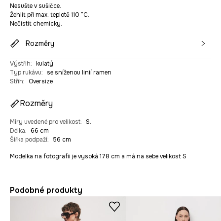
Nesušte v sušičce.
Žehlit při max. teplotě 110 °C.
Nečistit chemicky.
Rozměry
Výstřih
:
kulatý
Typ rukávu
:
se sníženou linií ramen
Střih
:
Oversize
Rozměry
Míry uvedené pro velikost
:
S.
Délka
:
66 cm
Šířka podpaží
:
56 cm
Modelka na fotografii je vysoká 178 cm a má na sebe velikost S
Podobné produkty