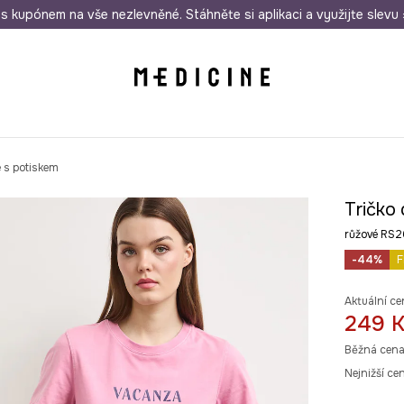
i nákupu nad 1 200 Kč
s kupónem na vše nezlevněné. Stáhněte si aplikaci a využijte slevu 
Odeslání i do 24 hodin
30 
 s potiskem
Tričko
růžové RS
-44%
F
Aktuální ce
249 
Běžná cena
Nejnižší ce