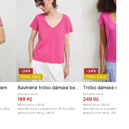
Míry uvedené pro velikost
:
S.
Délka
:
63 cm
Šířka podpaží
:
48 cm
Modelka na fotografii je vysoká
178 cm a má na sebe velikost S
Prohlédněte si rozměry
produktu
-24%
-24%
FINAL SALE
FINAL SALE
lem
Bavlněné tričko dámské bez vzoru růžová barva
Aktuální cena:
Aktuální cena:
189 Kč
249 Kč
Běžná cena:
249 Kč
Běžná cena:
329 Kč
nů před
Nejnižší cena za posledních 30 dnů před
Nejnižší cena za posledních 30 
poskytnutím slevy:
249 Kč
poskytnutím slevy:
329 Kč