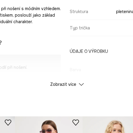
í při nošení s módním vzhledem.
Struktura
pletenin
tiskem, poslouží jako základ
iduální charakter.
Typ trička
?
ÚDAJE O VÝROBKU
lí při nošení.
Barva
dýchat.
Zobrazit více
ID produktu
RS26
 teplé dny.
Výrobce
a dodává mu
vá k celodennímu