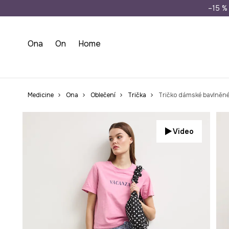
Doprava zdarma př
–15 % 
Ona
On
Home
Medicine
Ona
Oblečení
Trička
Tričko dámské bavlněné
Video