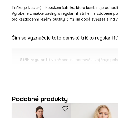
Tričko je klasickým kouskem šatníku, které kombinuje pohodl
Vyrobené z měkké bavlny, s regular fit střihem a zdobené po
pro každodenní, ležérní outfity, čímž jim dodá svěžest a indiv
Čím se vyznačuje toto dámské tričko regular fit
Střih regular fit
volně sedí na postavě a zajišťuje pohod
Přírodní
bavlna
je měkká na dotek a umožňuje pokožce 
Klasický krátký rukáv
je univerzální volbou, ideální pro
Kulatý výstřih
podtrhuje nadčasový charakter trička 
Podobné produkty
univerzálnost.
Pletenina
single jersey
je lehká a prodyšná, což přispí