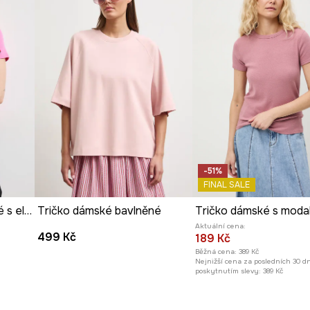
styl.
-51%
FINAL SALE
Tričko dámské bavlněné s elastanem s ovocným motivem
Tričko dámské bavlněné
Tričko dámské s moda
Aktuální cena:
499 Kč
189 Kč
Běžná cena:
389 Kč
Nejnižší cena za posledních 30 d
poskytnutím slevy:
389 Kč