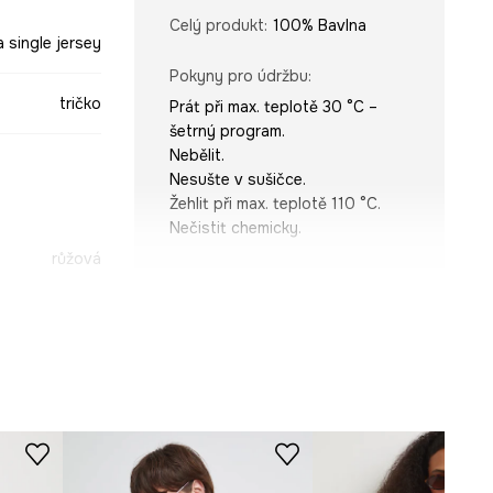
Celý produkt
:
100% Bavlna
a single jersey
Pokyny pro údržbu
:
tričko
Prát při max. teplotě 30 °C –
šetrný program.
Nebělit.
Nesušte v sušičce.
Žehlit při max. teplotě 110 °C.
Nečistit chemicky.
růžová
STŘIH
-TSDA09-30X
Výstřih
:
kulatý
Typ rukávu
:
klasický
Střih
:
Regular fit
ROZMĚRY