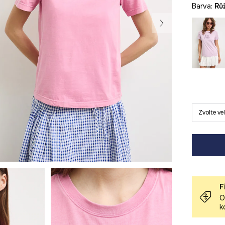
Barva:
r
Zvolte ve
F
O
k