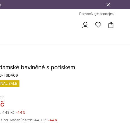
»
dní na vrácení zboží
Pomoc
Najít prodejnu
 dámské bavlněné s potiskem
26-TSDA09
INAL SALE
na:
Kč
:
449 Kč
-44%
na od uvedení na trh:
449 Kč
 -44%