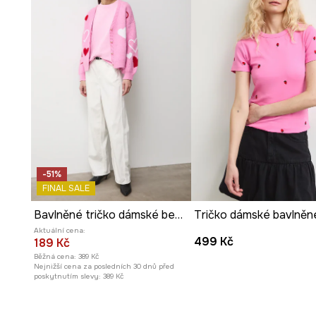
pohodlí.
Potisk
dodává tričku individuální charakter a podtrhuje 
-51%
FINAL SALE
Bavlněné tričko dámské bez vzoru
Aktuální cena:
499 Kč
189 Kč
Běžná cena:
389 Kč
Nejnižší cena za posledních 30 dnů před
poskytnutím slevy:
389 Kč