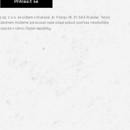
Přihlásit se
. z o.o. se sídlem v Krakově, Al. Pokoju 18, 31-564 Kraków. Tento
e zákonem můžeme zpracovat vaše údaje pokud souhlas neodvoláte.
pouze v rámci České republiky.