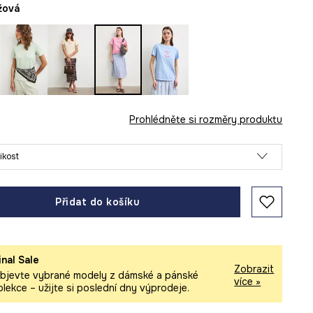
ůžová
Prohlédněte si rozměry produktu
likost
Přidat do košíku
inal Sale
Zobrazit
bjevte vybrané modely z dámské a pánské
více »
olekce – užijte si poslední dny výprodeje.