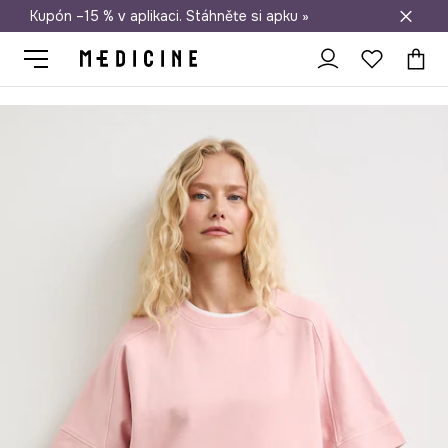
Kupón –15 % v aplikaci. Stáhněte si apku »
Doprava zdarma při nákupu nad 1 200 Kč
Medicine
Ona
Oblečení
Trička