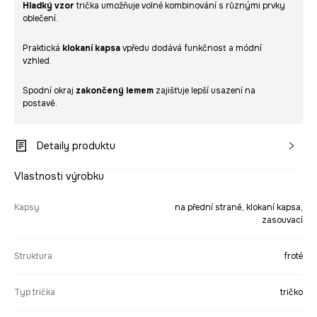
Hladký vzor
trička umožňuje volné kombinování s různými prvky
oblečení.
Praktická
klokaní kapsa
vpředu dodává funkčnost a módní
vzhled.
Spodní okraj
zakončený lemem
zajišťuje lepší usazení na
postavě.
Detaily produktu
Vlastnosti výrobku
Kapsy
na přední straně, klokaní kapsa,
zasouvací
Struktura
froté
Typ trička
tričko