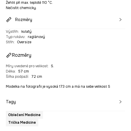
Žehlit při max. teplotě 110 °C.
Nečistit chemicky.
Rozměry
Výstřih
:
kulatý
Typ rukávu
:
raglánový
Střih
:
Oversize
Rozměry
Míry uvedené pro velikost
:
S.
Délka
:
57 cm
Šířka podpaží
:
72 cm
Modelka na fotografii je vysoká 173 cm a má na sebe velikost S
Tagy
Oblečení Medicine
Trička Medicine