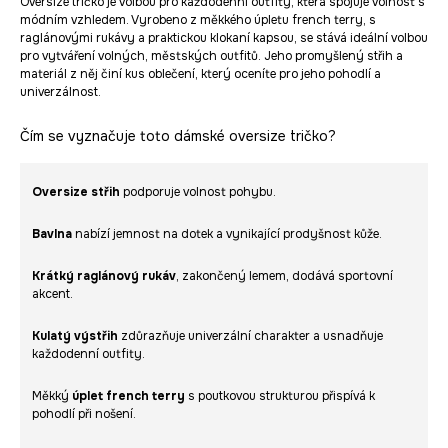
Oversize tričko je volbou pro každodenní outfity, která spojuje volnost s
módním vzhledem. Vyrobeno z měkkého úpletu french terry, s
raglánovými rukávy a praktickou klokaní kapsou, se stává ideální volbou
pro vytváření volných, městských outfitů. Jeho promyšlený střih a
materiál z něj činí kus oblečení, který oceníte pro jeho pohodlí a
univerzálnost.
Čím se vyznačuje toto dámské oversize tričko?
Oversize střih
podporuje volnost pohybu.
Bavlna
nabízí jemnost na dotek a vynikající prodyšnost kůže.
Krátký raglánový rukáv
, zakončený lemem, dodává sportovní
akcent.
Kulatý výstřih
zdůrazňuje univerzální charakter a usnadňuje
každodenní outfity.
Měkký
úplet french terry
s poutkovou strukturou přispívá k
pohodlí při nošení.