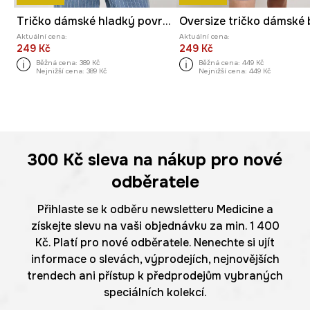
Tričko dámské hladký povrch, s modalem
Aktuální cena:
Aktuální cena:
249 Kč
249 Kč
Běžná cena:
389 Kč
Běžná cena:
449 Kč
Nejnižší cena:
389 Kč
Nejnižší cena:
449 Kč
300 Kč
sleva na nákup pro nové
odběratele
Přihlaste se k odběru newsletteru Medicine a
získejte slevu na vaši objednávku za min. 1 400
Kč. Platí pro nové odběratele. Nenechte si ujít
informace o slevách, výprodejích, nejnovějších
trendech ani přístup k předprodejům vybraných
speciálních kolekcí.