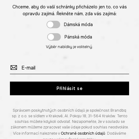
Chceme, aby do vaší schránky přicházelo jen to, co vás
opravdu zajímá. Řekněte nám, zda vás zajímá:
Dámská móda
Pánská móda
Výběr nabídky je volitelný.
Přihlásit se
Správcem poskytnutých osobních údajů je společnost Brandbq
sp. z o.o. se sídlem v Krakově, Al. Pokoju 18, 31-564 Kraków. Tento
souhlas můžete kdykoli odvolat. Nezapomeňte, že v souladu se
zákonem můžeme zpracovat vaše údaje pokud souhlas neodvoláte.
Více informací naleznete v
Ochraně osobních údajů
. Dodáváme