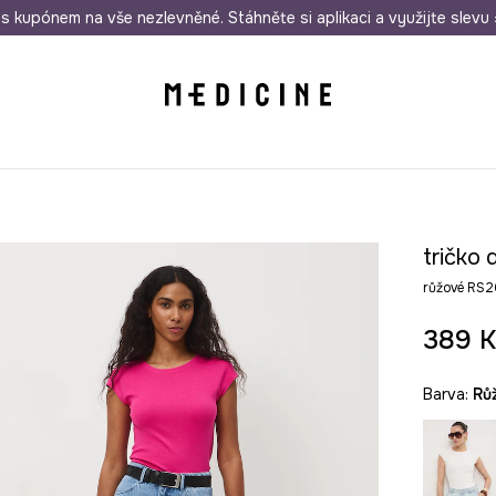
i nákupu nad 1 200 Kč
s kupónem na vše nezlevněné. Stáhněte si aplikaci a využijte slevu 
Odeslání i do 24 hodin
30 
tričko
růžové RS
389 K
Barva:
r