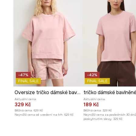
Kulatý výstřih
zdůrazňuje univerzální charakter trička 
stylizacím.
Žebrovaný úplet
dodává materiálu jemnou texturu a je
Jednobarevné provedení
činí z trička skvělý základ p
kombinace.
Produkt v
ležérním stylu
se ideálně hodí pro každodenn
neformální outfity.
-47%
-42%
FINAL SALE
FINAL SALE
Oversize tričko dámské bavlněné hladké
tričko dámské bavlněn
Aktuální cena:
Aktuální cena:
329 Kč
189 Kč
Běžná cena:
629 Kč
Běžná cena:
329 Kč
Nejnižší cena od uvedení na trh:
629 Kč
Nejnižší cena za posledních 30 dn
poskytnutím slevy:
329 Kč