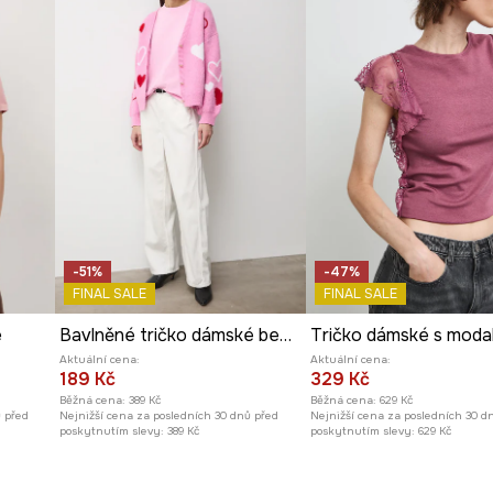
a hodí se k mnoha
 příjemný na dotek.
ro nejrůznější módní
í, pohodlné a
-51%
-47%
FINAL SALE
FINAL SALE
é
Bavlněné tričko dámské bez vzoru
Tričko dámské s moda
Aktuální cena:
Aktuální cena:
189 Kč
329 Kč
Běžná cena:
389 Kč
Běžná cena:
629 Kč
ů před
Nejnižší cena za posledních 30 dnů před
Nejnižší cena za posledních 30 d
poskytnutím slevy:
389 Kč
poskytnutím slevy:
629 Kč