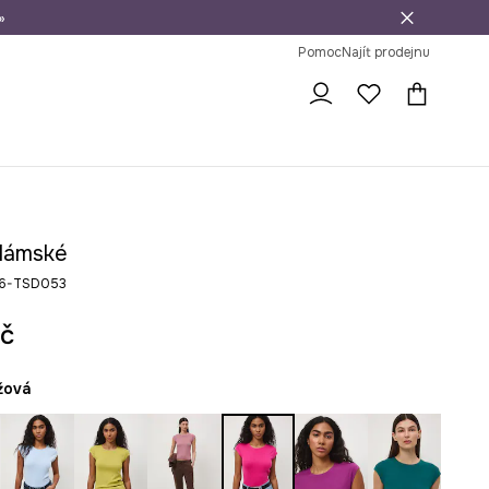
»
dní na vrácení zboží
Pomoc
Najít prodejnu
 dámské
26-TSD053
č
ůžová