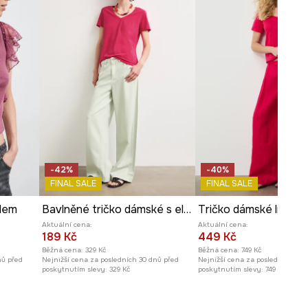
ROZMĚRY
Míry uvedené pro velikost
:
S.
Šířka podpaží
:
37 cm
Modelka na fotografii je vysoká
174 cm a má na sebe velikost S
Prohlédněte si rozměry
produktu
-42%
-40%
FINAL SALE
FINAL SALE
lem
Bavlněné tričko dámské s elastanem, bez vzoru
Tričko dámské lněné
Aktuální cena:
Aktuální cena:
189 Kč
449 Kč
Běžná cena:
329 Kč
Běžná cena:
749 Kč
nů před
Nejnižší cena za posledních 30 dnů před
Nejnižší cena za posledních 30 
poskytnutím slevy:
329 Kč
poskytnutím slevy:
749 Kč