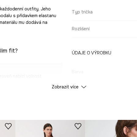
o každodenní outfity. Jeho
Typ trička
modalu s přídavkem elastanu
 materiálu mu dodává na
Rozlišení
im fit?
ÚDAJE O VÝROBKU
Barva
roveň nabízí volnost
Zobrazit více
ID produktu
RS26
, prodyšnost a
ed a zvyšuje pohodlí