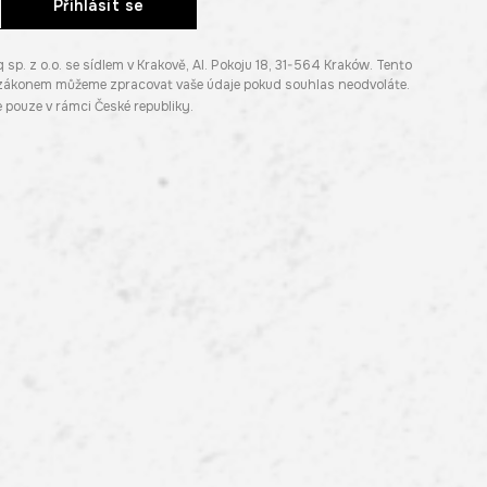
Přihlásit se
. z o.o. se sídlem v Krakově, Al. Pokoju 18, 31-564 Kraków. Tento
e zákonem můžeme zpracovat vaše údaje pokud souhlas neodvoláte.
pouze v rámci České republiky.