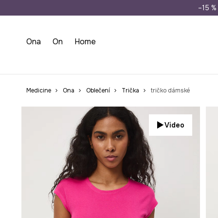
Doprava zdarma př
–15 % 
Ona
On
Home
Medicine
Ona
Oblečení
Trička
tričko dámské
Video