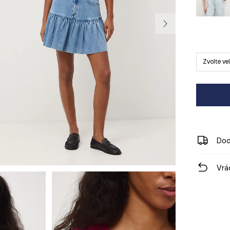
Zvolte ve
Dod
Vrá