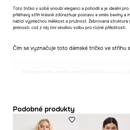
Toto tričko v sobě snoubí eleganci a pohodlí a je ideální pr
přiléhavý střih krásně zdůrazňuje postavu a směs bavlny a 
nabízí výjimečnou měkkost a pružnost. Žebrovaná struktura
jemnosti, což z něj činí skvělou volbu pro různé příležitosti.
Čím se vyznačuje toto dámské tričko ve střihu sl
Přiléhavý střih slim fit
jemně zdůrazňuje postavu a zá
pohybu.
Směs
bavlny a modalu s elastanem
zajišťuje měkkost
pružnost materiálu.
Podobné produkty
Krátký kimonový rukáv
dodává lehkost a moderní vzhl
při nošení.