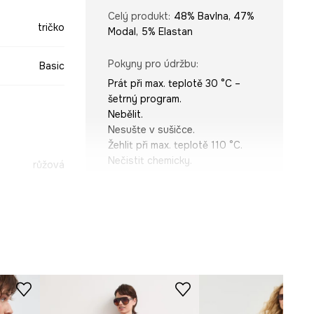
Celý produkt
:
48% Bavlna, 47%
tričko
Modal, 5% Elastan
Pokyny pro údržbu
:
Basic
Prát při max. teplotě 30 °C –
šetrný program.
Nebělit.
Nesušte v sušičce.
Žehlit při max. teplotě 110 °C.
Nečistit chemicky.
růžová
-TSD053-42X
STŘIH
Výstřih
:
kulatý
Typ rukávu
:
kimono
Střih
:
Slim fit