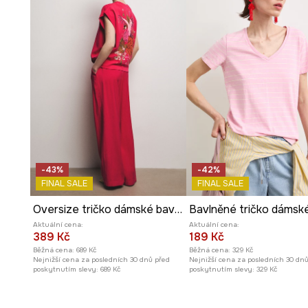
Kulatý výstřih
dodává tričku univerzální vzhled, hodící
Pletenina heavy weight single jersey
zajišťuje odol
strukturu materiálu.
Hladký vzor s efektem oprání
dodává tričku moderní, 
charakter.
Jemné
prošití
tvoří estetický detail, obohacující minimal
-43%
-42%
FINAL SALE
FINAL SALE
Oversize tričko dámské bavlněné s elastanem z kolekce Ilona Tambor x Medicine
Aktuální cena:
Aktuální cena:
389 Kč
189 Kč
Běžná cena:
689 Kč
Běžná cena:
329 Kč
Nejnižší cena za posledních 30 dnů před
Nejnižší cena za posledních 30 dn
poskytnutím slevy:
689 Kč
poskytnutím slevy:
329 Kč