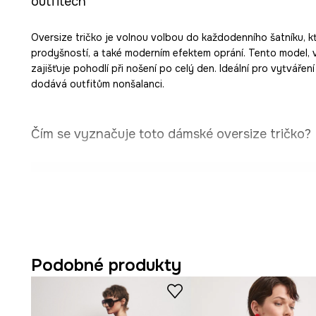
outfitech
Oversize tričko je volnou volbou do každodenního šatníku, k
prodyšností, a také moderním efektem oprání. Tento model, 
zajišťuje pohodlí při nošení po celý den. Ideální pro vytváření
dodává outfitům nonšalanci.
Čím se vyznačuje toto dámské oversize tričko?
Volný
oversize střih
neomezuje v pohybu a dodává vol
každodenním používání.
Vyrobeno ze
100% bavlny
zajišťuje měkkost na dotek
prodyšnost materiálu.
Podobné produkty
Rukáv se sníženou linií ramen
zdůrazňuje volný charakt
pohodlí.