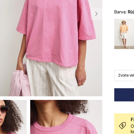
Barva:
r
Zvolte ve
F
O
k