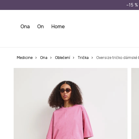
Doprava zdarma př
–15 % 
Ona
On
Home
Medicine
Ona
Oblečení
Trička
Oversize tričko dámské