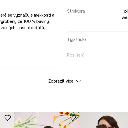
Struktura
p
teré se vyznačuje měkkostí a
wei
vyrobený ze 100 % bavlny,
 volných, casual outfitů,
Typ trička
Rozlišení
ÚDAJE O VÝROBKU
nost při
Zobrazit více
Barva
 a vysokou
ID produktu
RS26
er trička a zajišťuje
Výrobce