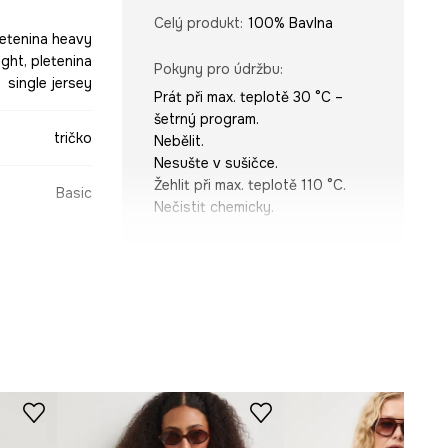
Celý produkt
:
100% Bavlna
letenina heavy
ght, pletenina
Pokyny pro údržbu
:
single jersey
Prát při max. teplotě 30 °C –
šetrný program.
tričko
Nebělit.
Nesušte v sušičce.
Žehlit při max. teplotě 110 °C.
Basic
Nečistit chemicky.
STŘIH
Výstřih
:
kulatý
růžová
Typ rukávu
:
se sníženou linií
ramen
-TSD0A0-30X
Střih
:
Oversize