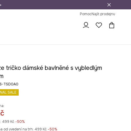
»
dní na vrácení zboží
Pomoc
Najít prodejnu
ze tričko dámské bavlněné s vybledlým
em
26-TSD0A0
INAL SALE
na:
Kč
:
499 Kč
-50%
na od uvedení na trh:
499 Kč
 -50%