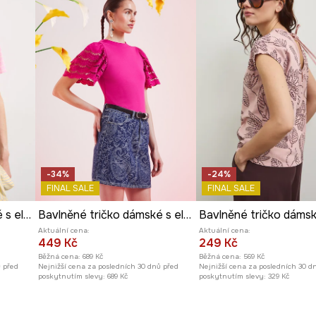
 se k mnoha outfitům.
nost a pevnou
lehce zestárlý
istický design.
-34%
-24%
FINAL SALE
FINAL SALE
Bavlněné tričko dámské s elastanem a proužky
Bavlněné tričko dámské s elastanem, bez vzoru
Aktuální cena:
Aktuální cena:
449 Kč
249 Kč
Běžná cena:
689 Kč
Běžná cena:
569 Kč
ů před
Nejnižší cena za posledních 30 dnů před
Nejnižší cena za posledních 30 d
poskytnutím slevy:
689 Kč
poskytnutím slevy:
329 Kč