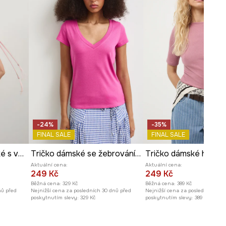
ROZMĚRY
Míry uvedené pro velikost
:
S.
Délka
:
58,5 cm
Šířka podpaží
:
60 cm
Modelka na fotografii je vysoká
181 cm a má na sebe velikost S
Prohlédněte si rozměry
produktu
-24%
-35%
FINAL SALE
FINAL SALE
Bavlněné tričko dámské s výstřihem na zádech
Tričko dámské se žebrováním, z modalu růžová barva
Aktuální cena:
Aktuální cena:
249 Kč
249 Kč
Běžná cena:
329 Kč
Běžná cena:
389 Kč
nů před
Nejnižší cena za posledních 30 dnů před
Nejnižší cena za posledních 30 
poskytnutím slevy:
329 Kč
poskytnutím slevy:
389 Kč