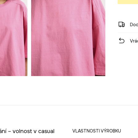
Dod
Vrá
ní – volnost v casual
VLASTNOSTI VÝROBKU