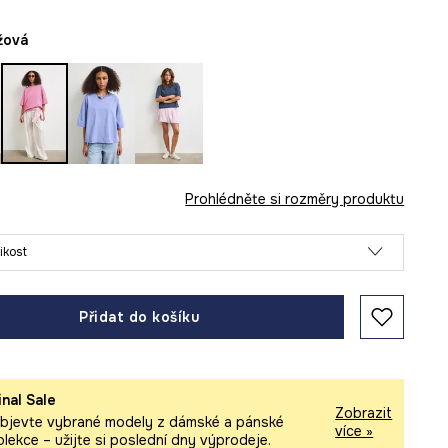
ůžová
Prohlédněte si rozměry produktu
likost
Přidat do košíku
inal Sale
Zobrazit
bjevte vybrané modely z dámské a pánské
více »
olekce – užijte si poslední dny výprodeje.