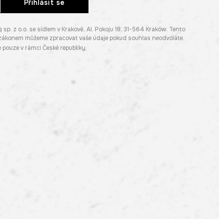
Přihlásit se
. z o.o. se sídlem v Krakově, Al. Pokoju 18, 31-564 Kraków. Tento
e zákonem můžeme zpracovat vaše údaje pokud souhlas neodvoláte.
pouze v rámci České republiky.