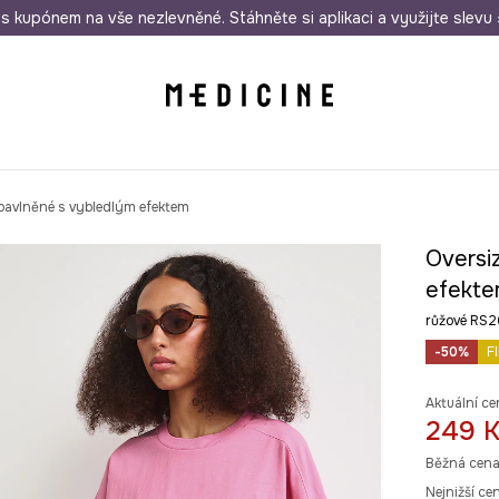
i nákupu nad 1 200 Kč
s kupónem na vše nezlevněné. Stáhněte si aplikaci a využijte slevu 
Odeslání i do 24 hodin
30 
 bavlněné s vybledlým efektem
Oversi
efekt
růžové RS
-50%
F
Aktuální ce
249 
Běžná cena
Nejnižší ce