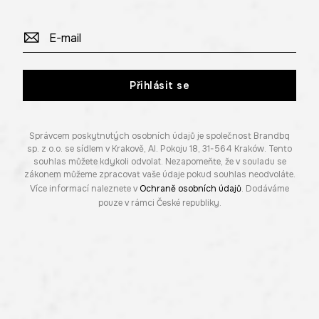
Přihlásit se
Správcem poskytnutých osobních údajů je společnost Brandbq
sp. z o.o. se sídlem v Krakově, Al. Pokoju 18, 31-564 Kraków. Tento
souhlas můžete kdykoli odvolat. Nezapomeňte, že v souladu se
zákonem můžeme zpracovat vaše údaje pokud souhlas neodvoláte.
Více informací naleznete v
Ochraně osobních údajů
. Dodáváme
pouze v rámci České republiky.