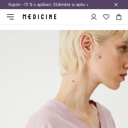
Kupón –15 % v aplikaci. Stáhněte si apku »
Doprava zdarma při nákupu nad 1 200 Kč
Medicine
Ona
Oblečení
Trička