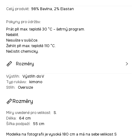
Celý produkt
:
98% Bavlna, 2% Elastan
Pokyny pro údržbu
:
Prát při max. teplotě 30 °C – šetrný program.
Nebělit.
Nesušte v sušičce.
Žehlit při max. teplotě 110 °C.
Nečistit chemicky.
Rozměry
Výstřih
:
Výstřih do V
Typ rukávu
:
kimono
Střih
:
Oversize
Rozměry
Míry uvedené pro velikost
:
S.
Délka
:
64 cm
Šířka podpaží
:
55 cm
Modelka na fotografii je vysoká 180 cm a má na sebe velikost S