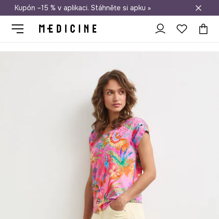
Kupón –15 % v aplikaci. Stáhněte si apku »
Doprava zdarma při nákupu nad 1 200 Kč
Medicine
Ona
Oblečení
Trička