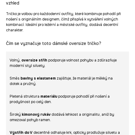
vzhled
Tričko je volbou pro každodenní outfity, které kombinuje pohodlí při
nošení s originálním designem, čímž přispívá k vytváření volných
kombinací. Ideální pro ležérní a městské outfity, dodává decentní
charakter.
Čím se vyznačuje toto dámské oversize tričko?
Volný,
oversize střih
podporuje volnost pohybu a zdůrazňuje
moderní styl siluety.
Směs
bavlny s elastanem
zajišťuje, že materiál je měkký na
dotek a pružný.
Pletená struktura
materiálu
podporuje pohodlí při nošení a
prodyšnost po celý den.
Široký
kimonový rukáv
dodává lehkost a originalitu, aniž by
omezoval pohyb ramen.
Výstřih do V
decentně odhaluje krk, opticky prodlužuje siluetu a