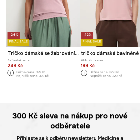
-24%
-42%
FINAL SALE
FINAL SALE
Tričko dámské se žebrováním, z modalu růžová barva
tričko dámské bavlněné
Aktuální cena:
Aktuální cena:
249 Kč
189 Kč
Běžná cena:
329 Kč
Běžná cena:
329 Kč
Nejnižší cena:
329 Kč
Nejnižší cena:
329 Kč
300 Kč
sleva na nákup pro nové
odběratele
Přihlaste se k odběru newsletteru Medicine a