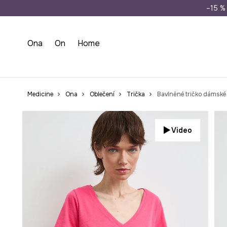
Doprava zdarma př
–15 % 
Ona
On
Home
Medicine
Ona
Oblečení
Trička
Bavlněné tričko dámské
Video