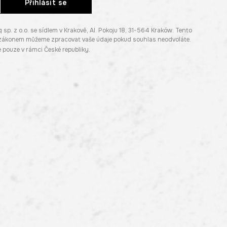
Přihlásit se
. z o.o. se sídlem v Krakově, Al. Pokoju 18, 31-564 Kraków. Tento
e zákonem můžeme zpracovat vaše údaje pokud souhlas neodvoláte.
pouze v rámci České republiky.