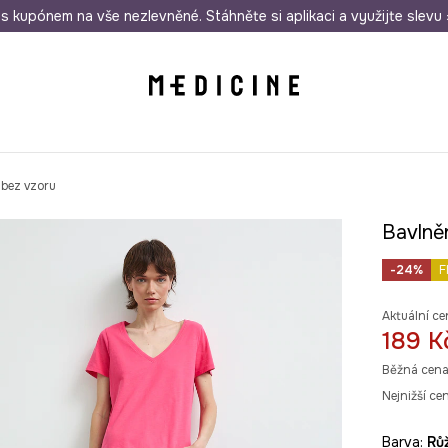
i nákupu nad 1 200 Kč
s kupónem na vše nezlevněné. Stáhněte si aplikaci a využijte slevu 
Odeslání i do 24 hodin
30 
 bez vzoru
Bavlně
-24%
F
Aktuální ce
189 K
Běžná cena
Nejnižší ce
Barva:
r