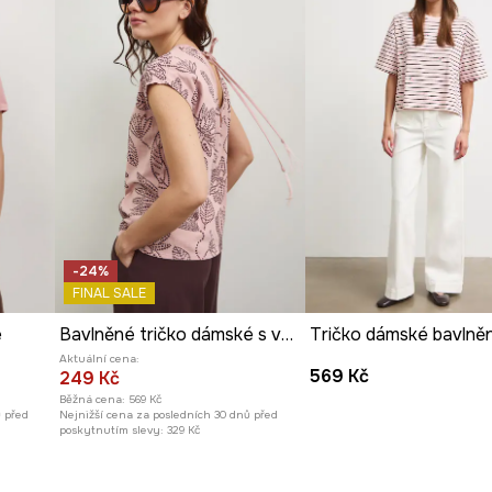
-24%
FINAL SALE
é
Bavlněné tričko dámské s výstřihem na zádech
Aktuální cena:
569 Kč
249 Kč
Běžná cena:
569 Kč
ů před
Nejnižší cena za posledních 30 dnů před
poskytnutím slevy:
329 Kč