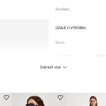
Rozlišení
ÚDAJE O VÝROBKU
Barva
ID produktu
RS25
Zobrazit více
Výrobce