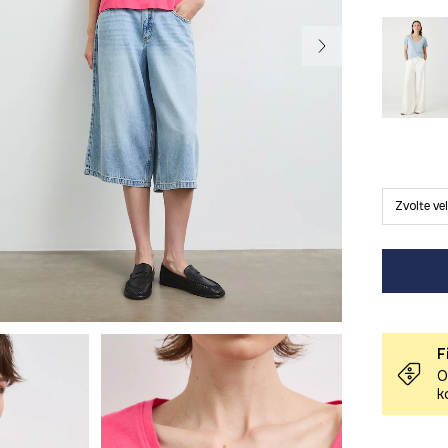
Zvolte ve
F
O
k