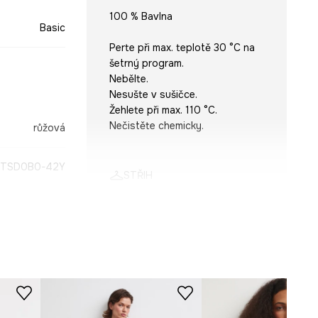
100 % Bavlna
Basic
Perte při max. teplotě 30 °C na
šetrný program.
Nebělte.
Nesušte v sušičce.
Žehlete při max. 110 °C.
Nečistěte chemicky.
růžová
-TSD0B0-42Y
STŘIH
Výstřih
:
Výstřih do V
Střih
:
Regular fit
ROZMĚRY
Modelka na fotografii je vysoká