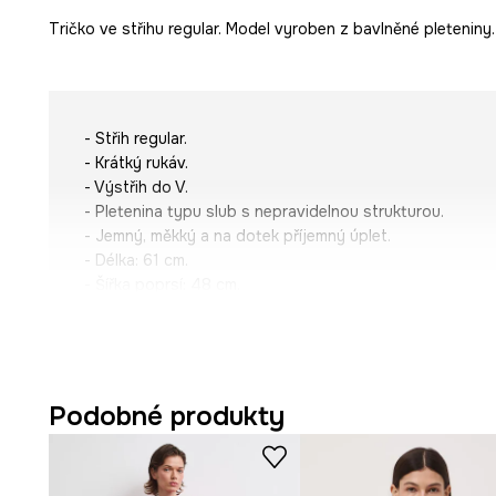
Tričko ve střihu regular. Model vyroben z bavlněné pleteniny.
- Střih regular.
- Krátký rukáv.
- Výstřih do V.
- Pletenina typu slub s nepravidelnou strukturou.
- Jemný, měkký a na dotek příjemný úplet.
- Délka: 61 cm.
- Šířka poprsí: 48 cm.
- Rozměry pro velikost: S.
Podobné produkty