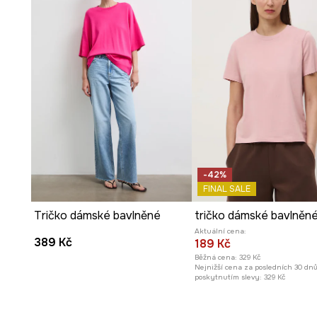
-42%
FINAL SALE
Tričko dámské bavlněné
tričko dámské bavlněn
Aktuální cena:
389 Kč
189 Kč
Běžná cena:
329 Kč
Nejnižší cena za posledních 30 dn
poskytnutím slevy:
329 Kč