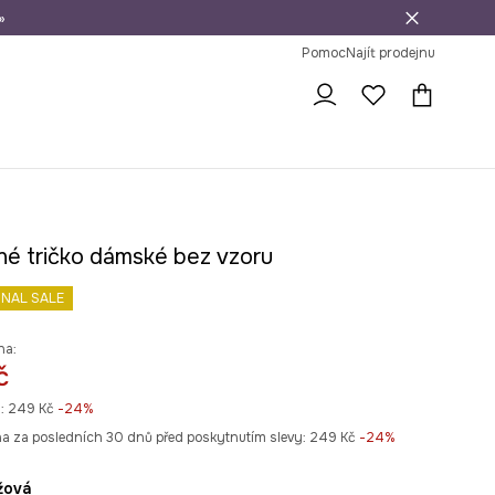
»
dní na vrácení zboží
Pomoc
Najít prodejnu
né tričko dámské bez vzoru
INAL SALE
na:
č
:
249 Kč
-24%
na za posledních 30 dnů před poskytnutím slevy:
249 Kč
 -24%
ůžová