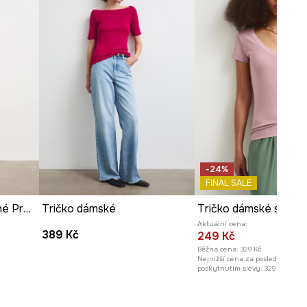
180 cm a má na sebe velikost S
Prohlédněte si rozměry
produktu
-24%
FINAL SALE
Tričko dámské bavlněné Pruhované
Tričko dámské
Aktuální cena:
389 Kč
249 Kč
Běžná cena:
329 Kč
Nejnižší cena za posledních 30 
poskytnutím slevy:
329 Kč