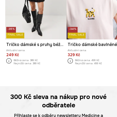
-35%
-34%
FINAL SALE
FINAL SALE
Tričko dámské s pruhy béžová barva
Aktuální cena:
Aktuální cena:
249 Kč
329 Kč
Běžná cena:
389 Kč
Běžná cena:
499 Kč
Nejnižší cena:
389 Kč
Nejnižší cena:
499 Kč
300 Kč
sleva na nákup pro nové
odběratele
Přihlaste se k odběru newsletteru Medicine a