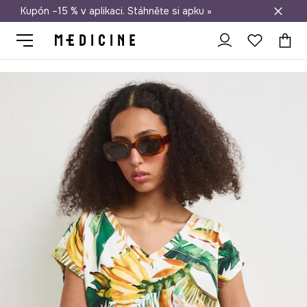
Kupón –15 % v aplikaci. Stáhněte si apku »
Doprava zdarma při nákupu nad 1 200 Kč
Medicine
Ona
Oblečení
Trička