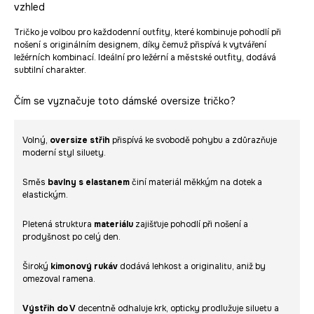
vzhled
Tričko je volbou pro každodenní outfity, které kombinuje pohodlí při
nošení s originálním designem, díky čemuž přispívá k vytváření
ležérních kombinací. Ideální pro ležérní a městské outfity, dodává
subtilní charakter.
Čím se vyznačuje toto dámské oversize tričko?
Volný,
oversize střih
přispívá ke svobodě pohybu a zdůrazňuje
moderní styl siluety.
Směs
bavlny s elastanem
činí materiál měkkým na dotek a
elastickým.
Pletená struktura
materiálu
zajišťuje pohodlí při nošení a
prodyšnost po celý den.
Široký
kimonový rukáv
dodává lehkost a originalitu, aniž by
omezoval ramena.
Výstřih do V
decentně odhaluje krk, opticky prodlužuje siluetu a