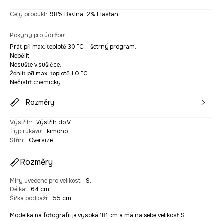
Celý produkt
:
98% Bavlna, 2% Elastan
Pokyny pro údržbu
:
Prát při max. teplotě 30 °C – šetrný program.
Nebělit.
Nesušte v sušičce.
Žehlit při max. teplotě 110 °C.
Nečistit chemicky.
Rozměry
Výstřih
:
Výstřih do V
Typ rukávu
:
kimono
Střih
:
Oversize
Rozměry
Míry uvedené pro velikost
:
S.
Délka
:
64 cm
Šířka podpaží
:
55 cm
Modelka na fotografii je vysoká 181 cm a má na sebe velikost S