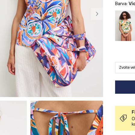
Barva:
v
Zvolte ve
F
O
k