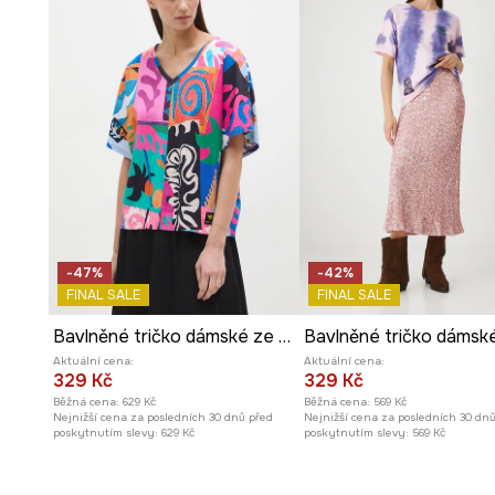
Výstřih do V
jemně odhaluje krk, opticky prodlužuje sil
eleganci.
Rostlinný vzor
dodává tričku svěží a přirozený charakter
dny.
Ozdobné vázání na zádech
tvoří jedinečný detail, kte
pozornost.
-47%
-42%
FINAL SALE
FINAL SALE
Bavlněné tričko dámské ze speciální kolekce Eviva L'arte
Aktuální cena:
Aktuální cena:
329 Kč
329 Kč
Běžná cena:
629 Kč
Běžná cena:
569 Kč
Nejnižší cena za posledních 30 dnů před
Nejnižší cena za posledních 30 dn
poskytnutím slevy:
629 Kč
poskytnutím slevy:
569 Kč