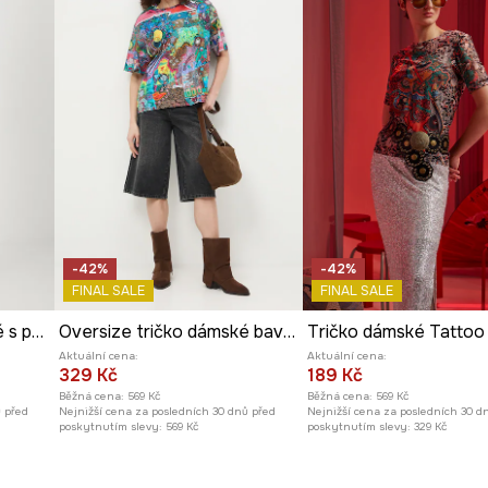
uetu a dodává jí
, ideální pro teplejší
rý přitahuje
-42%
-42%
FINAL SALE
FINAL SALE
Bavlněné tričko dámské s potisky více barev
Oversize tričko dámské bavlněné by Marcin Kulesza, Graphics Series
Aktuální cena:
Aktuální cena:
329 Kč
189 Kč
Běžná cena:
569 Kč
Běžná cena:
569 Kč
ů před
Nejnižší cena za posledních 30 dnů před
Nejnižší cena za posledních 30 d
poskytnutím slevy:
569 Kč
poskytnutím slevy:
329 Kč