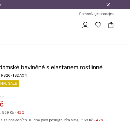
»
dní na vrácení zboží
Pomoc
Najít prodejnu
 dámské bavlněné s elastanem rostlinné
né RS26-TSDA04
INAL SALE
na:
č
:
569 Kč
-42%
na za posledních 30 dnů před poskytnutím slevy:
569 Kč
 -42%