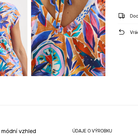
Dod
Vrá
a módní vzhled
ÚDAJE O VÝROBKU