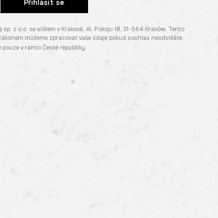
Přihlásit se
. z o.o. se sídlem v Krakově, Al. Pokoju 18, 31-564 Kraków. Tento
e zákonem můžeme zpracovat vaše údaje pokud souhlas neodvoláte.
pouze v rámci České republiky.