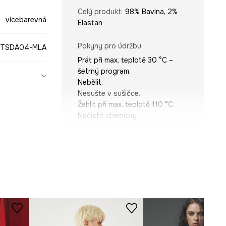
Celý produkt
:
98% Bavlna, 2%
vícebarevná
Elastan
Pokyny pro údržbu
:
-TSDA04-MLA
Prát při max. teplotě 30 °C –
šetrný program.
Nebělit.
Nesušte v sušičce.
Žehlit při max. teplotě 110 °C.
Nečistit chemicky.
STŘIH
Výstřih
:
Výstřih do V
Typ rukávu
:
kimono
Střih
:
Oversize