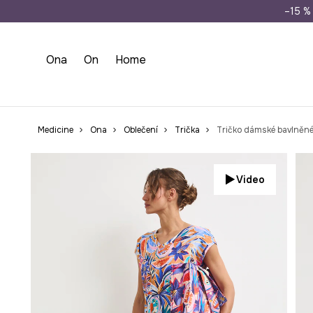
Doprava zdarma př
–15 % 
Ona
On
Home
Medicine
Ona
Oblečení
Trička
Tričko dámské bavlněné
Video