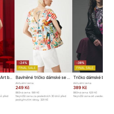
ROZMĚRY
Míry uvedené pro velikost
:
S.
Délka
:
64 cm
Šířka podpaží
:
55 cm
Modelka na fotografii je vysoká
180 cm a má na sebe velikost S
Prohlédněte si rozměry
produktu
-24%
-38%
FINAL SALE
FINAL SALE
Tričko dámské Tattoo Art by Boren Huang – Horiren 彫壬
Bavlněné tričko dámské se vzorem více barev
Aktuální cena:
Aktuální cena:
249 Kč
389 Kč
Běžná cena:
569 Kč
Běžná cena:
629 Kč
nů před
Nejnižší cena za posledních 30 dnů před
Nejnižší cena od uvedení na trh
poskytnutím slevy:
329 Kč