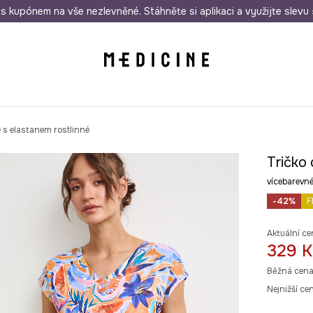
i nákupu nad 1 200 Kč
s kupónem na vše nezlevněné. Stáhněte si aplikaci a využijte slevu 
Odeslání i do 24 hodin
30 
 s elastanem rostlinné
Tričko
vícebarev
-42%
F
Aktuální ce
329 K
Běžná cena
Nejnižší ce