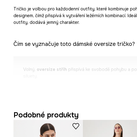
Tričko je volbou pro každodenní outfity, které kombinuje poh
designem, čímž přispívá k vytváření ležérních kombinací. Ideál
outfity, dodává jemný charakter.
Čím se vyznačuje toto dámské oversize tričko?
Volný,
oversize střih
přispívá ke svobodě pohybu a pod
siluety.
Směs
bavlny s elastanem
způsobuje, že materiál je mě
elastický.
Pletená struktura
materiálu
podporuje pohodlí nošení 
Podobné produkty
den.
Široký
kimonový rukáv
dodává lehkost a originalitu a 