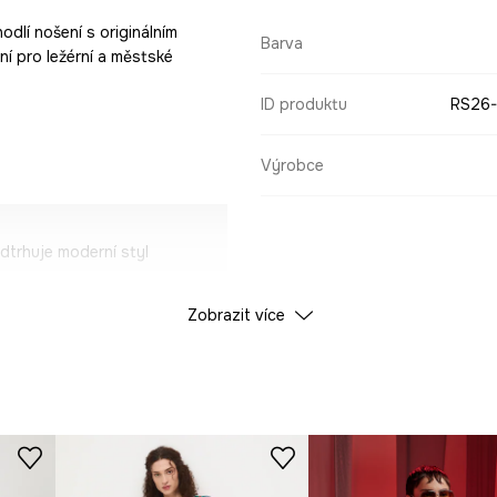
odlí nošení s originálním
Barva
ní pro ležérní a městské
ID produktu
RS26
Výrobce
trhuje moderní styl
Zobrazit více
kký na dotek a
a prodyšnost po celý
neomezuje ramena.