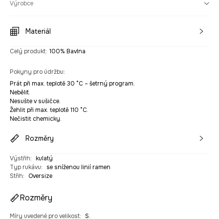
Výrobce
Materiál
Celý produkt
:
100% Bavlna
Pokyny pro údržbu
:
Prát při max. teplotě 30 °C – šetrný program.
Nebělit.
Nesušte v sušičce.
Žehlit při max. teplotě 110 °C.
Nečistit chemicky.
Rozměry
Výstřih
:
kulatý
Typ rukávu
:
se sníženou linií ramen
Střih
:
Oversize
Rozměry
Míry uvedené pro velikost
:
S.