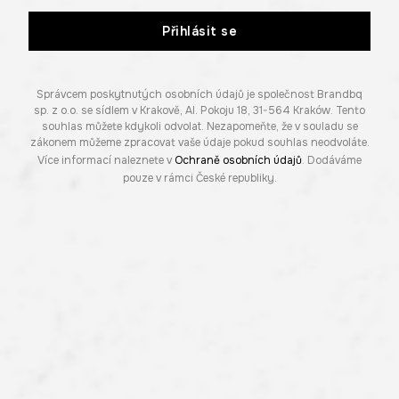
Přihlásit se
Správcem poskytnutých osobních údajů je společnost Brandbq
sp. z o.o. se sídlem v Krakově, Al. Pokoju 18, 31-564 Kraków. Tento
souhlas můžete kdykoli odvolat. Nezapomeňte, že v souladu se
zákonem můžeme zpracovat vaše údaje pokud souhlas neodvoláte.
Více informací naleznete v
Ochraně osobních údajů
. Dodáváme
pouze v rámci České republiky.