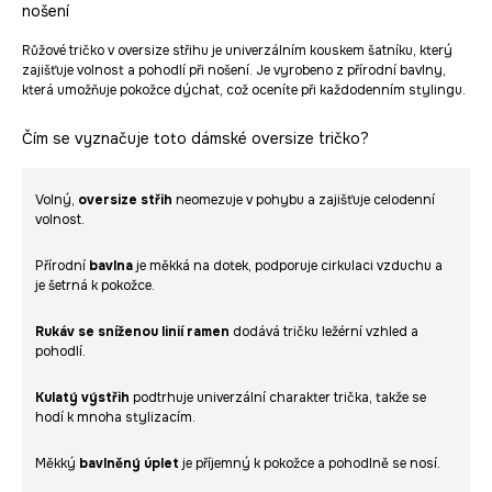
nošení
Růžové tričko v oversize střihu je univerzálním kouskem šatníku, který
zajišťuje volnost a pohodlí při nošení. Je vyrobeno z přírodní bavlny,
která umožňuje pokožce dýchat, což oceníte při každodenním stylingu.
Čím se vyznačuje toto dámské oversize tričko?
Volný,
oversize střih
neomezuje v pohybu a zajišťuje celodenní
volnost.
Přírodní
bavlna
je měkká na dotek, podporuje cirkulaci vzduchu a
je šetrná k pokožce.
Rukáv se sníženou linií ramen
dodává tričku ležérní vzhled a
pohodlí.
Kulatý výstřih
podtrhuje univerzální charakter trička, takže se
hodí k mnoha stylizacím.
Měkký
bavlněný úplet
je příjemný k pokožce a pohodlně se nosí.