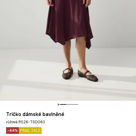
Tričko dámské bavlněné
růžová RS26-TSD063
-44%
FINAL SALE