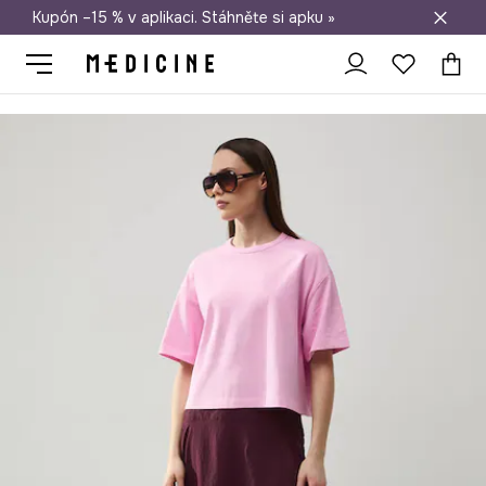
Kupón –15 % v aplikaci. Stáhněte si apku »
Doprava zdarma při nákupu nad 1 200 Kč
Medicine
Ona
Oblečení
Trička
Tričko dámské bavlněné