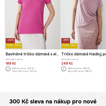
-42%
-35%
FINAL SALE
FINAL SALE
Bavlněné tričko dámské s elastanem, bez vzoru
Aktuální cena:
Aktuální cena:
189 Kč
249 Kč
Běžná cena:
329 Kč
Běžná cena:
569 Kč
Nejnižší cena:
329 Kč
Nejnižší cena:
389 Kč
300 Kč
sleva na nákup pro nové