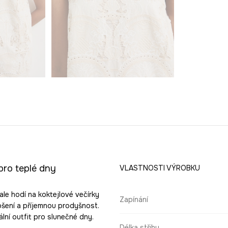
pro teplé dny
VLASTNOSTI VÝROBKU
le hodí na koktejlové večírky
Zapínání
nošení a příjemnou prodyšnost.
ální outfit pro slunečné dny.
Délka střihu