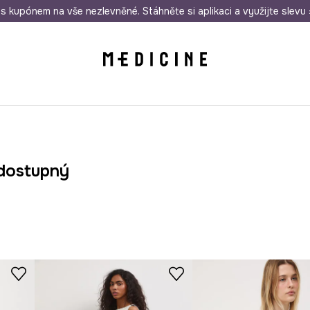
i nákupu nad 1 200 Kč
s kupónem na vše nezlevněné. Stáhněte si aplikaci a využijte slevu 
Odeslání i do 24 hodin
30 
dostupný