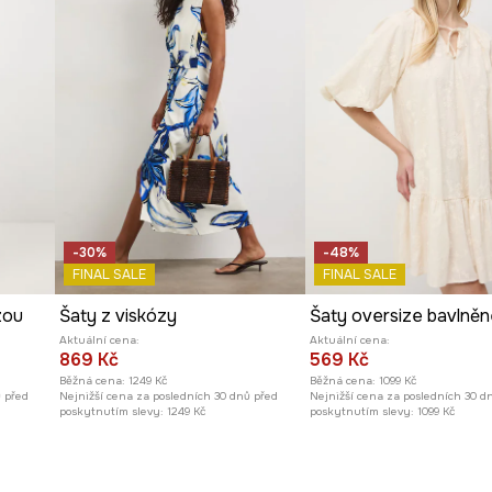
-30%
-48%
FINAL SALE
FINAL SALE
zou
Šaty z viskózy
Šaty oversize bavlněn
Aktuální cena:
Aktuální cena:
869 Kč
569 Kč
Běžná cena:
1249 Kč
Běžná cena:
1099 Kč
ů před
Nejnižší cena za posledních 30 dnů před
Nejnižší cena za posledních 30 d
poskytnutím slevy:
1249 Kč
poskytnutím slevy:
1099 Kč