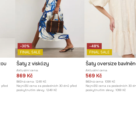
 ženské kouzlo.
-30%
-48%
FINAL SALE
FINAL SALE
zou
Šaty z viskózy
Šaty oversize bavlněn
Aktuální cena:
Aktuální cena:
869 Kč
569 Kč
Běžná cena:
1249 Kč
Běžná cena:
1099 Kč
ů před
Nejnižší cena za posledních 30 dnů před
Nejnižší cena za posledních 30 d
poskytnutím slevy:
1249 Kč
poskytnutím slevy:
1099 Kč