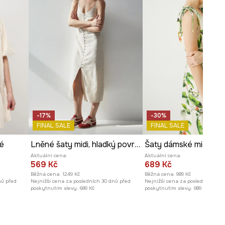
-17%
-30%
FINAL SALE
FINAL SALE
é
Lněné šaty midi, hladký povrch béžová barva
Aktuální cena:
Aktuální cena:
569 Kč
689 Kč
Běžná cena:
1249 Kč
Běžná cena:
989 Kč
nů před
Nejnižší cena za posledních 30 dnů před
Nejnižší cena za posledních 30 
poskytnutím slevy:
689 Kč
poskytnutím slevy:
989 Kč