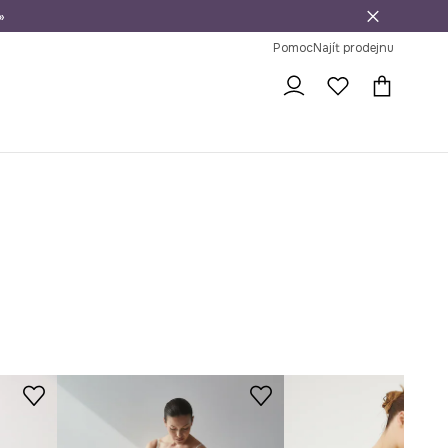
»
dní na vrácení zboží
Pomoc
Najít prodejnu