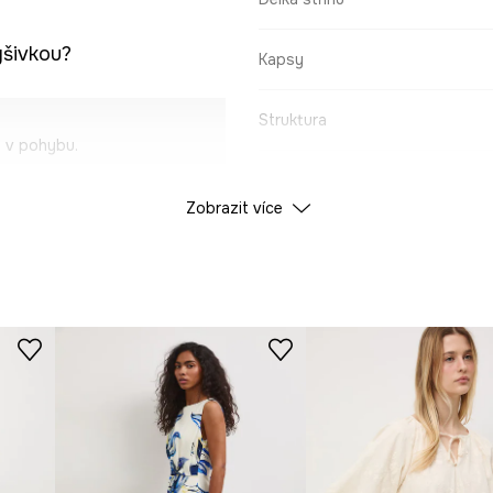
ýšivkou?
Kapsy
Struktura
 v pohybu.
ÚDAJE O VÝROBKU
Zobrazit více
pokožce.
Barva
nost materiálu.
ID produktu
RS2
y.
Výrobce
 dodávají outfitu
 oblékání šatů.