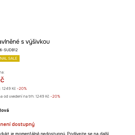
avlněné s výšivkou
26-SUDB12
INAL SALE
na:
Kč
:
1249 Kč
-20%
na od uvedení na trh:
1249 Kč
 -20%
éžová
 není dostupný
dukt je momentálně nedostupný. Podívejte se na další