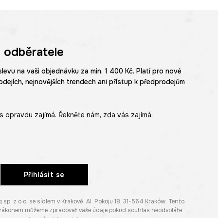
 odběratele
slevu na vaši objednávku za min. 1 400 Kč. Platí pro nové
odejích, nejnovějších trendech ani přístup k předprodejům
s opravdu zajímá. Řekněte nám, zda vás zajímá:
Přihlásit se
. z o.o. se sídlem v Krakově, Al. Pokoju 18, 31-564 Kraków. Tento
e zákonem můžeme zpracovat vaše údaje pokud souhlas neodvoláte.