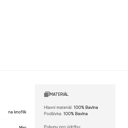
MATERIÁL
Hlavní materiál
:
100% Bavlna
na knoflík
Podšívka
:
100% Bavlna
Pokyny pro údržbu
:
Mini