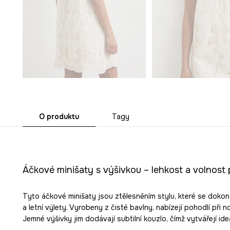
O produktu
Tagy
Áčkové minišaty s výšivkou – lehkost a volnost 
Tyto áčkové minišaty jsou ztělesněním stylu, které se dokona
a letní výlety. Vyrobeny z čisté bavlny, nabízejí pohodlí při 
Jemné výšivky jim dodávají subtilní kouzlo, čímž vytvářejí ide