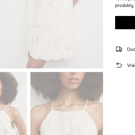
produkty z
Dod
Vrá