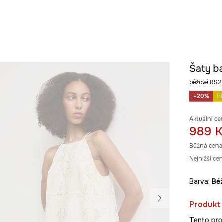
Šaty b
béžové RS
-20%
F
Aktuální ce
989 
Běžná cena
Nejnižší ce
Barva:
b
Produkt
Tento pro