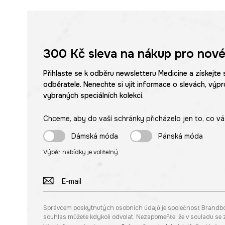
300 Kč
sleva na nákup pro nové
Přihlaste se k odběru newsletteru Medicine a získejte 
odběratele. Nenechte si ujít informace o slevách, výpr
vybraných speciálních kolekcí.
Chceme, aby do vaší schránky přicházelo jen to, co vá
Dámská móda
Pánská móda
Výběr nabídky je volitelný.
Správcem poskytnutých osobních údajů je společnost Brandbq sp
souhlas můžete kdykoli odvolat. Nezapomeňte, že v souladu s