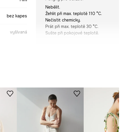
Nebělit.
Žehlit při max. teplotě 110 °C.
bez kapes
Nečistit chemicky.
Prát při max. teplotě 30 °C.
vyšívaná
Sušte při pokojové teplotě.
STŘIH
Rukáv
:
na ramínkách
béžová
Výstřih
:
kulatý
Střih modelu
:
áčkový
6-SUDB12-01X
ROZMĚRY
Míry uvedené pro velikost
:
S.
Délka
:
88 cm
Šířka podpaží
:
46 cm