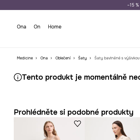
Doprava zdarma př
–15 % 
Ona
On
Home
Medicine
Ona
Oblečení
Šaty
Šaty bavlněné s výšivkou
Tento produkt je momentálně ne
Prohlédněte si podobné produkty