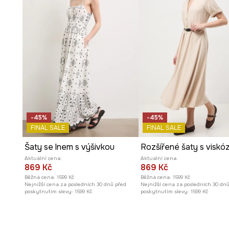
-45%
-45%
FINAL SALE
FINAL SALE
Šaty se lnem s výšivkou
Rozšířené šaty s viskó
Aktuální cena:
Aktuální cena:
869 Kč
869 Kč
Běžná cena:
1599 Kč
Běžná cena:
1599 Kč
Nejnižší cena za posledních 30 dnů před
Nejnižší cena za posledních 30 dn
poskytnutím slevy:
1599 Kč
poskytnutím slevy:
1599 Kč