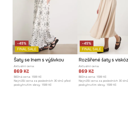
Vyšívaná struktura
materiálu dodává šatům jedinečné,
-45%
-45%
FINAL SALE
FINAL SALE
Šaty se lnem s výšivkou
Rozšířené šaty s viskó
Aktuální cena:
Aktuální cena:
869 Kč
869 Kč
Běžná cena:
1599 Kč
Běžná cena:
1599 Kč
Nejnižší cena za posledních 30 dnů před
Nejnižší cena za posledních 30 dn
poskytnutím slevy:
1599 Kč
poskytnutím slevy:
1599 Kč