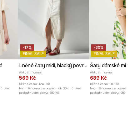
Modelka na fotografii je vysoká
173 cm a má na sebe velikost S
Prohlédněte si rozměry
produktu
-17%
-30%
FINAL SALE
FINAL SALE
é
Lněné šaty midi, hladký povrch béžová barva
Aktuální cena:
Aktuální cena:
569 Kč
689 Kč
Běžná cena:
1249 Kč
Běžná cena:
989 Kč
nů před
Nejnižší cena za posledních 30 dnů před
Nejnižší cena za posledních 30 
poskytnutím slevy:
689 Kč
poskytnutím slevy:
989 Kč