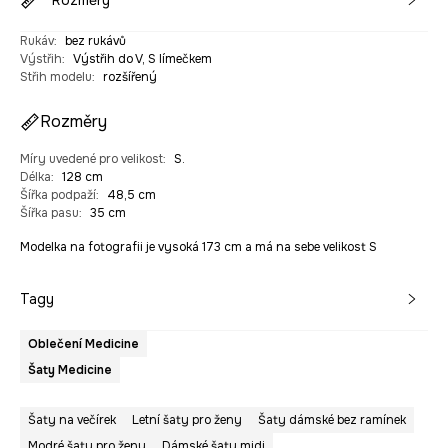
Rozměry
Rukáv
:
bez rukávů
Výstřih
:
Výstřih do V, S límečkem
Střih modelu
:
rozšířený
Rozměry
Míry uvedené pro velikost
:
S.
Délka
:
128 cm
Šířka podpaží
:
48,5 cm
Šířka pasu
:
35 cm
Modelka na fotografii je vysoká 173 cm a má na sebe velikost S
Tagy
Oblečení Medicine
Šaty Medicine
Šaty na večírek
Letní šaty pro ženy
Šaty dámské bez ramínek
Modré šaty pro ženy
Dámské šaty midi