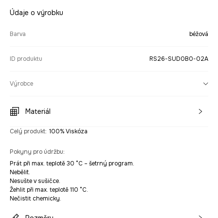
Údaje o výrobku
Barva
béžová
ID produktu
RS26-SUD0B0-02A
Výrobce
Materiál
Celý produkt
:
100% Viskóza
Pokyny pro údržbu
:
Prát při max. teplotě 30 °C – šetrný program.
Nebělit.
Nesušte v sušičce.
Žehlit při max. teplotě 110 °C.
Nečistit chemicky.