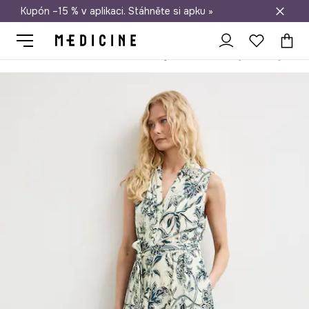
Kupón –15 % v aplikaci. Stáhněte si apku »
Doprava zdarma při nákupu nad 1 200 Kč
Medicine
Ona
Oblečení
Šaty