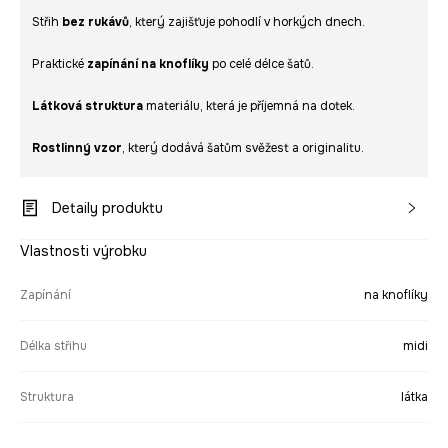
Střih
bez rukávů
, který zajišťuje pohodlí v horkých dnech.
Praktické
zapínání na knoflíky
po celé délce šatů.
Látková struktura
materiálu, která je příjemná na dotek.
Rostlinný vzor
, který dodává šatům svěžest a originalitu.
Detaily produktu
Vlastnosti výrobku
Zapínání
na knoflíky
Délka střihu
midi
Struktura
látka