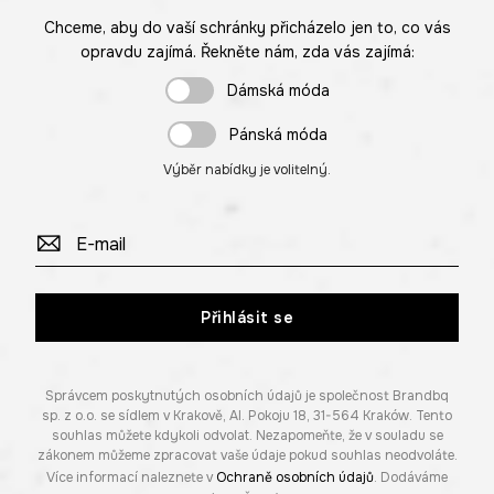
Chceme, aby do vaší schránky přicházelo jen to, co vás
opravdu zajímá. Řekněte nám, zda vás zajímá:
Dámská móda
Pánská móda
Výběr nabídky je volitelný.
Přihlásit se
Správcem poskytnutých osobních údajů je společnost Brandbq
sp. z o.o. se sídlem v Krakově, Al. Pokoju 18, 31-564 Kraków. Tento
souhlas můžete kdykoli odvolat. Nezapomeňte, že v souladu se
zákonem můžeme zpracovat vaše údaje pokud souhlas neodvoláte.
Více informací naleznete v
Ochraně osobních údajů
. Dodáváme