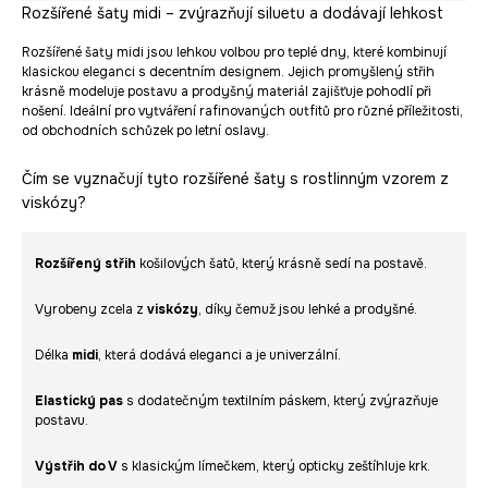
Rozšířené šaty midi – zvýrazňují siluetu a dodávají lehkost
Rozšířené šaty midi jsou lehkou volbou pro teplé dny, které kombinují
klasickou eleganci s decentním designem. Jejich promyšlený střih
krásně modeluje postavu a prodyšný materiál zajišťuje pohodlí při
nošení. Ideální pro vytváření rafinovaných outfitů pro různé příležitosti,
od obchodních schůzek po letní oslavy.
Čím se vyznačují tyto rozšířené šaty s rostlinným vzorem z
viskózy?
Rozšířený střih
košilových šatů, který krásně sedí na postavě.
Vyrobeny zcela z
viskózy
, díky čemuž jsou lehké a prodyšné.
Délka
midi
, která dodává eleganci a je univerzální.
Elastický pas
s dodatečným textilním páskem, který zvýrazňuje
postavu.
Výstřih do V
s klasickým límečkem, který opticky zeštíhluje krk.