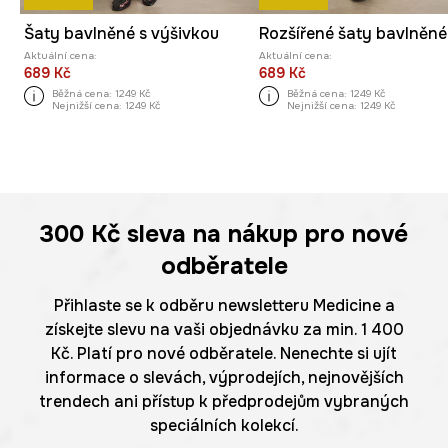
Šaty bavlněné s výšivkou
Aktuální cena:
Aktuální cena:
689 Kč
689 Kč
Běžná cena:
1249 Kč
Běžná cena:
1249 Kč
Nejnižší cena:
1249 Kč
Nejnižší cena:
1249 Kč
300 Kč
sleva na nákup pro nové
odběratele
Přihlaste se k odběru newsletteru Medicine a
získejte slevu na vaši objednávku za min. 1 400
Kč. Platí pro nové odběratele. Nenechte si ujít
informace o slevách, výprodejích, nejnovějších
trendech ani přístup k předprodejům vybraných
speciálních kolekcí.