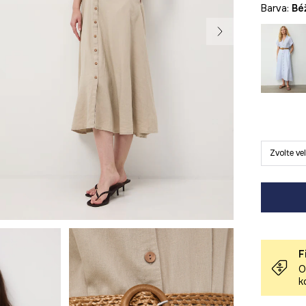
Barva:
b
Zvolte ve
F
O
k