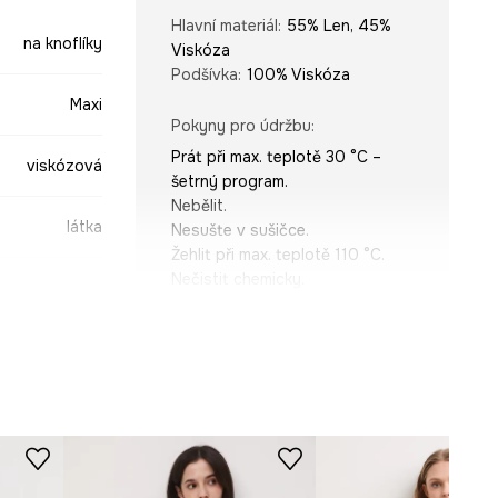
Hlavní materiál
:
55% Len, 45%
na knoflíky
Viskóza
Podšívka
:
100% Viskóza
Maxi
Pokyny pro údržbu
:
Prát při max. teplotě 30 °C –
viskózová
šetrný program.
Nebělit.
látka
Nesušte v sušičce.
Žehlit při max. teplotě 110 °C.
Nečistit chemicky.
STŘIH
béžová
Rukáv
:
krátký
Výstřih
:
Výstřih do V, S
-SUD701-80X
límečkem
Typ rukávu
:
kimono