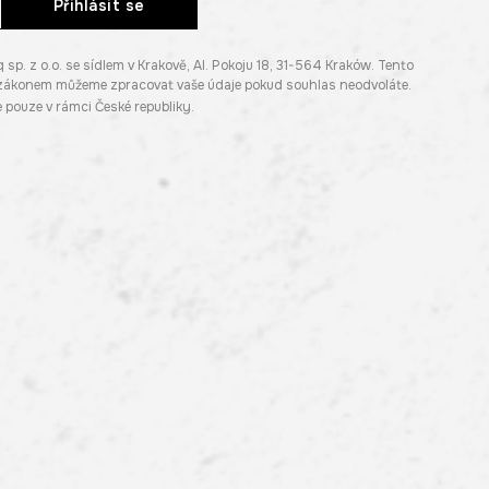
Přihlásit se
. z o.o. se sídlem v Krakově, Al. Pokoju 18, 31-564 Kraków. Tento
e zákonem můžeme zpracovat vaše údaje pokud souhlas neodvoláte.
pouze v rámci České republiky.