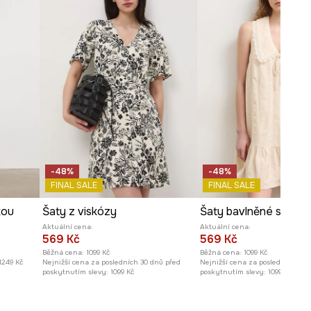
Střih modelu
:
rozšířený
ROZMĚRY
Míry uvedené pro velikost
:
S.
Šířka pasu
:
40 cm
Modelka na fotografii je vysoká
175 cm a má na sebe velikost S
Prohlédněte si rozměry
-48%
-48%
produktu
FINAL SALE
FINAL SALE
kou
Šaty z viskózy
Šaty bavlněné s vol
Aktuální cena:
Aktuální cena:
569 Kč
569 Kč
Běžná cena:
1099 Kč
Běžná cena:
1099 Kč
1249 Kč
Nejnižší cena za posledních 30 dnů před
Nejnižší cena za posledních 30 
poskytnutím slevy:
1099 Kč
poskytnutím slevy:
1099 Kč