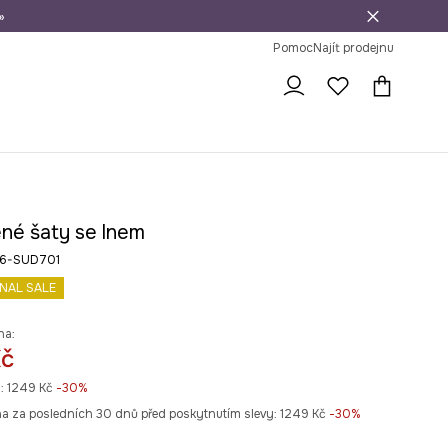
»
dní na vrácení zboží
Pomoc
Najít prodejnu
ené šaty se lnem
26-SUD701
INAL SALE
na:
Kč
:
1249 Kč
-30%
na za posledních 30 dnů před poskytnutím slevy:
1249 Kč
 -30%