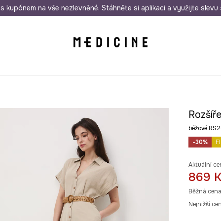
i nákupu nad 1 200 Kč
s kupónem na vše nezlevněné. Stáhněte si aplikaci a využijte slevu 
Odeslání i do 24 hodin
30 
Rozšíř
béžové RS
-30%
F
Aktuální ce
869 
Běžná cena
Nejnižší ce