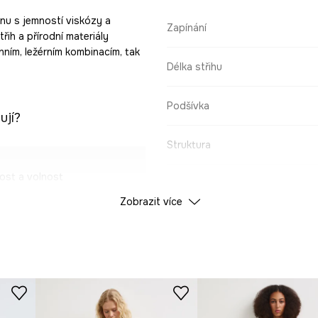
lnu s jemností viskózy a
Zapínání
třih a přírodní materiály
nním, ležérním kombinacím, tak
Délka střihu
Podšívka
ují?
Struktura
ost a volnost
ÚDAJE O VÝROBKU
Zobrazit více
na kůži.
Barva
a estetický dojem
ID produktu
RS26
e volnost pohybu.