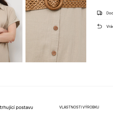
Dod
Vrá
trhující postavu
VLASTNOSTI VÝROBKU