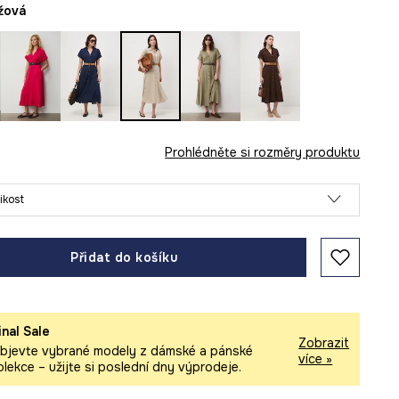
éžová
Prohlédněte si rozměry produktu
likost
Přidat do košíku
inal Sale
Zobrazit
bjevte vybrané modely z dámské a pánské
více »
olekce – užijte si poslední dny výprodeje.