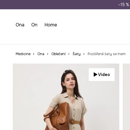
Doprava zdarma př
–15 % 
Ona
On
Home
Medicine
Ona
Oblečení
Šaty
Rozšířené šaty se lnem
Video