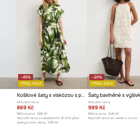
Výrobce
žuje siluetu.
ost.
ohybu a dodávají
oblékání a svlékání.
ní pasu.
-45%
-20%
FINAL SALE
FINAL SALE
á šatům charakter.
Košilové šaty s viskózou s páskem
Šaty bavlněné s výšiv
ůznými doplňky.
Aktuální cena:
Aktuální cena:
869 Kč
989 Kč
Běžná cena:
1599 Kč
Běžná cena:
1249 Kč
tostí.
Nejnižší cena za posledních 30 dnů před
Nejnižší cena od uvedení na trh:
poskytnutím slevy:
1599 Kč