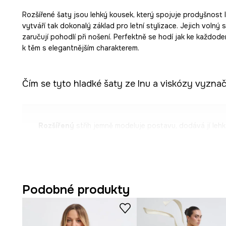
Rozšířené šaty jsou lehký kousek, který spojuje prodyšnost 
vytváří tak dokonalý základ pro letní stylizace. Jejich volný s
zaručují pohodlí při nošení. Perfektně se hodí jak ke každode
k těm s elegantnějším charakterem.
Čím se tyto hladké šaty ze lnu a viskózy vyznač
Rozšířený
střih jemně modeluje postavu, dodává jí lehk
pohybu.
Materiál ze
směsi lnu a viskózy
je prodyšný a příjemný 
Vnitřní
viskózová podšívka
zvyšuje pohodlí při nošení 
Podobné produkty
šatů.
Maxi
délka dodává elegantní vzhled a zároveň umožňuj