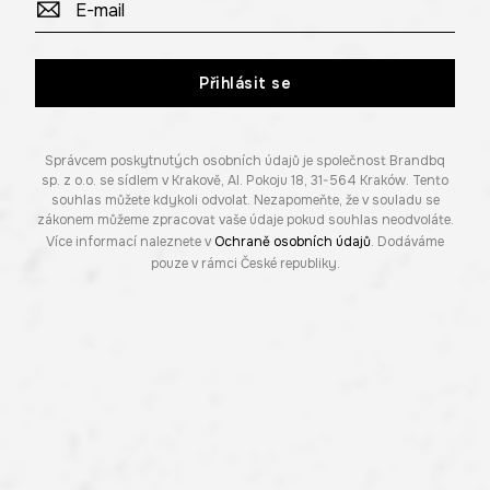
Přihlásit se
Správcem poskytnutých osobních údajů je společnost Brandbq
sp. z o.o. se sídlem v Krakově, Al. Pokoju 18, 31-564 Kraków. Tento
souhlas můžete kdykoli odvolat. Nezapomeňte, že v souladu se
zákonem můžeme zpracovat vaše údaje pokud souhlas neodvoláte.
Více informací naleznete v
Ochraně osobních údajů
. Dodáváme
pouze v rámci České republiky.