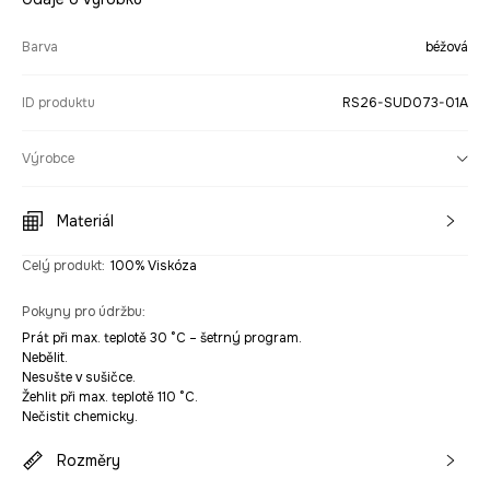
Barva
béžová
ID produktu
RS26-SUD073-01A
Výrobce
Materiál
Celý produkt
:
100% Viskóza
Pokyny pro údržbu
:
Prát při max. teplotě 30 °C – šetrný program.
Nebělit.
Nesušte v sušičce.
Žehlit při max. teplotě 110 °C.
Nečistit chemicky.
Rozměry