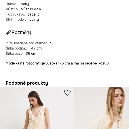
Rukáv
:
krátký
Výstřih
:
Výstřih do V
Typ rukávu
:
padající
Střih modelu
:
volný
Rozměry
Míry uvedené pro velikost
:
S.
Šířka podpaží
:
47 cm
Šířka pasu
:
36 cm
Modelka na fotografii je vysoká 175 cm a má na sebe velikost S
Podobné produkty