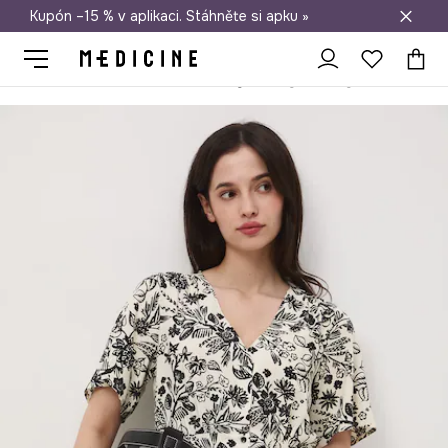
Kupón –15 % v aplikaci. Stáhněte si apku »
Doprava zdarma při nákupu nad 1 200 Kč
Medicine
Ona
Oblečení
Šaty
Šaty z viskózy