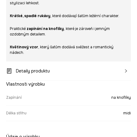
stylizaci lehkost.
Krátké, spadlé rukávy
, které dodávají šatům ležérní charakter.
Praktické
zapínání na knoflíky
, které je zároveň i jemným
ozdobným detailem.
Květinový vzor
, který šatům dodává svěžest a romantický
nádech.
Detaily produktu
Vlastnosti výrobku
Zapínání
na knoflíky
Délka střihu
midi
Údaje o výrobku