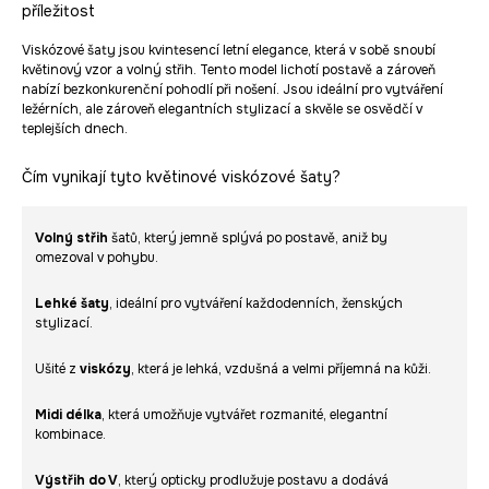
příležitost
Viskózové šaty jsou kvintesencí letní elegance, která v sobě snoubí
květinový vzor a volný střih. Tento model lichotí postavě a zároveň
nabízí bezkonkurenční pohodlí při nošení. Jsou ideální pro vytváření
ležérních, ale zároveň elegantních stylizací a skvěle se osvědčí v
teplejších dnech.
Čím vynikají tyto květinové viskózové šaty?
Volný střih
šatů, který jemně splývá po postavě, aniž by
omezoval v pohybu.
Lehké šaty
, ideální pro vytváření každodenních, ženských
stylizací.
Ušité z
viskózy
, která je lehká, vzdušná a velmi příjemná na kůži.
Midi délka
, která umožňuje vytvářet rozmanité, elegantní
kombinace.
Výstřih do V
, který opticky prodlužuje postavu a dodává