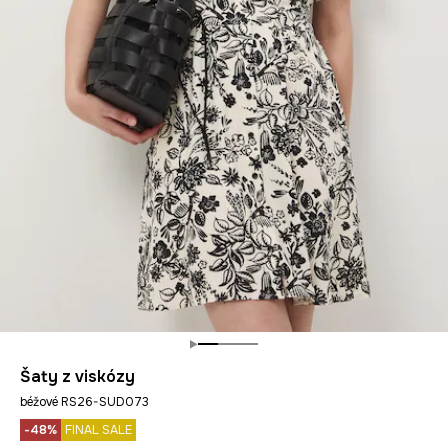
Šaty z viskózy
béžové RS26-SUD073
-48%
FINAL SALE