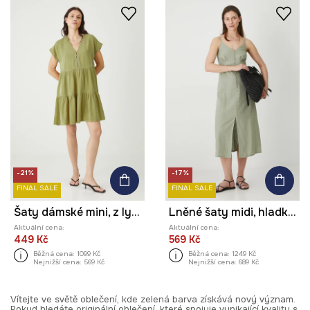
-21%
-17%
FINAL SALE
FINAL SALE
Šaty dámské mini, z lyocellu zelená barva
Lněné šaty midi, hladký povrch zelená barva
Aktuální cena:
Aktuální cena:
449 Kč
569 Kč
Běžná cena:
1099 Kč
Běžná cena:
1249 Kč
Nejnižší cena:
569 Kč
Nejnižší cena:
689 Kč
Vítejte ve světě oblečení, kde zelená barva získává nový význam.
Pokud hledáte originální oblečení, které spojuje vynikající kvalitu s