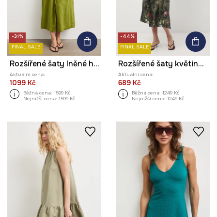
-31%
-44%
FINAL SALE
FINAL SALE
Rozšířené šaty lněné hladké
Rozšířené šaty květinové
Aktuální cena:
Aktuální cena:
1099 Kč
689 Kč
Běžná cena:
1599 Kč
Běžná cena:
1249 Kč
Nejnižší cena:
1599 Kč
Nejnižší cena:
1249 Kč