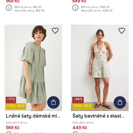
569 Kč
689 Kč
Běžná cena:
869 Kč
Běžná cena:
1099 Kč
Nejnižší cena:
869 Kč
Nejnižší cena:
1099 Kč
-17%
-48%
FINAL SALE
FINAL SALE
Lněné šaty dámské mini, hladký povrch zelená barva
Šaty bavlněné s elastanem
Aktuální cena:
Aktuální cena:
569 Kč
449 Kč