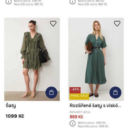
Běžná cena:
1099 Kč
Běžná cena:
869 Kč
Nejnižší cena:
689 Kč
Nejnižší cena:
869 Kč
-45%
FINAL SALE
Šaty
Rozšířené šaty s viskózou
Aktuální cena:
1099 Kč
869 Kč
Běžná cena:
1599 Kč
Nejnižší cena:
1599 Kč