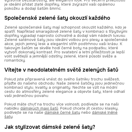
vytvoříte bezstarostný, ale elegantní look. Pro večerní příležitosti
je ideální přidat zlaté doplňky, které zvýrazní vaši opálenou
pokožku a dodají šatům šmrnc.
Společenské zelené šaty okouzlí každého
Zelené společenské šaty mají schopnost okouzlit každého, kdo je
spatří. Například smaragdově zelené šaty v kombinaci s třpytivými
doplňky vypadají naprosto úchvatně a dodají vám nádech luxusu.
Zelené saténové šaty jsou ideální volbou pro plesy a společenské
akce, jejich jemný lesk a elegantní střih podtrhnou vaši krásu. K
takovým šatům se skvěle hodí černé boty na podpatku, které
vytvoří dokonalý kontrast. Pro svatební a letní příležitosti je lepší
volit světlejší a jemnější odstíny zelené, které působí svěže a
romanticky.
Vítejte v neodolatelném světě zelených šatů
Pokud jste připravená vnést do svého šatníku trochu svěžesti,
přijďte do našeho obchodu. Naše zelené šatičky jsou jedinečnou
kombinací stylu, kvality a originality. Nechte se vzít na módní
cestu do atmosféry zelené elegance a objevte šaty, které odhalí
vaši jedinečnou povahu.
Pokud máte chuť na trochu více volnosti, podívejte se na naši
nabídku
dámských maxi šatů
. Pokud chcete jít cestou klasiky,
podívejte se na naše
dámské černé šaty
nebo
dámské lněné
šaty
.
Jak stylizovat dámské zelené šaty?