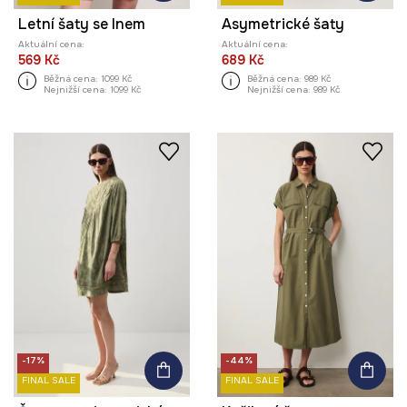
Letní šaty se lnem
Asymetrické šaty
Aktuální cena:
Aktuální cena:
569 Kč
689 Kč
Běžná cena:
1099 Kč
Běžná cena:
989 Kč
Nejnižší cena:
1099 Kč
Nejnižší cena:
989 Kč
-17%
-44%
FINAL SALE
FINAL SALE