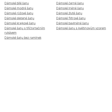
Dámské bílé šaty
Dámské černé šaty
Dámské modré šaty
Dámské lněné šaty
Dámské růžové šaty
Dámské žluté šaty
Dámské pletené šaty
Dámské flitrové šaty
Dámské krajkové šaty
Dámské bavlněné šaty
Dámské šaty s tříčtvrtečním
Dámské šaty s květinovým vzorem
rukávem
Dámské šaty bez ramínek