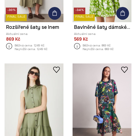
-30%
-34%
FINAL SALE
FINAL SALE
Rozšířené šaty se lnem
Bavlněné šaty dámské mini, se vzorem zelená barva
Aktuální cena:
Aktuální cena:
869 Kč
569 Kč
Běžná cena:
1249 Kč
Běžná cena:
869 Kč
Nejnižší cena:
1249 Kč
Nejnižší cena:
869 Kč