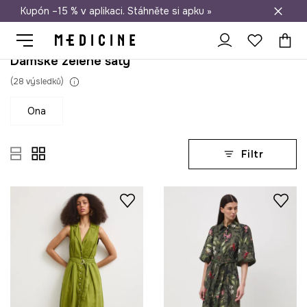
Kupón –15 % v aplikaci. Stáhněte si apku »
Doprava zdarma při nákupu nad 1 200 Kč
Dámské zelené šaty
(
28
výsledků
)
ona
Filtr