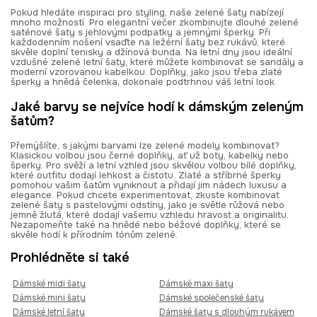
Pokud hledáte inspiraci pro styling, naše zelené šaty nabízejí
mnoho možností. Pro elegantní večer zkombinujte dlouhé zelené
saténové šaty s jehlovými podpatky a jemnými šperky. Při
každodenním nošení vsaďte na ležérní šaty bez rukávů, které
skvěle doplní tenisky a džínová bunda. Na letní dny jsou ideální
vzdušné zelené letní šaty, které můžete kombinovat se sandály a
moderní vzorovanou kabelkou. Doplňky, jako jsou třeba zlaté
šperky a hnědá čelenka, dokonale podtrhnou váš letní look.
Jaké barvy se nejvíce hodí k dámským zeleným
šatům?
Přemýšlíte, s jakými barvami lze zelené modely kombinovat?
Klasickou volbou jsou černé doplňky, ať už boty, kabelky nebo
šperky. Pro svěží a letní vzhled jsou skvělou volbou bílé doplňky,
které outfitu dodají lehkost a čistotu. Zlaté a stříbrné šperky
pomohou vašim šatům vyniknout a přidají jim nádech luxusu a
elegance. Pokud chcete experimentovat, zkuste kombinovat
zelené šaty s pastelovými odstíny, jako je světle růžová nebo
jemně žlutá, které dodají vašemu vzhledu hravost a originalitu.
Nezapomeňte také na hnědé nebo béžové doplňky, které se
skvěle hodí k přírodním tónům zelené.
Prohlédněte si také
Dámské midi šaty
Dámské maxi šaty
Dámské mini šaty
Dámské společenské šaty
Dámské letní šaty
Dámské šaty s dlouhým rukávem