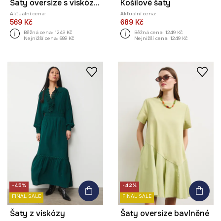
Šaty oversize s viskózou s krajkovými vsadkami
Košilové šaty
Aktuální cena:
Aktuální cena:
569 Kč
689 Kč
Běžná cena:
1249 Kč
Běžná cena:
1249 Kč
Nejnižší cena:
689 Kč
Nejnižší cena:
1249 Kč
-45%
-42%
FINAL SALE
FINAL SALE
Šaty z viskózy
Šaty oversize bavlněné