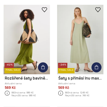
-42%
-24%
FINAL SALE
FINAL SALE
Rozšířené šaty bavlněné s elastanem hladké
Šaty s příměsí lnu maxi, hladký povrch zelená barva
Aktuální cena:
Aktuální cena:
569 Kč
569 Kč
Běžná cena:
989 Kč
Běžná cena:
1249 Kč
Nejnižší cena:
989 Kč
Nejnižší cena:
749 Kč