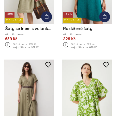
-30%
-47%
FINAL SALE
FINAL SALE
Šaty se lnem s volánkem
Rozšířené šaty
Aktuální cena:
Aktuální cena:
689 Kč
329 Kč
Běžná cena:
989 Kč
Běžná cena:
629 Kč
Nejnižší cena:
989 Kč
Nejnižší cena:
629 Kč