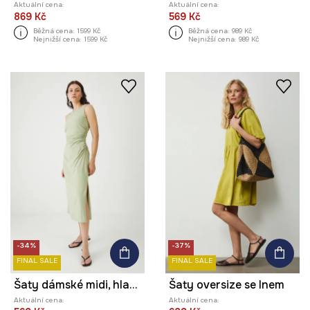
Aktuální cena:
Aktuální cena:
869 Kč
569 Kč
Běžná cena:
1599 Kč
Běžná cena:
989 Kč
Nejnižší cena:
1599 Kč
Nejnižší cena:
989 Kč
-34%
-37%
FINAL SALE
FINAL SALE
Šaty dámské midi, hladký povrch zelená barva
Šaty oversize se lnem
Aktuální cena:
Aktuální cena: