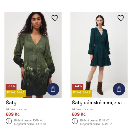
-37%
-44%
FINAL SALE
FINAL SALE
Šaty
Šaty dámské mini, z viskózy, se vzorem
Aktuální cena:
Aktuální cena:
689 Kč
689 Kč
Běžná cena:
1099 Kč
Běžná cena:
1249 Kč
Nejnižší cena:
1099 Kč
Nejnižší cena:
1249 Kč