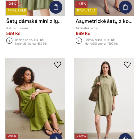
-34%
-45%
FINAL SALE
FINAL SALE
Šaty dámské mini z lyocellu
Asymetrické šaty z kolekce Kit Mizeres x Medicine
Aktuální cena:
Aktuální cena:
569 Kč
869 Kč
Běžná cena:
869 Kč
Běžná cena:
1599 Kč
Nejnižší cena:
869 Kč
Nejnižší cena:
1599 Kč
-20%
-42%