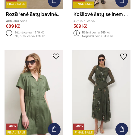
FINAL SALE
FINAL SALE
Rozšířené šaty bavlněné s výšivkou
Košilové šaty se lnem hladké
Aktuální cena:
Aktuální cena:
689 Kč
569 Kč
Běžná cena:
1249 Kč
Běžná cena:
989 Kč
Nejnižší cena:
869 Kč
Nejnižší cena:
989 Kč
-48%
-30%
FINAL SALE
FINAL SALE