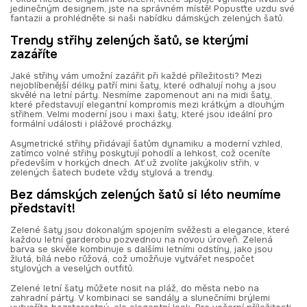
jedinečným designem, jste na správném místě! Popusťte uzdu své
fantazii a prohlédněte si naši nabídku dámských zelených šatů.
Trendy střihy zelených šatů, se kterými
zazáříte
Jaké střihy vám umožní zazářit při každé příležitosti? Mezi
nejoblíbenější délky patří mini šaty, které odhalují nohy a jsou
skvělé na letní párty. Nesmíme zapomenout ani na midi šaty,
které představují elegantní kompromis mezi krátkým a dlouhým
střihem. Velmi moderní jsou i maxi šaty, které jsou ideální pro
formální události i plážové procházky.
Asymetrické střihy přidávají šatům dynamiku a moderní vzhled,
zatímco volné střihy poskytují pohodlí a lehkost, což oceníte
především v horkých dnech. Ať už zvolíte jakýkoliv střih, v
zelených šatech budete vždy stylová a trendy.
Bez dámských zelených šatů si léto neumíme
představit!
Zelené šaty jsou dokonalým spojením svěžesti a elegance, které
každou letní garderobu pozvednou na novou úroveň. Zelená
barva se skvěle kombinuje s dalšími letními odstíny, jako jsou
žlutá, bílá nebo růžová, což umožňuje vytvářet nespočet
stylových a veselých outfitů.
Zelené letní šaty můžete nosit na pláž, do města nebo na
zahradní párty. V kombinaci se sandály a slunečními brýlemi