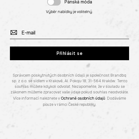
Pánská móda
Výběr nabídky je volitelný.
Přihlásit se
Správcem poskytnutých osobních údajů je společnost Brandbq
sp. z o.o. se sídlem v Krakově, Al. Pokoju 18, 31-564 Kraków. Tento
souhlas můžete kdykoli odvolat. Nezapomeňte, že v souladu se
zákonem můžeme zpracovat vaše údaje pokud souhlas neodvoláte.
Více informací naleznete v
Ochraně osobních údajů
. Dodáváme
pouze v rámci České republiky.