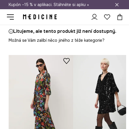
Kupón –15 % v aplikaci. Stáhněte si apku »
Doprava zdarma při nákupu nad 1 200 Kč
Litujeme, ale tento produkt již není dostupný.
Možná se Vám zalíbí něco jiného z téže kategorie?