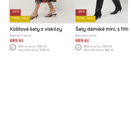
-37%
-20%
FINAL SALE
FINAL SALE
Košilové šaty z viskózy
Šaty dámské mini, s flitr
Aktuální cena:
Aktuální cena:
689 Kč
689 Kč
Běžná cena:
1099 Kč
Běžná cena:
1599 Kč
Nejnižší cena:
1099 Kč
Nejnižší cena:
869 Kč