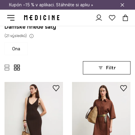
Kupón –15 % v aplikaci. Stáhněte si apku »
Doprava zdarma při nákupu nad 1 200 Kč
Dámské hnědé šaty
(
21
výsledků
)
ona
Filtr