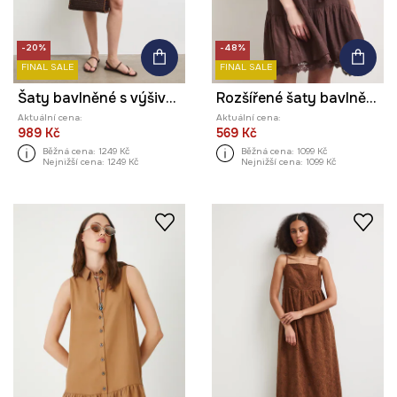
-20%
-48%
FINAL SALE
FINAL SALE
Šaty bavlněné s výšivkou
Rozšířené šaty bavlněné hladké
Aktuální cena:
Aktuální cena:
989 Kč
569 Kč
Běžná cena:
1249 Kč
Běžná cena:
1099 Kč
Nejnižší cena:
1249 Kč
Nejnižší cena:
1099 Kč