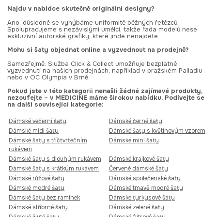
Najdu v nabídce skutečně originální designy?
Ano, důsledně se vyhýbáme uniformitě běžných řetězců.
Spolupracujeme s nezávislými umělci, takže řada modelů nese
exkluzivní autorské grafiky, které jinde nenajdete.
Mohu si šaty objednat online a vyzvednout na prodejně?
Samozřejmě. Služba Click & Collect umožňuje bezplatné
vyzvednutí na našich prodejnách, například v pražském Palladiu
nebo v OC Olympia v Brně.
Pokud jste v této kategorii nenašli žádné zajímavé produkty,
nezoufejte – v MEDICINE máme širokou nabídku. Podívejte se
na další související kategorie:
Dámské večerní šaty
Dámské černé šaty
Dámské midi šaty
Dámské šaty s květinovým vzorem
Dámské šaty s tříčtvrtečním
Dámské mini šaty
rukávem
Dámské šaty s dlouhým rukávem
Dámské krajkové šaty
Dámské šaty s krátkým rukávem
Červené dámské šaty
Dámské růžové šaty
Dámské společenské šaty
Dámské modré šaty
Dámské tmavě modré šaty
Dámské šaty bez ramínek
Dámské tyrkysové šaty
Dámské stříbrné šaty
Dámské zelené šaty
Dámské žluté šaty
Dámské flitrové šaty