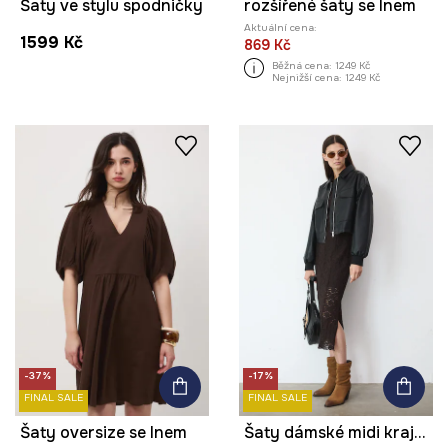
Šaty ve stylu spodničky
rozšířené šaty se lnem
Aktuální cena:
1599 Kč
869 Kč
Běžná cena:
1249 Kč
Nejnižší cena:
1249 Kč
-37%
-17%
FINAL SALE
FINAL SALE
Šaty oversize se lnem
Šaty dámské midi krajkové