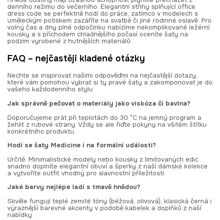
denního režimu do večerního. Elegantní střihy splňující office
dress code se perfektně hodí do práce, zatímco v modelech s
uměleckým potiskem zazáříte na svatbě či jiné rodinné oslavě. Pro
volný čas a dny plné odpočinku nabízíme nekomplikované ležérní
kousky a s příchodem chladnějšího počasí oceníte šaty na
podzim vyrobené z hutnějších materiálů.
FAQ – nejčastěji kladené otázky
Nechte se inspirovat našimi odpověďmi na nejčastější dotazy,
které vám pomohou vybrat si ty pravé šaty a zakomponovat je do
vašeho každodenního stylu.
Jak správně pečovat o materiály jako viskóza či bavlna?
Doporučujeme prát při teplotách do 30 °C na jemný program a
žehlit z rubové strany. Vždy se ale řiďte pokyny na všitém štítku
konkrétního produktu.
Hodí se šaty Medicine i na formální události?
Určitě. Minimalistické modely nebo kousky z limitovaných edic
snadno doplníte elegantní obuví a šperky z naší dámské kolekce
a vytvoříte outfit vhodný pro slavnostní příležitosti.
Jaké barvy nejlépe ladí s tmavě hnědou?
Skvěle fungují teplé zemité tóny (béžová, olivová), klasická černá i
výraznější barevné akcenty v podobě kabelek a doplňků z naší
nabídky.