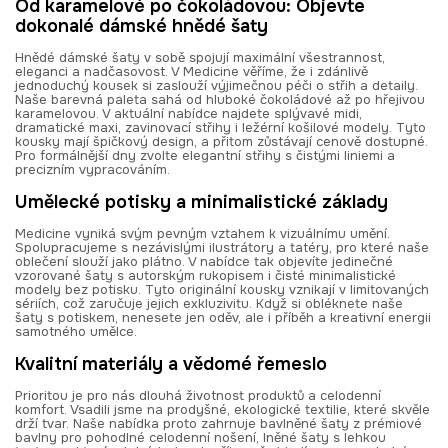
Od karamelové po čokoládovou: Objevte
dokonalé dámské hnědé šaty
Hnědé dámské šaty v sobě spojují maximální všestrannost,
eleganci a nadčasovost. V Medicine věříme, že i zdánlivě
jednoduchý kousek si zaslouží výjimečnou péči o střih a detaily.
Naše barevná paleta sahá od hluboké čokoládové až po hřejivou
karamelovou. V aktuální nabídce najdete splývavé midi,
dramatické maxi, zavinovací střihy i ležérní košilové modely. Tyto
kousky mají špičkový design, a přitom zůstávají cenově dostupné.
Pro formálnější dny zvolte elegantní střihy s čistými liniemi a
precizním vypracováním.
Umělecké potisky a minimalistické základy
Medicine vyniká svým pevným vztahem k vizuálnímu umění.
Spolupracujeme s nezávislými ilustrátory a tatéry, pro které naše
oblečení slouží jako plátno. V nabídce tak objevíte jedinečné
vzorované šaty s autorským rukopisem i čisté minimalistické
modely bez potisku. Tyto originální kousky vznikají v limitovaných
sériích, což zaručuje jejich exkluzivitu. Když si obléknete naše
šaty s potiskem, nenesete jen oděv, ale i příběh a kreativní energii
samotného umělce.
Kvalitní materiály a vědomé řemeslo
Prioritou je pro nás dlouhá životnost produktů a celodenní
komfort. Vsadili jsme na prodyšné, ekologické textilie, které skvěle
drží tvar. Naše nabídka proto zahrnuje bavlněné šaty z prémiové
bavlny pro pohodlné celodenní nošení, lněné šaty s lehkou