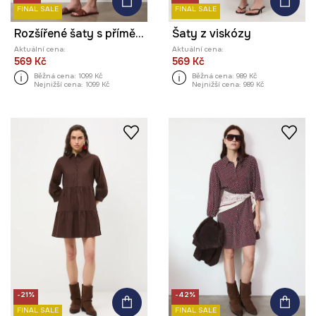
FINAL SALE
FINAL SALE
Rozšířené šaty s příměsí lnu
Šaty z viskózy
Aktuální cena:
Aktuální cena:
569 Kč
569 Kč
Běžná cena:
1099 Kč
Běžná cena:
989 Kč
Nejnižší cena:
1099 Kč
Nejnižší cena:
989 Kč
-21%
-42%
FINAL SALE
FINAL SALE