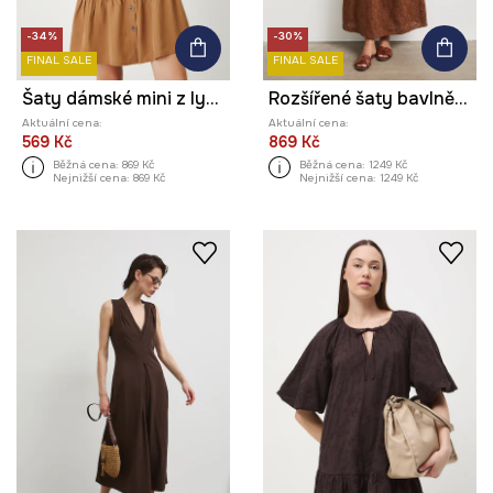
-34%
-30%
FINAL SALE
FINAL SALE
Šaty dámské mini z lyocellu
Rozšířené šaty bavlněné s výšivkou
Aktuální cena:
Aktuální cena:
569 Kč
869 Kč
Běžná cena:
869 Kč
Běžná cena:
1249 Kč
Nejnižší cena:
869 Kč
Nejnižší cena:
1249 Kč