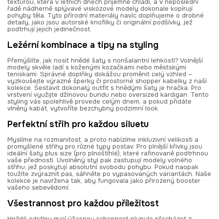
texturou, která v letních dnech příjemně chladí, a v neposlední
řadě nádherně splývavé viskózové modely dokonale kopírují
pohyby těla. Tyto přírodní materiály navíc doplňujeme o drobné
detaily, jako jsou autorské knoflíky či originální podšívky, jež
podtrhují jejich jedinečnost.
Ležérní kombinace a tipy na styling
Přemýšlíte, jak nosit hnědé šaty s nonšalantní lehkostí? Volnější
modely skvěle ladí s koženými kozačkami nebo městskými
teniskami. Správné doplňky dokážou proměnit celý vzhled –
vyzkoušejte výrazné šperky či prostorné shopper kabelky z naší
kolekce. Sestavit dokonalý outfit s hnědými šaty je hračka. Pro
vrstvení využijte džínovou bundu nebo oversized kardigan. Tento
styling vás spolehlivě provede celým dnem, a pokud přidáte
vlněný kabát, vytvoříte bezchybný podzimní look.
Perfektní střih pro každou siluetu
Myslíme na rozmanitost, a proto nabízíme inkluzivní velikosti a
promyšlené střihy pro různé typy postav. Pro plnější křivky jsou
ideální šaty plus size (pro plnoštíhlé), které rafinovaně podtrhnou
vaše přednosti. Uvolněný styl pak zastupují modely volného
střihu, jež poskytují absolutní svobodu pohybu. Pokud naopak
toužíte zvýraznit pas, sáhněte po vypasovaných variantách. Naše
kolekce je navržena tak, aby fungovala jako přirozený booster
vašeho sebevědomí.
Všestrannost pro každou příležitost
Hnědé odstíny mají úžasnou schopnost plynule přecházet z