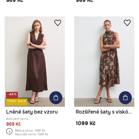
869 Kč
989 Kč
-45%
FINAL SALE
Lněné šaty bez vzoru
Rozšířené šaty s viskózou s rostlinným vzorem
Aktuální cena:
1099 Kč
869 Kč
Běžná cena:
1599 Kč
Nejnižší cena:
1599 Kč