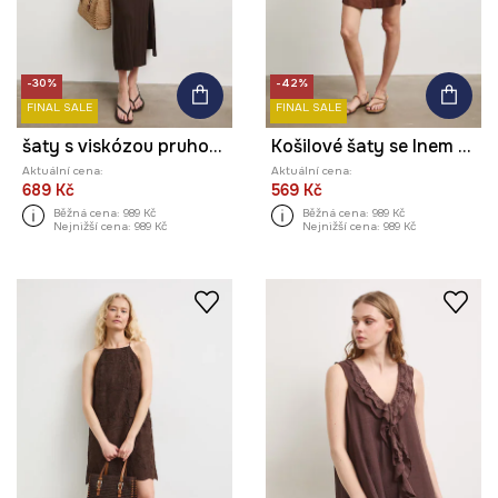
-30%
-42%
FINAL SALE
FINAL SALE
šaty s viskózou pruhované
Košilové šaty se lnem hladké
Aktuální cena:
Aktuální cena:
689 Kč
569 Kč
Běžná cena:
989 Kč
Běžná cena:
989 Kč
Nejnižší cena:
989 Kč
Nejnižší cena:
989 Kč