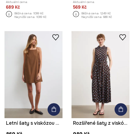
Aktuální cena:
Aktuální cena:
689 Kč
569 Kč
Běžná cena:
1099 Kč
Běžná cena:
1249 Kč
Nejnižší cena:
1099 Kč
Nejnižší cena:
689 Kč
Letní šaty s viskózou Mini hladké
Rozšířené šaty z viskózy puntíkované