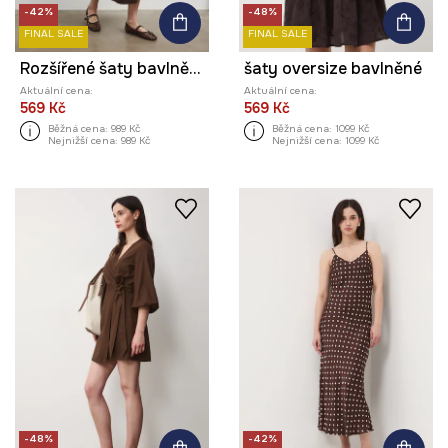
-42%
-48%
FINAL SALE
FINAL SALE
Rozšířené šaty bavlněné s elastanem hladké
šaty oversize bavlněné
Aktuální cena:
Aktuální cena:
569 Kč
569 Kč
Běžná cena:
989 Kč
Běžná cena:
1099 Kč
Nejnižší cena:
989 Kč
Nejnižší cena:
1099 Kč
-48%
-42%