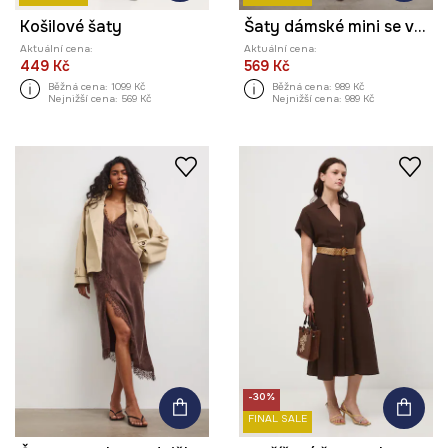
Košilové šaty
Šaty dámské mini se vzorem a páskem
Aktuální cena:
Aktuální cena:
449 Kč
569 Kč
Běžná cena:
1099 Kč
Běžná cena:
989 Kč
Nejnižší cena:
569 Kč
Nejnižší cena:
989 Kč
-30%
FINAL SALE