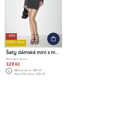
-26%
FINAL SALE
Šaty dámské mini s metalickou nití
Aktuální cena:
329 Kč
Běžná cena:
989 Kč
Nejnižší cena:
449 Kč