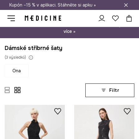
Kupón –15 % v aplikaci. Stáhněte si apku »
Doprava zdarma při nákupu nad 1 200 Kč
Psst… máme pro Vás kupón –15 % na nezlevněné produkty. Zjistěte
více »
Dámské stříbrné šaty
(
3
výsledků
)
ona
Filtr