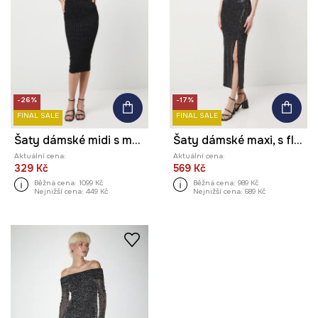
-26%
-17%
FINAL SALE
FINAL SALE
Šaty dámské midi s metalickou nití
Šaty dámské maxi, s flitry
Aktuální cena:
Aktuální cena:
329 Kč
569 Kč
Běžná cena:
1099 Kč
Běžná cena:
989 Kč
Nejnižší cena:
449 Kč
Nejnižší cena:
689 Kč