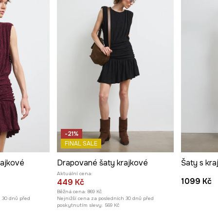
-21%
FINAL SALE
rajkové
Drapované šaty krajkové
Šaty s kra
Aktuální cena:
1099 Kč
449 Kč
Běžná cena:
869 Kč
h 30 dnů před
Nejnižší cena za posledních 30 dnů před
poskytnutím slevy:
569 Kč