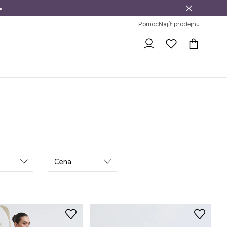
»
dní na vrácení zboží
Pomoc
Najít prodejnu
Cena