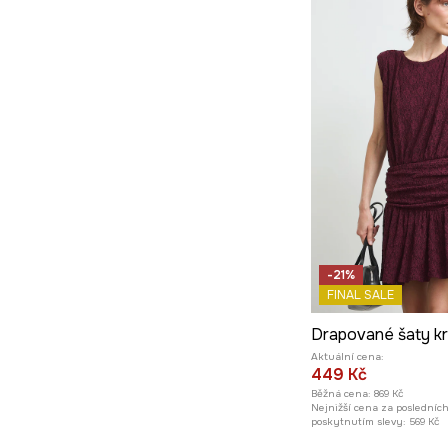
-21%
FINAL SALE
Drapované šaty k
Aktuální cena:
449 Kč
Běžná cena:
869 Kč
Nejnižší cena za posledníc
poskytnutím slevy:
569 Kč