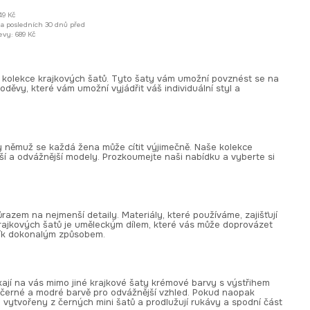
49 Kč
za posledních 30 dnů před
evy:
689 Kč
ní kolekce krajkových šatů. Tyto šaty vám umožní povznést se na
oděvy, které vám umožní vyjádřit váš individuální styl a
y němuž se každá žena může cítit výjimečně. Naše kolekce
jší a odvážnější modely. Prozkoumejte naši nabídku a vyberte si
důrazem na nejmenší detaily. Materiály, které používáme, zajišťují
krajkových šatů je uměleckým dílem, které vás může doprovázet
tník dokonalým způsobem.
ají na vás mimo jiné krajkové šaty krémové barvy s výstřihem
v černé a modré barvě pro odvážnější vzhled. Pokud naopak
 vytvořeny z černých mini šatů a prodlužují rukávy a spodní část