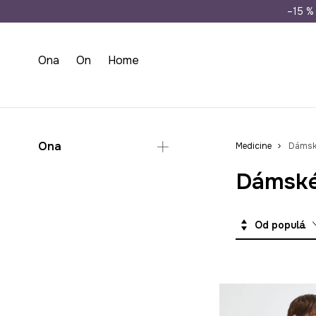
Doprava zdarma př
–15 % 
Ona
On
Home
Ona
Medicine
Dámské
Dámské
Oblečení
Šaty
Soupravy
Od populárních
Šaty na svatbu