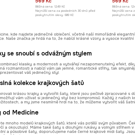
569 Kč
569 Kč
Běžná cena:
1249 Kč
Běžná cena:
12
Nejnižší cena za posledních 30 dnů před
Nejnižší cena 
poskytnutím slevy:
689 Kč
poskytnutím sl
dicine, kde najdete jedinečné oblečení, včetně naší mimořádně elegant
e. Naše značka je hrdá na to, že nabízí krásné vzory a vysoce kvalitní 
ky se snoubí s odvážným stylem
kombinací klasiky a modernosti a vytvářejí nezapomenutelný efekt, dík
lná rozmanitosti a nabízí vám jak jemné, romantické střihy, tak smyslně
prezentovat váš jedinečný styl.
slná kolekce krajkových šatů
irovali krásou krajky a vytvořili šaty, které jsou pečlivě zpracované s 
možňují vám užívat si jedinečný styl bez kompromisů. Každý z našich 
íležitostech, a my jsme nesmírně hrdí na to, že můžeme vytvořit váš ša
y od Medicine
ete mnoho modelů krajkových šatů, které vás potěší svým půvabem. Ček
ívčí a okouzlující. Máme také šaty s dlouhými rukávy a volným střihem 
tní a působivé šaty, doporučujeme naše černé krajkové midi šaty. Jsou