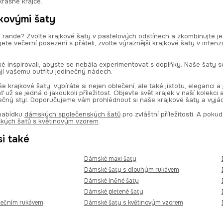
krásné krajce.
jkovými šaty
 rande? Zvolte krajkové šaty v pastelových odstínech a zkombinujte j
te večerní posezení s přáteli, zvolte výraznější krajkové šaty v inten
é inspirovali, abyste se nebála experimentovat s doplňky. Naše šaty s
jí vašemu outfitu jedinečný nádech.
e krajkové šaty, vybíráte si nejen oblečení, ale také jistotu, eleganci 
ť už se jedná o jakoukoli příležitost. Objevte svět krajek v naší kolekc
ečný styl. Doporučujeme vám prohlédnout si naše krajkové šaty a vyjád
 nabídku
dámských společenských šatů
pro zvláštní příležitosti. A pok
kých šatů s květinovým vzorem
.
i také
Dámské maxi šaty
Dámské šaty s dlouhým rukávem
Dámské lněné šaty
Dámské pletené šaty
rtečním rukávem
Dámské šaty s květinovým vzorem