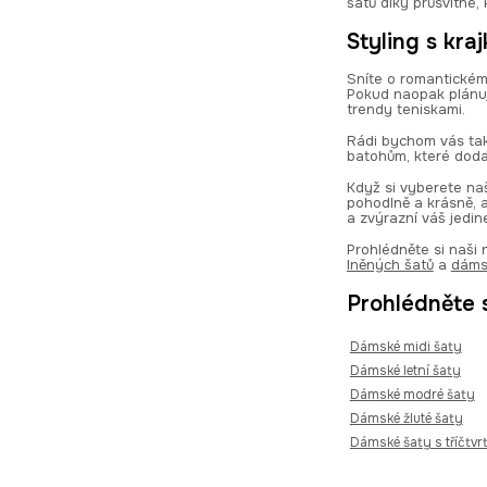
šatů díky průsvitné, 
Styling s kra
Sníte o romantickém
Pokud naopak plánuje
trendy teniskami.
Rádi bychom vás tak
batohům, které doda
Když si vyberete naš
pohodlně a krásně, a
a zvýrazní váš jedin
Prohlédněte si naši
lněných šatů
a
dáms
Prohlédněte s
Dámské midi šaty
Dámské letní šaty
Dámské modré šaty
Dámské žluté šaty
Dámské šaty s tříčtv