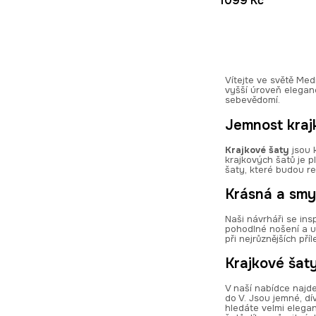
1099 Kč
Vítejte ve světě Me
vyšší úroveň eleganc
sebevědomí.
Jemnost kraj
Krajkové šaty
jsou 
krajkových šatů je p
šaty, které budou re
Krásná a smy
Naši návrháři se insp
pohodlné nošení a u
při nejrůznějších př
Krajkové šat
V naší nabídce najd
do V. Jsou jemné, d
hledáte velmi elegan