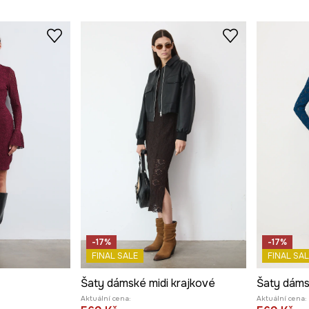
-17%
-17%
FINAL SALE
FINAL SAL
Šaty dámské midi krajkové
Šaty dáms
Aktuální cena:
Aktuální cena: