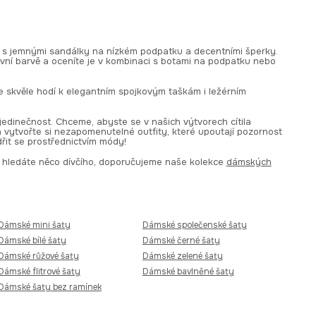
e s jemnými sandálky na nízkém podpatku a decentními šperky.
zivní barvě a oceníte je v kombinaci s botami na podpatku nebo
e skvěle hodí k elegantním spojkovým taškám i ležérním
a jedinečnost. Chceme, abyste se v našich výtvorech cítila
i a vytvořte si nezapomenutelné outfity, které upoutají pozornost
řit se prostřednictvím módy!
ud hledáte něco dívčího, doporučujeme naše kolekce
dámských
Dámské mini šaty
Dámské společenské šaty
Dámské bílé šaty
Dámské černé šaty
Dámské růžové šaty
Dámské zelené šaty
Dámské flitrové šaty
Dámské bavlněné šaty
Dámské šaty bez ramínek