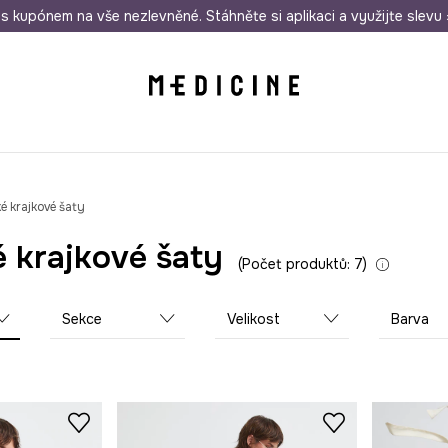
i nákupu nad 1 200 Kč
s kupónem na vše nezlevněné. Stáhněte si aplikaci a využijte slevu 
Odeslání i do 24 hodin
30 
 krajkové šaty
 krajkové šaty
Počet produktů: 7
Sekce
Velikost
Barva