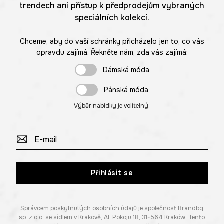
trendech ani přístup k předprodejům vybraných
speciálních kolekcí.
Chceme, aby do vaší schránky přicházelo jen to, co vás
opravdu zajímá. Řekněte nám, zda vás zajímá:
Dámská móda
Pánská móda
Výběr nabídky je volitelný.
Přihlásit se
Správcem poskytnutých osobních údajů je společnost Brandbq
sp. z o.o. se sídlem v Krakově, Al. Pokoju 18, 31-564 Kraków. Tento