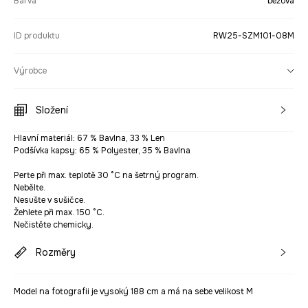
Barva
béžová
ID produktu
RW25-SZM101-08M
Výrobce
Složení
Hlavní materiál: 67 % Bavlna, 33 % Len
Podšívka kapsy: 65 % Polyester, 35 % Bavlna
Perte při max. teplotě 30 °C na šetrný program.
Nebělte.
Nesušte v sušičce.
Žehlete při max. 150 °C.
Nečistěte chemicky.
Rozměry
Model na fotografii je vysoký 188 cm a má na sebe velikost M