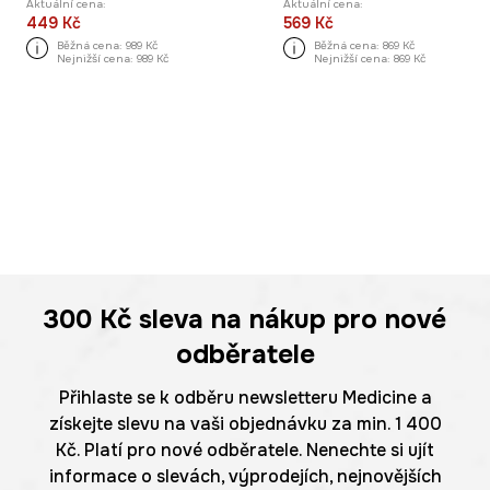
Aktuální cena:
Aktuální cena:
449 Kč
569 Kč
Běžná cena:
989 Kč
Běžná cena:
869 Kč
Nejnižší cena:
989 Kč
Nejnižší cena:
869 Kč
300 Kč
sleva na nákup pro nové
odběratele
Přihlaste se k odběru newsletteru Medicine a
získejte slevu na vaši objednávku za min. 1 400
Kč. Platí pro nové odběratele. Nenechte si ujít
informace o slevách, výprodejích, nejnovějších