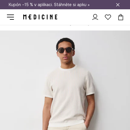
Kupón –15 % v aplikaci. Stáhněte si apku »
Doprava zdarma při nákupu nad 1 200 Kč
Medicine
On
Oblečení
Šortky