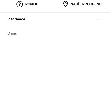
POMOC
NAJÍT PRODEJNU
Informace
O nás
Mobilní aplikace
Podmínky pro prezentaci zboží
Blog
Kontakt
Bezpečnost
Cooperation
Nahlašování porušení (whistleblowing)
Kariéra