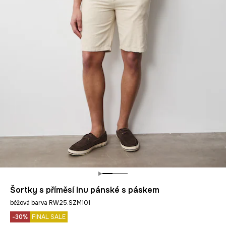
Šortky s příměsí lnu pánské s páskem
béžová barva RW25.SZM101
-30%
FINAL SALE