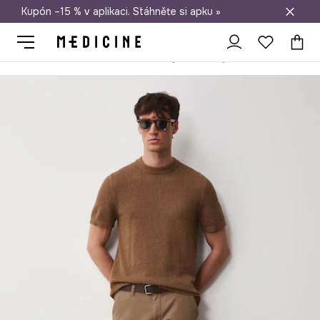
Kupón –15 % v aplikaci. Stáhněte si apku »
Doprava zdarma při nákupu nad 1 200 Kč
Medicine
On
Oblečení
Šortky