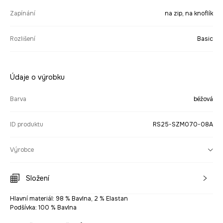
Zapínání
na zip, na knoflík
Rozlišení
Basic
Údaje o výrobku
Barva
béžová
ID produktu
RS25-SZM070-08A
Výrobce
Složení
Hlavní materiál: 98 % Bavlna, 2 % Elastan
Podšívka: 100 % Bavlna