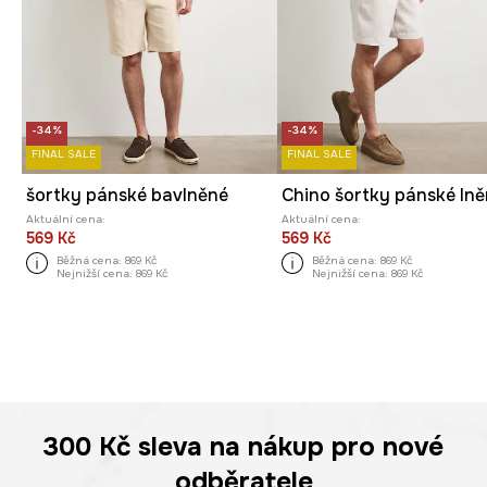
-34%
-34%
FINAL SALE
FINAL SALE
šortky pánské bavlněné
Aktuální cena:
Aktuální cena:
569 Kč
569 Kč
Běžná cena:
869 Kč
Běžná cena:
869 Kč
Nejnižší cena:
869 Kč
Nejnižší cena:
869 Kč
300 Kč
sleva na nákup pro nové
odběratele