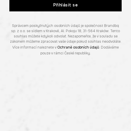
Přihlásit se
Správcem poskytnutých osobních údajů je společnost Brandbq
sp. z o.o. se sídlem v Krakově, Al. Pokoju 18, 31-564 Kraków. Tento
souhlas můžete kdykoli odvolat. Nezapomeňte, že v souladu se
zákonem můžeme zpracovat vaše údaje pokud souhlas neodvoláte.
Více informací naleznete v
Ochraně osobních údajů
. Dodáváme
pouze v rámci České republiky.