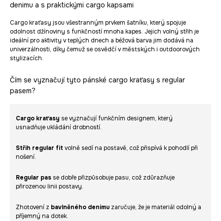
denimu a s praktickými cargo kapsami
Cargo kraťasy jsou všestranným prvkem šatníku, který spojuje
odolnost džínoviny s funkčností mnoha kapes. Jejich volný střih je
ideální pro aktivity v teplých dnech a béžová barva jim dodává na
univerzálnosti, díky čemuž se osvědčí v městských i outdoorových
stylizacích.
Čím se vyznačují tyto pánské cargo kraťasy s regular
pasem?
Cargo kraťasy
se vyznačují funkčním designem, který
usnadňuje ukládání drobností.
Střih regular fit
volně sedí na postavě, což přispívá k pohodlí při
nošení.
Regular pas
se dobře přizpůsobuje pasu, což zdůrazňuje
přirozenou linii postavy.
Zhotovení z
bavlněného denimu
zaručuje, že je materiál odolný a
příjemný na dotek.