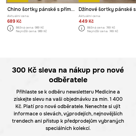
Chino šortky pánské s příměsí lnu regular waist
Aktuální cena:
Aktuální cena:
689 Kč
449 Kč
Běžná cena:
989 Kč
Běžná cena:
749 Kč
Nejnižší cena:
989 Kč
Nejnižší cena:
749 Kč
300 Kč
sleva na nákup pro nové
odběratele
Přihlaste se k odběru newsletteru Medicine a
získejte slevu na vaši objednávku za min. 1 400
Kč. Platí pro nové odběratele. Nenechte si ujít
informace o slevách, výprodejích, nejnovějších
trendech ani přístup k předprodejům vybraných
speciálních kolekcí.