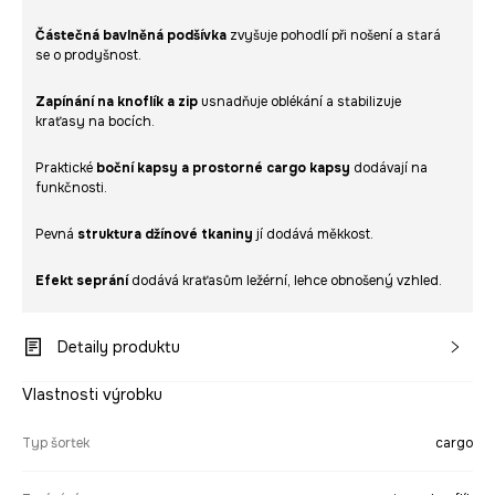
Částečná bavlněná podšívka
zvyšuje pohodlí při nošení a stará
se o prodyšnost.
Zapínání na knoflík a zip
usnadňuje oblékání a stabilizuje
kraťasy na bocích.
Praktické
boční kapsy a prostorné cargo kapsy
dodávají na
funkčnosti.
Pevná
struktura džínové tkaniny
jí dodává měkkost.
Efekt seprání
dodává kraťasům ležérní, lehce obnošený vzhled.
Detaily produktu
Vlastnosti výrobku
Typ šortek
cargo