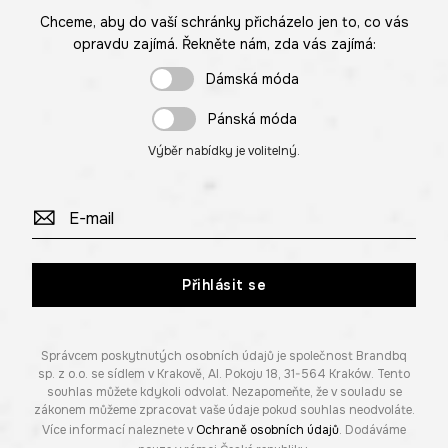
Chceme, aby do vaší schránky přicházelo jen to, co vás
opravdu zajímá. Řekněte nám, zda vás zajímá:
Dámská móda
Pánská móda
Výběr nabídky je volitelný.
Přihlásit se
Správcem poskytnutých osobních údajů je společnost Brandbq
sp. z o.o. se sídlem v Krakově, Al. Pokoju 18, 31-564 Kraków. Tento
souhlas můžete kdykoli odvolat. Nezapomeňte, že v souladu se
zákonem můžeme zpracovat vaše údaje pokud souhlas neodvoláte.
Více informací naleznete v
Ochraně osobních údajů
. Dodáváme