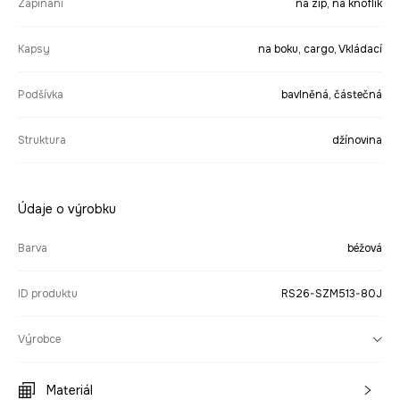
Zapínání
na zip, na knoflík
Kapsy
na boku, cargo, Vkládací
Podšívka
bavlněná, částečná
Struktura
džínovina
Údaje o výrobku
Barva
béžová
ID produktu
RS26-SZM513-80J
Výrobce
Materiál