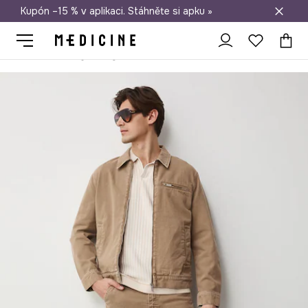
Kupón –15 % v aplikaci. Stáhněte si apku »
Doprava zdarma při nákupu nad 1 200 Kč
Medicine
Cargo šortky pánské džínové