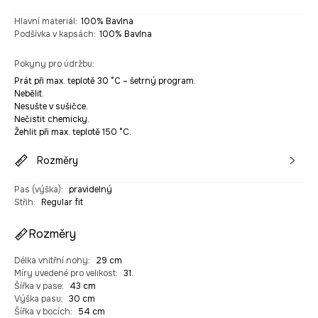
Hlavní materiál
:
100% Bavlna
Podšívka v kapsách
:
100% Bavlna
Pokyny pro údržbu
:
Prát při max. teplotě 30 °C – šetrný program.
Nebělit.
Nesušte v sušičce.
Nečistit chemicky.
Žehlit při max. teplotě 150 °C.
Rozměry
Pas (výška)
:
pravidelný
Střih
:
Regular fit
Rozměry
Délka vnitřní nohy
:
29 cm
Míry uvedené pro velikost
:
31.
Šířka v pase
:
43 cm
Výška pasu
:
30 cm
Šířka v bocích
:
54 cm