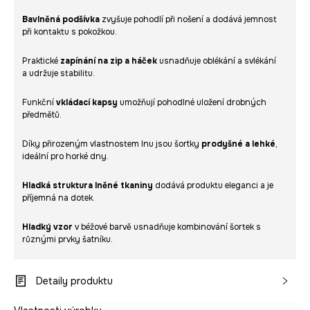
Bavlněná podšívka
zvyšuje pohodlí při nošení a dodává jemnost
při kontaktu s pokožkou.
Praktické
zapínání na zip a háček
usnadňuje oblékání a svlékání
a udržuje stabilitu.
Funkční
vkládací kapsy
umožňují pohodlné uložení drobných
předmětů.
Díky přirozeným vlastnostem lnu jsou šortky
prodyšné a lehké
,
ideální pro horké dny.
Hladká struktura lněné tkaniny
dodává produktu eleganci a je
příjemná na dotek.
Hladký vzor
v béžové barvě usnadňuje kombinování šortek s
různými prvky šatníku.
Detaily produktu