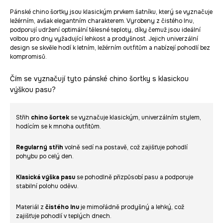
Pánské chino šortky jsou klasickým prvkem šatníku, který se vyznačuje
ležérním, avšak elegantním charakterem. Vyrobeny z čistého lnu,
podporují udržení optimální tělesné teploty, díky čemuž jsou ideální
volbou pro dny vyžadující lehkost a prodyšnost. Jejich univerzální
design se skvěle hodí k letním, ležérním outfitům a nabízejí pohodlí bez
kompromisů.
Čím se vyznačují tyto pánské chino šortky s klasickou
výškou pasu?
Střih
chino šortek
se vyznačuje klasickým, univerzálním stylem,
hodícím se k mnoha outfitům.
Regularný střih
volně sedí na postavě, což zajišťuje pohodlí
pohybu po celý den.
Klasická výška pasu
se pohodlně přizpůsobí pasu a podporuje
stabilní polohu oděvu.
Materiál z
čistého lnu
je mimořádně prodyšný a lehký, což
zajišťuje pohodlí v teplých dnech.