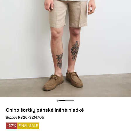
Chino šortky pánské lněné hladké
Béžové RS26-SZM705
-37%
FINAL SALE