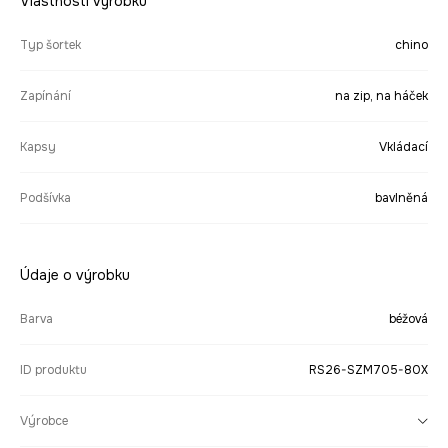
Vlastnosti výrobku
Typ šortek
chino
Zapínání
na zip, na háček
Kapsy
Vkládací
Podšívka
bavlněná
Údaje o výrobku
Barva
béžová
ID produktu
RS26-SZM705-80X
Výrobce