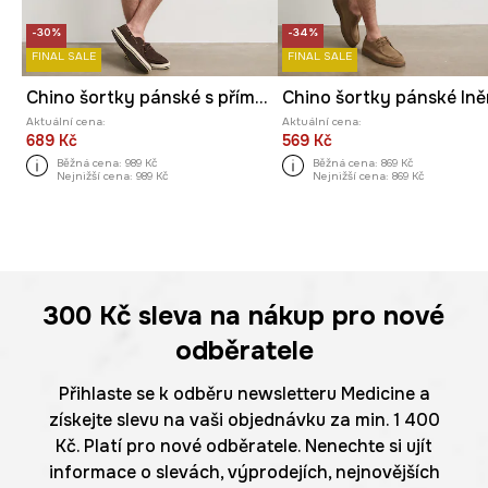
-30%
-34%
FINAL SALE
FINAL SALE
Chino šortky pánské s příměsí lnu regular waist
Aktuální cena:
Aktuální cena:
689 Kč
569 Kč
Běžná cena:
989 Kč
Běžná cena:
869 Kč
Nejnižší cena:
989 Kč
Nejnižší cena:
869 Kč
300 Kč
sleva na nákup pro nové
odběratele
Přihlaste se k odběru newsletteru Medicine a
získejte slevu na vaši objednávku za min. 1 400
Kč. Platí pro nové odběratele. Nenechte si ujít
informace o slevách, výprodejích, nejnovějších