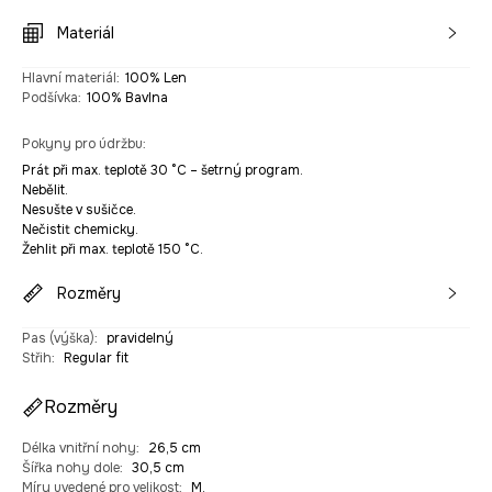
Materiál
Hlavní materiál
:
100% Len
Podšívka
:
100% Bavlna
Pokyny pro údržbu
:
Prát při max. teplotě 30 °C – šetrný program.
Nebělit.
Nesušte v sušičce.
Nečistit chemicky.
Žehlit při max. teplotě 150 °C.
Rozměry
Pas (výška)
:
pravidelný
Střih
:
Regular fit
Rozměry
Délka vnitřní nohy
:
26,5 cm
Šířka nohy dole
:
30,5 cm
Míry uvedené pro velikost
:
M.