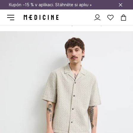
Kupón –15 % v aplikaci. Stáhněte si apku »
Doprava zdarma při nákupu nad 1 200 Kč
Medicine
On
Oblečení
Šortky
Chino šortky pánské lněné hla