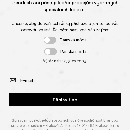
trendech ani přístup k předprodejům vybraných
speciálních kolekcí.
Chceme, aby do vaší schránky přicházelo jen to, co vás
opravdu zajímá. Řekněte nám, zda vás zajímá:
Dámská móda
Pánská móda
Výběr nabídky je volitelný.
Přihlásit se
Správcem poskytnutých osobních údajů je společnost Brandbq
sp. z o.o. se sídlem v Krakově, Al. Pokoju 18, 31-564 Kraków. Tento