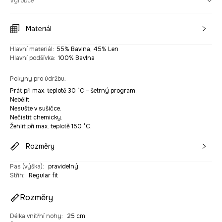
Výrobce
Materiál
Hlavní materiál
:
55% Bavlna, 45% Len
Hlavní podšívka
:
100% Bavlna
Pokyny pro údržbu
:
Prát při max. teplotě 30 °C – šetrný program.
Nebělit.
Nesušte v sušičce.
Nečistit chemicky.
Žehlit při max. teplotě 150 °C.
Rozměry
Pas (výška)
:
pravidelný
Střih
:
Regular fit
Rozměry
Délka vnitřní nohy
:
25 cm