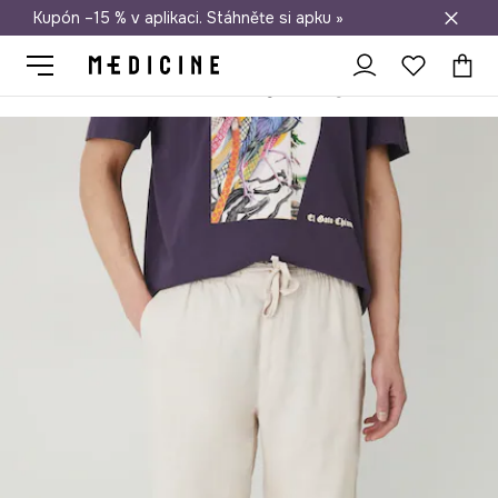
Kupón –15 % v aplikaci. Stáhněte si apku »
Doprava zdarma při nákupu nad 1 200 Kč
Medicine
On
Oblečení
Šortky