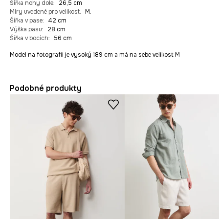
Šířka nohy dole
:
26,5 cm
Míry uvedené pro velikost
:
M.
Šířka v pase
:
42 cm
Výška pasu
:
28 cm
Šířka v bocích
:
56 cm
Model na fotografii je vysoký 189 cm a má na sebe velikost M
Podobné produkty