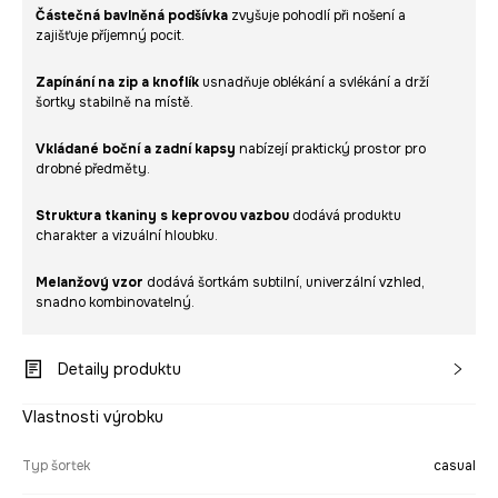
Částečná bavlněná podšívka
zvyšuje pohodlí při nošení a
zajišťuje příjemný pocit.
Zapínání na zip a knoflík
usnadňuje oblékání a svlékání a drží
šortky stabilně na místě.
Vkládané boční a zadní kapsy
nabízejí praktický prostor pro
drobné předměty.
Struktura tkaniny s keprovou vazbou
dodává produktu
charakter a vizuální hloubku.
Melanžový vzor
dodává šortkám subtilní, univerzální vzhled,
snadno kombinovatelný.
Detaily produktu
Vlastnosti výrobku
Typ šortek
casual