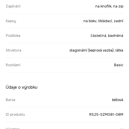
Zapínání
na knoflík, na zip
Kapsy
na boku, Vkládací, zadní
Podšívka
částečná, bavlněná
Struktura
diagonální (keprová vazba), látka
Rozlišení
Basic
Údaje o výrobku
Barva
béžová
ID produktu
RS25-SZM081-08M