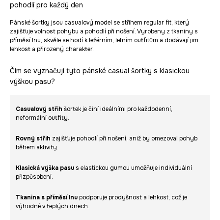
pohodlí pro každý den
Pánské šortky jsou casualový model se střihem regular fit, který
zajišťuje volnost pohybu a pohodlí při nošení. Vyrobeny z tkaniny s
příměsí lnu, skvěle se hodí k ležérním, letním outfitům a dodávají jim
lehkost a přirozený charakter.
Čím se vyznačují tyto pánské casual šortky s klasickou
výškou pasu?
Casualový střih
šortek je činí ideálními pro každodenní,
neformální outfity.
Rovný střih
zajišťuje pohodlí při nošení, aniž by omezoval pohyb
během aktivity.
Klasická výška pasu
s elastickou gumou umožňuje individuální
přizpůsobení.
Tkanina s příměsí lnu
podporuje prodyšnost a lehkost, což je
výhodné v teplých dnech.