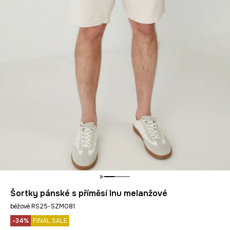
Šortky pánské s příměsí lnu melanžové
béžové RS25-SZM081
-34%
FINAL SALE