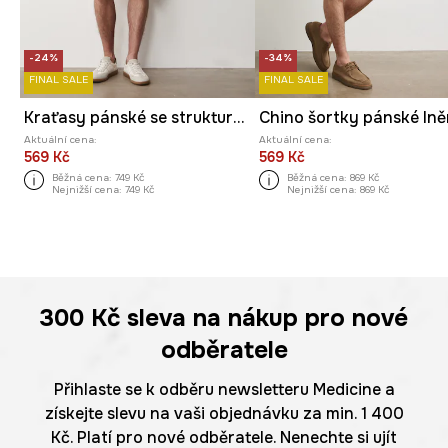
-24%
-34%
FINAL SALE
FINAL SALE
Kraťasy pánské se strukturou
Aktuální cena:
Aktuální cena:
569 Kč
569 Kč
Běžná cena:
749 Kč
Běžná cena:
869 Kč
Nejnižší cena:
749 Kč
Nejnižší cena:
869 Kč
300 Kč
sleva na nákup pro nové
odběratele
Přihlaste se k odběru newsletteru Medicine a
získejte slevu na vaši objednávku za min. 1 400
Kč. Platí pro nové odběratele. Nenechte si ujít