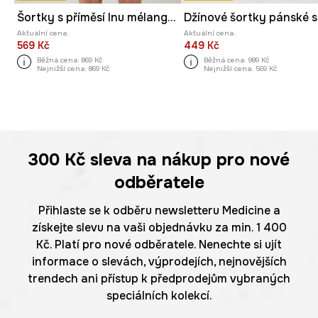
Šortky s příměsí lnu mélange béžová barva
Aktuální cena:
Aktuální cena:
569 Kč
449 Kč
Běžná cena:
869 Kč
Běžná cena:
989 Kč
Nejnižší cena:
869 Kč
Nejnižší cena:
569 Kč
300 Kč
sleva na nákup pro nové
odběratele
Přihlaste se k odběru newsletteru Medicine a
získejte slevu na vaši objednávku za min. 1 400
Kč. Platí pro nové odběratele. Nenechte si ujít
informace o slevách, výprodejích, nejnovějších
trendech ani přístup k předprodejům vybraných
speciálních kolekcí.