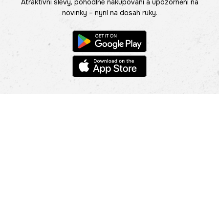
Atraktivní slevy, pohodlné nakupování a upozornění na
novinky – nyní na dosah ruky.
POMOC
NAJÍT PRODEJNU
Informace
O nás
Mobilní aplikace
Podmínky pro prezentaci zboží