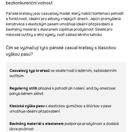
bezkonkurenční volnost
Pánské kraťasy jsou casualový model, který nabízí kombinaci pohodlí
a funkčnosti, ideální pro aktivity v teplých dnech. Jejich promyšlená
konstrukce s elastickým pasem umožňuje ideální přizpůsobení a
bavlněný materiál s elastanem zajišťuje prodyšnost. Skvělé pro
městské outfity a letní výlety, tvoří základ letního šatníku.
Čím se vyznačují tyto pánské casual kraťasy s klasickou
výškou pasu?
Casualový typ kraťasů
se skvěle hodí k ležérním, každodenním
outfitům.
Regularný střih
přispívá k pohodlí při nošení, aniž by omezoval
pohyb během aktivit.
Klasická výška pasu
s elastickou gumičkou a šňůrkou v pase
umožňuje ideální přizpůsobení.
Bavlněný materiál s elastanem
podporuje prodyšnost a dodává
látce pružnost.