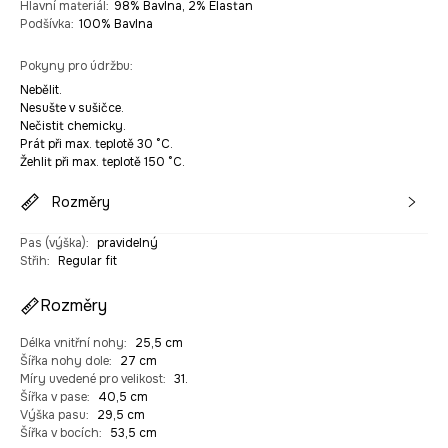
Hlavní materiál
:
98% Bavlna, 2% Elastan
Podšívka
:
100% Bavlna
Pokyny pro údržbu
:
Nebělit.
Nesušte v sušičce.
Nečistit chemicky.
Prát při max. teplotě 30 °C.
Žehlit při max. teplotě 150 °C.
Rozměry
Pas (výška)
:
pravidelný
Střih
:
Regular fit
Rozměry
Délka vnitřní nohy
:
25,5 cm
Šířka nohy dole
:
27 cm
Míry uvedené pro velikost
:
31.
Šířka v pase
:
40,5 cm
Výška pasu
:
29,5 cm
Šířka v bocích
:
53,5 cm