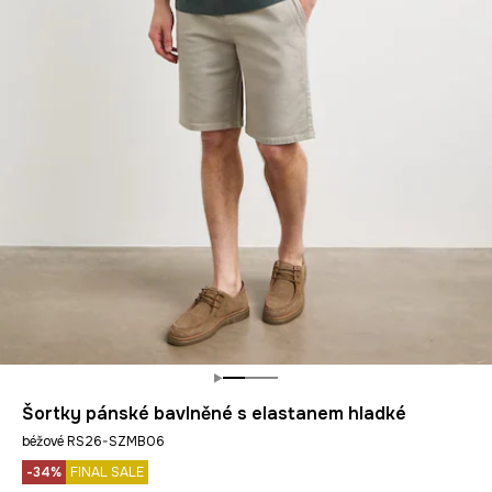
Šortky pánské bavlněné s elastanem hladké
béžové RS26-SZMB06
-34%
FINAL SALE