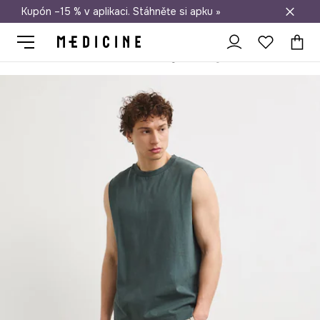
Kupón –15 % v aplikaci. Stáhněte si apku »
Doprava zdarma při nákupu nad 1 200 Kč
Medicine
On
Oblečení
Šortky