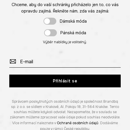
Chceme, aby do vaší schránky přicházelo jen to, co vás
opravdu zajímá. Řekněte nám, zda vás zajímá:
Dámská móda
Pánská móda
Výběr nabídky je volitelný.
Přihlásit se
Správcem poskytnutých osobních údajů je společnost Brandbq
sp. z o.o. se sídlem v Krakově, Al. Pokoju 18, 31-564 Kraków. Tento
souhlas můžete kdykoli odvolat. Nezapomeňte, že v souladu se
zákonem můžeme zpracovat vaše údaje pokud souhlas neodvoláte.
Více informací naleznete v
Ochraně osobních údajů
. Dodáváme
pouze v rámci České republiky.