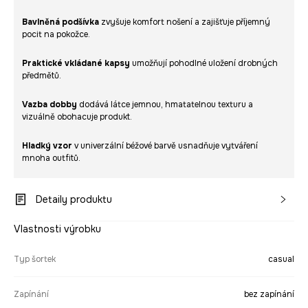
Bavlněná podšívka
zvyšuje komfort nošení a zajišťuje příjemný
pocit na pokožce.
Praktické vkládané kapsy
umožňují pohodlné uložení drobných
předmětů.
Vazba dobby
dodává látce jemnou, hmatatelnou texturu a
vizuálně obohacuje produkt.
Hladký vzor
v univerzální béžové barvě usnadňuje vytváření
mnoha outfitů.
Detaily produktu
Vlastnosti výrobku
Typ šortek
casual
Zapínání
bez zapínání