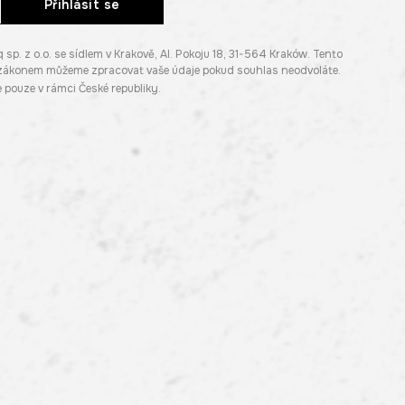
Přihlásit se
. z o.o. se sídlem v Krakově, Al. Pokoju 18, 31-564 Kraków. Tento
e zákonem můžeme zpracovat vaše údaje pokud souhlas neodvoláte.
pouze v rámci České republiky.