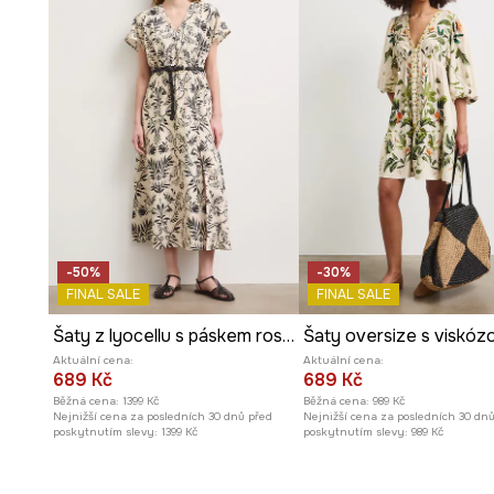
Halter výstřih
s vázáním za krk, decentně odhalující ra
Střih
na ramínkách
, zajišťující lehkost a pohodlí v tepl
Praktické
zapínání na zip
, usnadňující oblékání a svléká
Boční rozparky dole
, které dodávají lehkost a usnadňu
Rostlinný vzor
, který dodává šatům svěží a přirozený v
-50%
-30%
Ležérní styl
, ideální pro každodenní, nenucené outfity.
FINAL SALE
FINAL SALE
Šaty z lyocellu s páskem rostlinné
Šaty oversize s viskóz
Aktuální cena:
Aktuální cena:
689 Kč
689 Kč
Běžná cena:
1399 Kč
Běžná cena:
989 Kč
Nejnižší cena za posledních 30 dnů před
Nejnižší cena za posledních 30 dn
poskytnutím slevy:
1399 Kč
poskytnutím slevy:
989 Kč