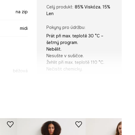
Celý produkt
:
85% Viskóza, 15%
na zip
Len
Pokyny pro údržbu
:
midi
Prát při max. teplotě 30 °C –
šetrný program.
Nebělit.
Nesušte v sušičce.
Žehlit při max. teplotě 110 °C.
Nečistit chemicky.
béžová
-SUD908-01D
STŘIH
Rukáv
:
na ramínkách
Výstřih
:
Halter
Střih modelu
:
rovný