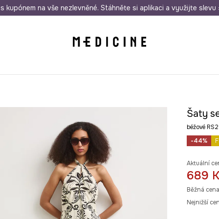
i nákupu nad 1 200 Kč
s kupónem na vše nezlevněné. Stáhněte si aplikaci a využijte slevu 
Odeslání i do 24 hodin
30 
Šaty se
béžové RS
-44%
F
Aktuální ce
689 
Běžná cena
Nejnižší ce