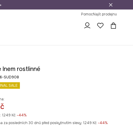
»
dní na vrácení zboží
Pomoc
Najít prodejnu
 lnem rostlinné
26-SUD908
INAL SALE
na:
Kč
:
1249 Kč
-44%
na za posledních 30 dnů před poskytnutím slevy:
1249 Kč
 -44%