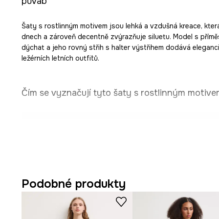
půvab
Šaty s rostlinným motivem jsou lehká a vzdušná kreace, která
dnech a zároveň decentně zvýrazňuje siluetu. Model s přímě
dýchat a jeho rovný střih s halter výstřihem dodává eleganci.
ležérních letních outfitů.
Čím se vyznačují tyto šaty s rostlinným motivem
Rovný střih
, který se jemně přizpůsobí siluetě a zajišť
Letní charakter
šatů, ideální na slunečné dny a prázdn
Vyrobené z materiálu
s příměsí lnu
, který je prodyšný a
Podobné produkty
pokožku.
Délka
midi
, díky čemuž jsou šaty univerzální a elegantní.