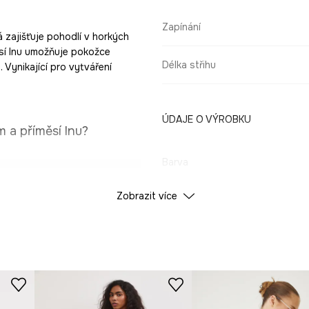
Zapínání
 zajišťuje pohodlí v horkých
sí lnu umožňuje pokožce
Délka střihu
 Vynikající pro vytváření
ÚDAJE O VÝROBKU
 a příměsí lnu?
Barva
uje volnost pohybu.
Zobrazit více
ID produktu
RS26
inové cesty.
Výrobce
 příjemný pro