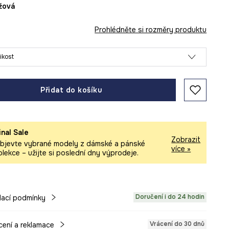
éžová
Prohlédněte si rozměry produktu
likost
Přidat do košíku
inal Sale
Zobrazit
bjevte vybrané modely z dámské a pánské
více »
olekce – užijte si poslední dny výprodeje.
Doručení i do 24 hodin
ací podmínky
Vrácení do 30 dnů
cení a reklamace