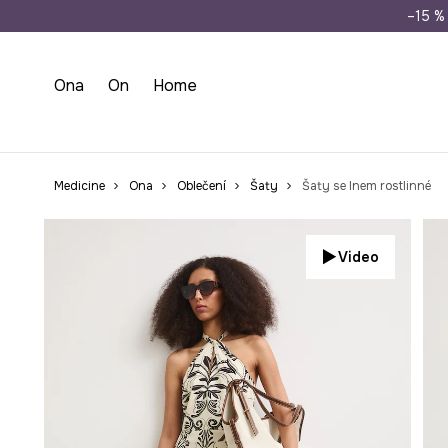
Doprava zdarma př
–15 % 
Ona
On
Home
Medicine
Ona
Oblečení
Šaty
Šaty se lnem rostlinné
Video