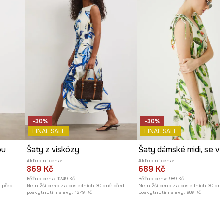
mena a zátylek.
ých dnech.
ní šatů.
jí pohyb.
zhled.
-30%
-30%
FINAL SALE
FINAL SALE
ou
Šaty z viskózy
Aktuální cena:
Aktuální cena:
869 Kč
689 Kč
Běžná cena:
1249 Kč
Běžná cena:
989 Kč
ů před
Nejnižší cena za posledních 30 dnů před
Nejnižší cena za posledních 30 d
poskytnutím slevy:
1249 Kč
poskytnutím slevy:
989 Kč