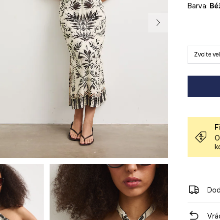
Barva:
b
Zvolte ve
F
O
k
Dod
Vrá