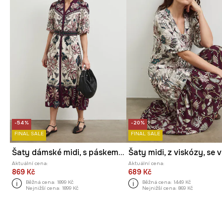
-54%
-20%
FINAL SALE
FINAL SALE
Šaty dámské midi, s páskem a vzorem
Aktuální cena:
Aktuální cena:
869 Kč
689 Kč
Běžná cena:
1899 Kč
Běžná cena:
1449 Kč
Nejnižší cena:
1899 Kč
Nejnižší cena:
869 Kč