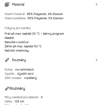
Materiál
Hlavní materiál
:
96% Polyester, 4% Elastan
Hlavní podšívka
:
95% Polyester, 5% Elastan
Pokyny pro údržbu
:
Prát při max. teplotě 30 °C – šetrný program.
Nebělit.
Nesušte v sušičce.
Žehlit při max. teplotě 110 °C.
Nečistit chemicky.
Rozměry
Rukáv
:
na ramínkách
Výstřih
:
Výstřih do V
Střih modelu
:
rozšířený
Rozměry
Míry uvedené pro velikost
:
S.
Délka
:
129 cm