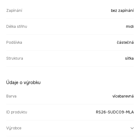
Zapínání
bez zapínání
Délka střihu
midi
Podšívka
částečná
Struktura
síťka
Údaje o výrobku
Barva
vícebarevná
ID produktu
RS26-SUDC09-MLA
Výrobce