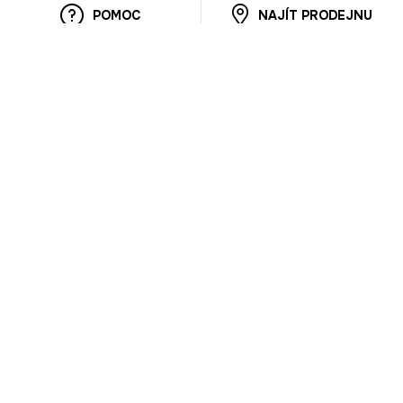
POMOC
NAJÍT PRODEJNU
Informace
O nás
Mobilní aplikace
Podmínky pro prezentaci zboží
Blog
Kontakt
Bezpečnost
Cooperation
Nahlašování porušení (whistleblowing)
Kariéra