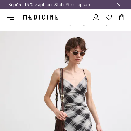
Kupón –15 % v aplikaci. Stáhněte si apku »
Doprava zdarma při nákupu nad 1 200 Kč
Medicine
Ona
Oblečení
Šaty
Asymetrické šaty kostkované