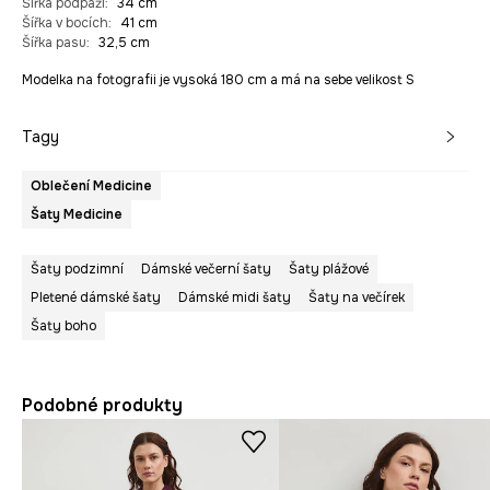
Šířka podpaží
:
34 cm
Šířka v bocích
:
41 cm
Šířka pasu
:
32,5 cm
Modelka na fotografii je vysoká 180 cm a má na sebe velikost S
Tagy
Oblečení Medicine
Šaty Medicine
Šaty podzimní
Dámské večerní šaty
Šaty plážové
Pletené dámské šaty
Dámské midi šaty
Šaty na večírek
Šaty boho
Podobné produkty