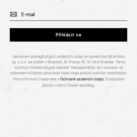
Přihlásit se
Správcem poskytnutých osobních údajů je společnost Brandbq
sp. z o.o. se sídlem v Krakově, Al. Pokoju 18, 31-564 Kraków. Tento
souhlas můžete kdykoli odvolat. Nezapomeňte, že v souladu se
zákonem můžeme zpracovat vaše údaje pokud souhlas neodvoláte.
Více informací naleznete v
Ochraně osobních údajů
. Dodáváme
pouze v rámci České republiky.