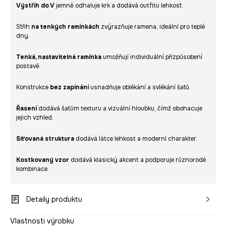
Výstřih do V
jemně odhaluje krk a dodává outfitu lehkost.
Střih
na tenkých ramínkách
zvýrazňuje ramena, ideální pro teplé
dny.
Tenká, nastavitelná ramínka
umožňují individuální přizpůsobení
postavě.
Konstrukce
bez zapínání
usnadňuje oblékání a svlékání šatů.
Řasení
dodává šatům texturu a vizuální hloubku, čímž obohacuje
jejich vzhled.
Síťovaná struktura
dodává látce lehkost a moderní charakter.
Kostkovaný vzor
dodává klasický akcent a podporuje různorodé
kombinace.
Detaily produktu
Vlastnosti výrobku