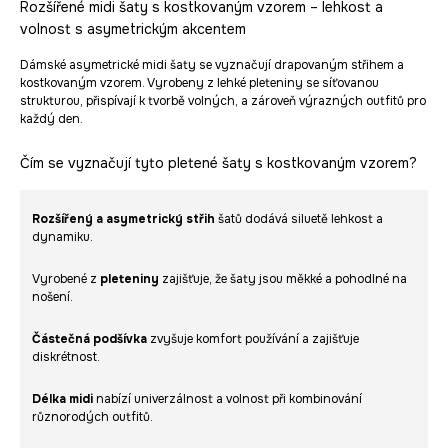
Rozšířené midi šaty s kostkovaným vzorem – lehkost a
volnost s asymetrickým akcentem
Dámské asymetrické midi šaty se vyznačují drapovaným střihem a
kostkovaným vzorem. Vyrobeny z lehké pleteniny se síťovanou
strukturou, přispívají k tvorbě volných, a zároveň výrazných outfitů pro
každý den.
Čím se vyznačují tyto pletené šaty s kostkovaným vzorem?
Rozšířený a asymetrický střih
šatů dodává siluetě lehkost a
dynamiku.
Vyrobené z
pleteniny
zajišťuje, že šaty jsou měkké a pohodlné na
nošení.
Částečná podšívka
zvyšuje komfort používání a zajišťuje
diskrétnost.
Délka midi
nabízí univerzálnost a volnost při kombinování
různorodých outfitů.