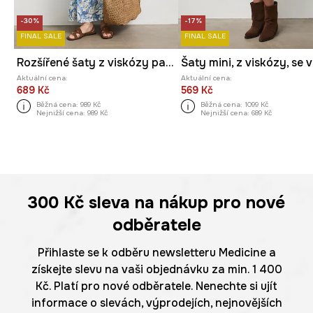
-30%
-17%
FINAL SALE
FINAL SALE
Rozšířené šaty z viskózy paisley
Aktuální cena:
Aktuální cena:
689 Kč
569 Kč
Běžná cena:
989 Kč
Běžná cena:
1099 Kč
Nejnižší cena:
989 Kč
Nejnižší cena:
689 Kč
300 Kč
sleva na nákup pro nové
odběratele
Přihlaste se k odběru newsletteru Medicine a
získejte slevu na vaši objednávku za min. 1 400
Kč. Platí pro nové odběratele. Nenechte si ujít
informace o slevách, výprodejích, nejnovějších