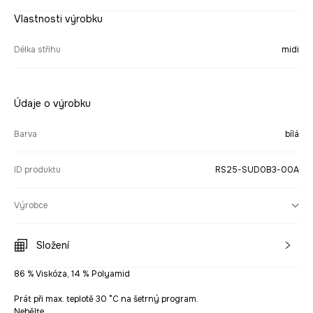
Vlastnosti výrobku
Délka střihu
midi
Údaje o výrobku
Barva
bílá
ID produktu
RS25-SUD0B3-00A
Výrobce
Složení
86 % Viskóza, 14 % Polyamid
Prát při max. teplotě 30 °C na šetrný program.
Nebělte.