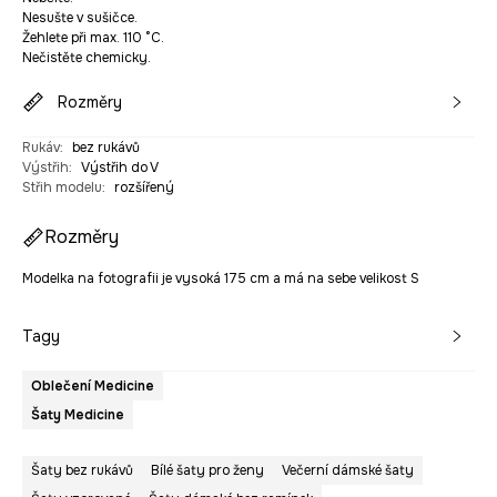
Nesušte v sušičce.
Žehlete při max. 110 °C.
Nečistěte chemicky.
Rozměry
Rukáv
:
bez rukávů
Výstřih
:
Výstřih do V
Střih modelu
:
rozšířený
Rozměry
Modelka na fotografii je vysoká 175 cm a má na sebe velikost S
Tagy
Oblečení Medicine
Šaty Medicine
Šaty bez rukávů
Bílé šaty pro ženy
Večerní dámské šaty