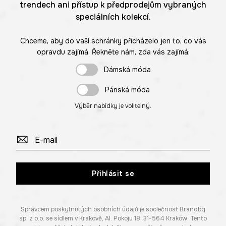
trendech ani přístup k předprodejům vybraných
speciálních kolekcí.
Chceme, aby do vaší schránky přicházelo jen to, co vás
opravdu zajímá. Řekněte nám, zda vás zajímá:
Dámská móda
Pánská móda
Výběr nabídky je volitelný.
Přihlásit se
Správcem poskytnutých osobních údajů je společnost Brandbq
sp. z o.o. se sídlem v Krakově, Al. Pokoju 18, 31-564 Kraków. Tento