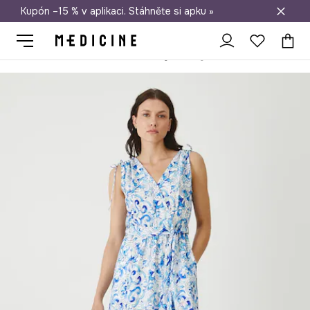
Kupón –15 % v aplikaci. Stáhněte si apku »
Doprava zdarma při nákupu nad 1 200 Kč
Medicine
Ona
Oblečení
Šaty