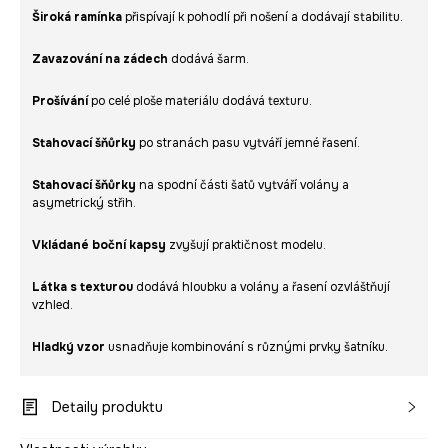
Široká ramínka
přispívají k pohodlí při nošení a dodávají stabilitu.
Zavazování na zádech
dodává šarm.
Prošívání
po celé ploše materiálu dodává texturu.
Stahovací šňůrky
po stranách pasu vytváří jemné řasení.
Stahovací šňůrky
na spodní části šatů vytváří volány a
asymetrický střih.
Vkládané boční kapsy
zvyšují praktičnost modelu.
Látka s texturou
dodává hloubku a volány a řasení ozvláštňují
vzhled.
Hladký vzor
usnadňuje kombinování s různými prvky šatníku.
Detaily produktu