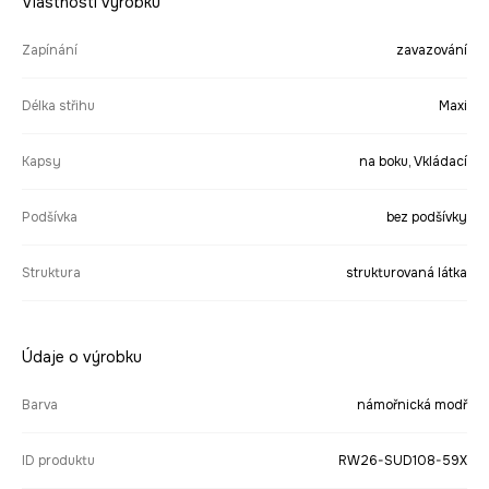
Vlastnosti výrobku
Zapínání
zavazování
Délka střihu
Maxi
Kapsy
na boku, Vkládací
Podšívka
bez podšívky
Struktura
strukturovaná látka
Údaje o výrobku
Barva
námořnická modř
ID produktu
RW26-SUD108-59X