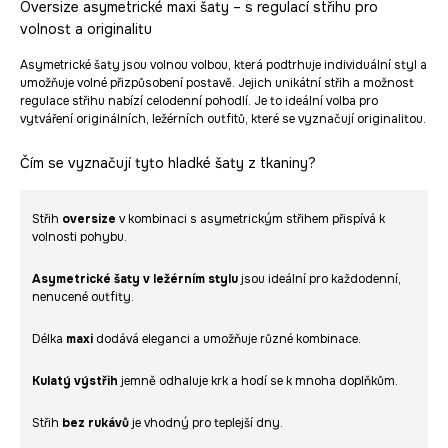
Oversize asymetrické maxi šaty – s regulací střihu pro
volnost a originalitu
Asymetrické šaty jsou volnou volbou, která podtrhuje individuální styl a
umožňuje volné přizpůsobení postavě. Jejich unikátní střih a možnost
regulace střihu nabízí celodenní pohodlí. Je to ideální volba pro
vytváření originálních, ležérních outfitů, které se vyznačují originalitou.
Čím se vyznačují tyto hladké šaty z tkaniny?
Střih
oversize
v kombinaci s asymetrickým střihem přispívá k
volnosti pohybu.
Asymetrické šaty v ležérním stylu
jsou ideální pro každodenní,
nenucené outfity.
Délka
maxi
dodává eleganci a umožňuje různé kombinace.
Kulatý výstřih
jemně odhaluje krk a hodí se k mnoha doplňkům.
Střih
bez rukávů
je vhodný pro teplejší dny.