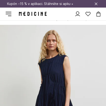
Kupón –15 % v aplikaci. Stáhněte si apku »
Doprava zdarma při nákupu nad 1 200 Kč
Medicine
Ona
Oblečení
Šaty
Asymetrické šaty