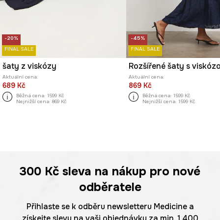
-20%
-45%
FINAL SALE
FINAL SALE
šaty z viskózy
Rozšířené šaty s viskóz
Aktuální cena:
Aktuální cena:
689 Kč
869 Kč
Běžná cena:
1599 Kč
Běžná cena:
1599 Kč
Nejnižší cena:
869 Kč
Nejnižší cena:
1599 Kč
300 Kč
sleva na nákup pro nové
odběratele
Přihlaste se k odběru newsletteru Medicine a
získejte slevu na vaši objednávku za min. 1 400