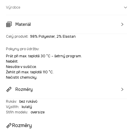
Výrobce
Materiál
Celý produkt
:
98% Polyester, 2% Elastan
Pokyny pro údržbu
:
Prát při max. teplotě 30 °C – šetrný program.
Nebělit.
Nesušte v sušičce.
Žehlit při max. teplotě 110 °C.
Nečistit chemicky.
Rozměry
Rukáv
:
bez rukávů
Výstřih
:
kulatý
Střih modelu
:
oversize
Rozměry