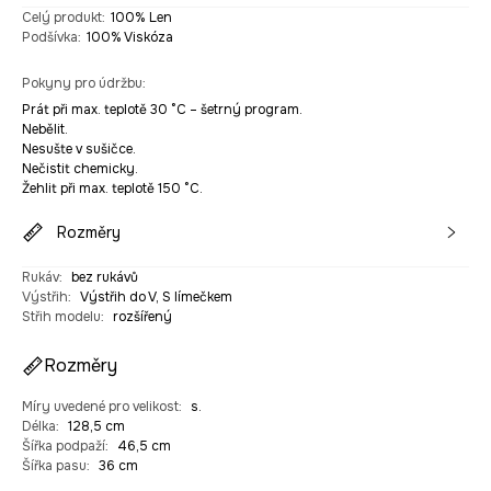
Celý produkt
:
100% Len
Podšívka
:
100% Viskóza
Pokyny pro údržbu
:
Prát při max. teplotě 30 °C – šetrný program.
Nebělit.
Nesušte v sušičce.
Nečistit chemicky.
Žehlit při max. teplotě 150 °C.
Rozměry
Rukáv
:
bez rukávů
Výstřih
:
Výstřih do V, S límečkem
Střih modelu
:
rozšířený
Rozměry
Míry uvedené pro velikost
:
s.
Délka
:
128,5 cm
Šířka podpaží
:
46,5 cm
Šířka pasu
:
36 cm