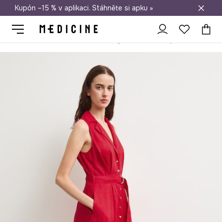
Kupón –15 % v aplikaci. Stáhněte si apku »
Doprava zdarma při nákupu nad 1 200 Kč
Medicine
Ona
Oblečení
Šaty
rozšířené šaty lněné hladké