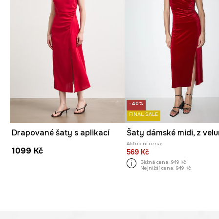
-40%
FINAL SALE
Drapované šaty s aplikací
Šaty dámské midi, z velu
Aktuální cena:
1099 Kč
569 Kč
Běžná cena:
949 Kč
Nejnižší cena:
949 Kč