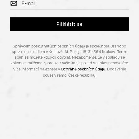
Přihlásit se
Správcem poskytnutých osobních údajů je společnost Brandbq
sp. z o.o. se sídlem v Krakově, Al. Pokoju 18, 31-564 Kraków. Tento
souhlas můžete kdykoli odvolat. Nezapomeňte, že v souladu se
zákonem můžeme zpracovat vaše údaje pokud souhlas neodvoláte.
Více informací naleznete v
Ochraně osobních údajů
. Dodáváme
pouze v rámci České republiky.