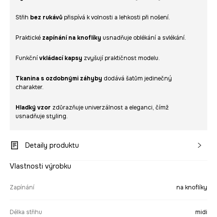
Střih
bez rukávů
přispívá k volnosti a lehkosti při nošení.
Praktické
zapínání na knoflíky
usnadňuje oblékání a svlékání.
Funkční
vkládací kapsy
zvyšují praktičnost modelu.
Tkanina s ozdobnými záhyby
dodává šatům jedinečný
charakter.
Hladký vzor
zdůrazňuje univerzálnost a eleganci, čímž
usnadňuje styling.
Detaily produktu
Vlastnosti výrobku
Zapínání
na knoflíky
Délka střihu
midi