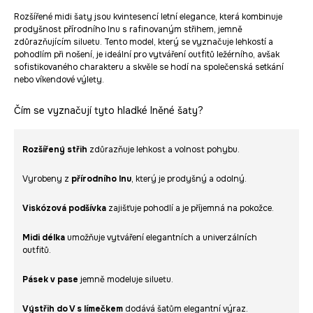
Rozšířené midi šaty jsou kvintesencí letní elegance, která kombinuje
prodyšnost přírodního lnu s rafinovaným střihem, jemně
zdůrazňujícím siluetu. Tento model, který se vyznačuje lehkostí a
pohodlím při nošení, je ideální pro vytváření outfitů ležérního, avšak
sofistikovaného charakteru a skvěle se hodí na společenská setkání
nebo víkendové výlety.
Čím se vyznačují tyto hladké lněné šaty?
Rozšířený střih
zdůrazňuje lehkost a volnost pohybu.
Vyrobeny z
přírodního lnu
, který je prodyšný a odolný.
Viskózová podšívka
zajišťuje pohodlí a je příjemná na pokožce.
Midi délka
umožňuje vytváření elegantních a univerzálních
outfitů.
Pásek v pase
jemně modeluje siluetu.
Výstřih do V s límečkem
dodává šatům elegantní výraz.