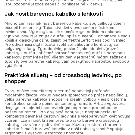
jsou ozdobné jezdce kapes či odnímatelné klíčenky.
Jak nosit barevnou kabelku s lehkostí
Mnoho žen řeší, jak nosit barevnou kabelku, aby celkový dojem
působil harmonicky. Tajemství tkví v uvolněném městském
minimalismu. Výrazný kousek s uměleckým potiskem dokonale
vynikne, pokud je zbytek outfitu spíše tlumený. Kombinace s bílou
košilí a klasickými džíny zajistí perfektní „effortless cool“ vzhled.
Pro odvážnější styl můžete zvolit sofistikované kontrasty se
splývavými šaty. Tyto doplňky poslouží jako ideální výrazné
kabelky k outfitu, přičemž správně sestavený outfit s barevnou
kabelkou promění každý všední den v jedinečný módní zážitek a
tyto stylové barevné kabelky vám poskytnou naprostou svobodu
vyjádření.
Praktické siluety – od crossbody ledvinky po
shopper
Tvary našich modelů stoprocentně odpovídají potřebám
moderního života. Pokud hledáte společnici do práce nebo školy,
velká barevná kabelka shopper je ideální volbou – její prostorná
konstrukce snadno pojme dokumenty formátu A4. Je vybavena
dvojitými rukojeťmi i nastavitelným popruhem pro pohodlné
nošení na rameni. Pro dny plné pohybu je naopak perfektní
kompaktní bavlněná cestovní ledvinka s vícebarevným květinovým
vzorem. Lze ji nosit křížem přes tělo jako barevné crossbody
kabelky, což vám zajistí volné ruce. Každá prostorná barevná
kabelka či malá barevná kabelka z naší nabídky v sobě spojuje
ergonomii s vysokou estetickou hodnotou.