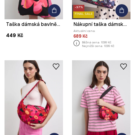
-37%
FINAL SALE
Taška dámská bavlněná s potiskem
Nákupní taška dámská s klíčenkou z kolekce Kit Mizeres x Medicine
Aktuální cena:
449 Kč
689 Kč
Běžná cena:
1099 Kč
Nejnižší cena:
1099 Kč