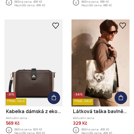
Běžná cena:
499 Kč
Běžná cena:
989 Kč
Nejnižší cena:
499 Kč
Nejnižší cena:
989 Kč
-31%
-34%
FINAL SALE
FINAL SALE
Kabelka dámská z ekokůže
Látková taška bavlněná
Aktuální cena:
Aktuální cena:
569 Kč
329 Kč
Běžná cena:
829 Kč
Běžná cena:
499 Kč
Nejnižší cena:
829 Kč
Nejnižší cena:
499 Kč