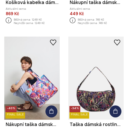
Košíková kabelka dámská pletená
Nákupní taška dámská bavlněná
Aktuální cena:
Aktuální cena:
869 Kč
449 Kč
Běžná cena:
1249 Kč
Běžná cena:
749 Kč
Nejnižší cena:
1249 Kč
Nejnižší cena:
749 Kč
-40%
-34%
FINAL SALE
FINAL SALE
Nákupní taška dámská květinová
Taška dámská rostlinná