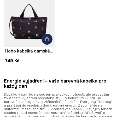
Hobo kabelka dámská se zvířecím vzorem
749 Kč
Energie vyjádření – vaše barevná kabelka pro
každý den
Doplňky v šatníku nejsou jen praktickou nutností, ale především
způsobem vyjádření osobitého stylu. V kolekci MEDICINE se
barevné kabelky stávají ztělesněním filozofie „Everyday Therapy“
a přinášejí do všedních dnů kreativní energii. Zapomeňte na
uniformitu masového trhu – vícebarevné kabelky v sytých tónech
snadno rozbijí monotónnost neutrálního šatníku. Ať už zvolíte
jemné květinové tóny nebo odvážné umělecké kontrasty, správně