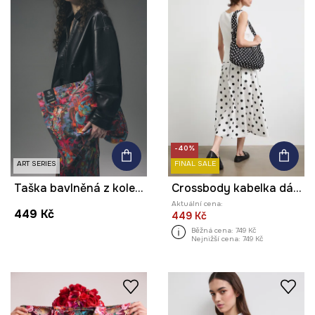
-40%
ART SERIES
FINAL SALE
Taška bavlněná z kolekce Tattoo Art by Tuan Nguyen
Crossbody kabelka dámská
Aktuální cena:
449 Kč
449 Kč
Běžná cena:
749 Kč
Nejnižší cena:
749 Kč