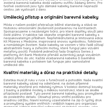
zvolená barevná kabelka dodá vašemu outfitu žádaný šmrnc. Pro
tvořivé osobnosti jsou tyto dámské kabelky barevné nejsnazší
cestou, jak vystoupit z davu.
Umělecký přístup a originální barevné kabelky
Móda v našem podání překračuje běžné standardy a stává se
hlubokou emocionální zkušeností postavenou na kontrastech.
Spolupracujeme s nezávislými tvůrci, pro které doplňky slouží jako
čisté plátno. V nabídce tak objevíte originální barevné kabelky s
neopakovatelným příběhem. Nepřehlédnutelná je limitovaná edice
Kit Mizeres x Medicine, inspirovaná snovou symbolikou, folklórem
a nomádským životem. Naše kabelky se vzorem v této řadě ožívají
abstraktními tvary a zvířecími motivy, které fungují jako vizuální
metafory pocitů. Podobně jedinečná řada Graphics Series z
platformy Art Bank Medicine přenáší autentický jazyk vizuálních
umělců přímo do ulic. Každá vícebarevná kabelka či bavlněná
barevná kabelka s potiskem tak funguje jako samostatné
umělecké dílo.
Kvalitní materiály a důraz na praktické detaily
Estetika musí jít ruku v ruce s funkčností a pohodlím. Naše kvalitní
barevné kabelky sázejí na odlehčené, na dotek příjemné
materiály stvořené pro městský rytmus. V kolekci dominují kousky
z bavlny a plátěné modely s měkkou konstrukcí, která se skvěle
přizpůsobí postavě. Tyto pevné barevné kabelky jsou promyšlené
do posledního detailu. Obsahují plnou vnitřní podšívku pro
snadnou údržbu, hlavní komory uzavíratelné na zip či rychlý druk
a promyšlený systém vnitřních i vnějších kapes pro organizaci
drobností. Vzhled dotvářejí rafinované stylistické akcenty, jako