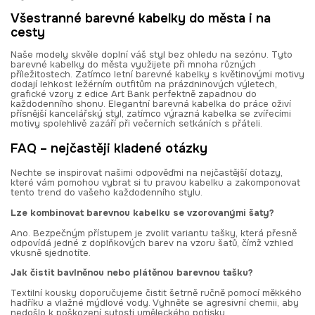
Všestranné barevné kabelky do města i na
cesty
Naše modely skvěle doplní váš styl bez ohledu na sezónu. Tyto
barevné kabelky do města využijete při mnoha různých
příležitostech. Zatímco letní barevné kabelky s květinovými motivy
dodají lehkost ležérním outfitům na prázdninových výletech,
grafické vzory z edice Art Bank perfektně zapadnou do
každodenního shonu. Elegantní barevná kabelka do práce oživí
přísnější kancelářský styl, zatímco výrazná kabelka se zvířecími
motivy spolehlivě zazáří při večerních setkáních s přáteli.
FAQ – nejčastěji kladené otázky
Nechte se inspirovat našimi odpověďmi na nejčastější dotazy,
které vám pomohou vybrat si tu pravou kabelku a zakomponovat
tento trend do vašeho každodenního stylu.
Lze kombinovat barevnou kabelku se vzorovanými šaty?
Ano. Bezpečným přístupem je zvolit variantu tašky, která přesně
odpovídá jedné z doplňkových barev na vzoru šatů, čímž vzhled
vkusně sjednotíte.
Jak čistit bavlněnou nebo plátěnou barevnou tašku?
Textilní kousky doporučujeme čistit šetrně ručně pomocí měkkého
hadříku a vlažné mýdlové vody. Vyhněte se agresivní chemii, aby
nedošlo k poškození sytosti uměleckého potisku.