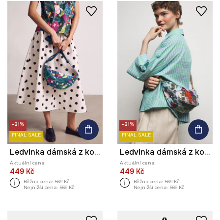
-21%
-21%
FINAL SALE
FINAL SALE
Ledvinka dámská z kolekce Kit Mizeres x Medicine
Ledvinka dámská z kolekce Ilona Tambor x Medicine
Aktuální cena:
Aktuální cena:
449 Kč
449 Kč
Běžná cena:
569 Kč
Běžná cena:
569 Kč
Nejnižší cena:
569 Kč
Nejnižší cena:
569 Kč