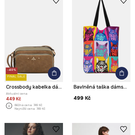
-40%
FINAL SALE
Crossbody kabelka dámská z imitace kůže
Bavlněná taška dámská z Kočičí kolekce
Aktuální cena:
499 Kč
449 Kč
Běžná cena:
749 Kč
Nejnižší cena:
749 Kč