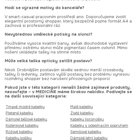
Hodí se výrazné motivy do kanceláře?
V smart-casual pracovním prostředí ano. Doporučujeme zvolit
elegantní prostorný shopper, který bezpečně pojme formát A4 a
zachová si profesionální ráz.
Nevyblednou umělecké potisky na slunci?
Používáme vysoce kvalitní barvy, avšak dlouhodobé vystavení
přímému ostrému slunci může pigmentaci časem ovlivnit. Mimo
nošení ukládejte tašky na stinné místo.
Může velká taška opticky zatížit postavu?
Nikoli. Drobnějším postavám skvěle sednou menší crossbody
tašky či ledvinky, zatímco vyšší postavy bez problému vynesou
rozměrný shopper bez narušení přirozených proporcí.
Pokud jste v této kategorii nenašli žádné zajímavé produkty,
nezoufejte – v MEDICINE máme širokou nabídku. Podívejte se
na další související kategorie:
Tmavě modré kabelky
Malé kabelky
Pletené kabelky
Zlaté kabelky
Dámské béžové kabelky
Kabelky listonošky
Koženkové kabelky
Kabelky s odepínacím popruhem
Růžové kabelky
Semišové kabelky
Kabelky košíky
Dámské letní kabelky