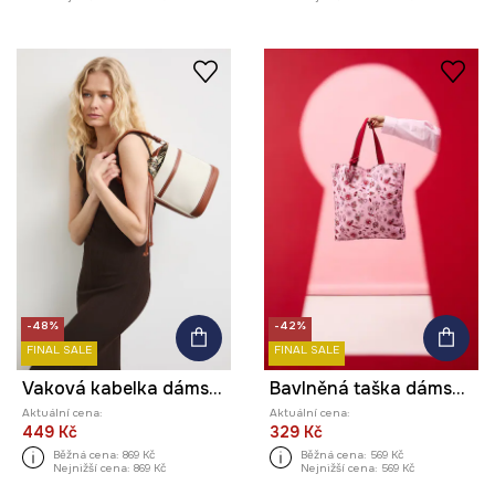
-48%
-42%
FINAL SALE
FINAL SALE
Vaková kabelka dámská
Bavlněná taška dámská z kolekce Valentine’s Day
Aktuální cena:
Aktuální cena:
449 Kč
329 Kč
Běžná cena:
869 Kč
Běžná cena:
569 Kč
Nejnižší cena:
869 Kč
Nejnižší cena:
569 Kč