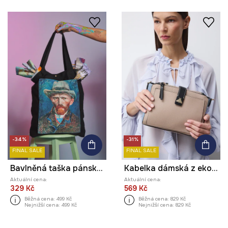
-34%
-31%
FINAL SALE
FINAL SALE
Bavlněná taška pánská ze speciální kolekce Eviva L'arte
Kabelka dámská z ekokůže
Aktuální cena:
Aktuální cena:
329 Kč
569 Kč
Běžná cena:
499 Kč
Běžná cena:
829 Kč
Nejnižší cena:
499 Kč
Nejnižší cena:
829 Kč