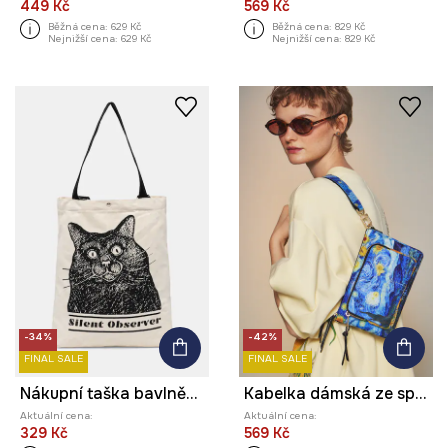
449 Kč
569 Kč
Běžná cena:
629 Kč
Běžná cena:
829 Kč
Nejnižší cena:
629 Kč
Nejnižší cena:
829 Kč
-34%
-42%
FINAL SALE
FINAL SALE
Nákupní taška bavlněná by Aleksandra Czarny, Graphics Series
Kabelka dámská ze speciální kolekce Eviva L'arte
Aktuální cena:
Aktuální cena:
329 Kč
569 Kč