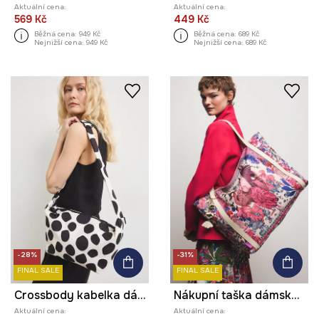
Aktuální cena:
Aktuální cena:
569 Kč
449 Kč
Běžná cena:
949 Kč
Běžná cena:
689 Kč
Nejnižší cena:
949 Kč
Nejnižší cena:
689 Kč
-28%
-31%
FINAL SALE
FINAL SALE
Crossbody kabelka dámská
Nákupní taška dámská z kolekce Ilona Tambor x Medicine
Aktuální cena:
Aktuální cena: