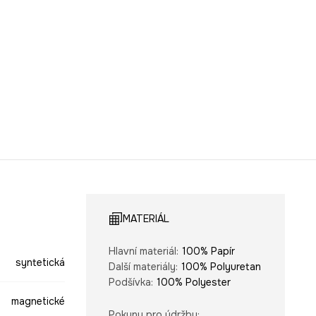
MATERIÁL
Hlavní materiál
:
100% Papír
syntetická
Další materiály
:
100% Polyuretan
Podšívka
:
100% Polyester
magnetické
Pokyny pro údržbu
: