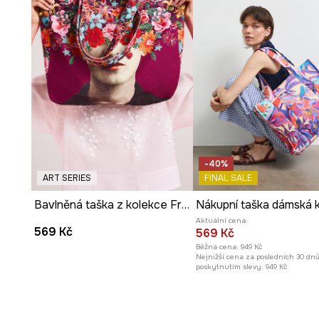
-40%
ART SERIES
FINAL SALE
Bavlněná taška z kolekce Frida
Aktuální cena:
569 Kč
569 Kč
Běžná cena:
949 Kč
Nejnižší cena za posledních 30 dn
poskytnutím slevy:
949 Kč