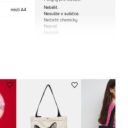
Nebělit.
místí A4
Nesušte v sušičce.
Nečistit chemicky.
Neprat.
Nežehlit.
vícebarevná
ROZMĚRY
-TOD915-MLX
Hloubka
:
18 cm
Šířka
:
38 cm
Výška
:
38 cm
Modelka na fotografii je vysoká
175 cm a má na sebe velikost
ONE
TECHNICKÉ ÚDAJE