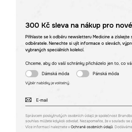
300 Kč
sleva na nákup pro nové
Přihlaste se k odběru newsletteru Medicine a získejte 
odběratele. Nenechte si ujít informace o slevách, výpr
vybraných speciálních kolekcí.
Chceme, aby do vaší schránky přicházelo jen to, co vá
Dámská móda
Pánská móda
Výběr nabídky je volitelný.
Správcem poskytnutých osobních údajů je společnost Brandbq sp
souhlas můžete kdykoli odvolat. Nezapomeňte, že v souladu s
Více informací naleznete v
Ochraně osobních údajů
. Dodáváme 