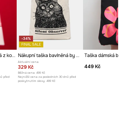
Počet vnějších kapes s
magnetickým uzávěrem
:
1
-34%
FINAL SALE
Bavlněná taška dámská z kolekce Valentine’s Day
Nákupní taška bavlněná by Aleksandra Czarny, Graphics Series
Aktuální cena:
449 Kč
329 Kč
Běžná cena:
499 Kč
nů před
Nejnižší cena za posledních 30 dnů před
poskytnutím slevy:
499 Kč