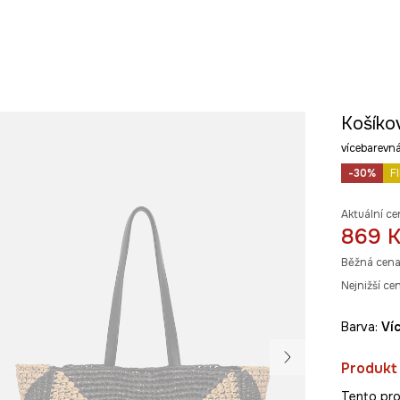
Košíko
vícebarev
-30%
F
Aktuální ce
869 
Běžná cena
Nejnižší ce
Barva:
v
Produkt
Tento pro