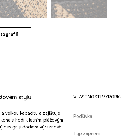
tografií
ážovém stylu
VLASTNOSTI VÝROBKU
 a velkou kapacitu a zajišťuje
Podšívka
konale hodí k letním, plážovým
ný design jí dodává výraznost
Typ zapínání