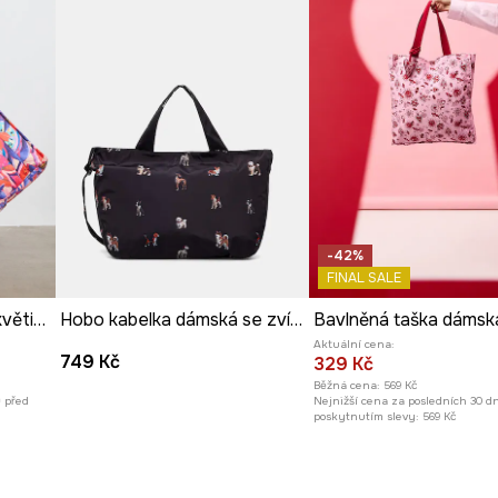
-42%
FINAL SALE
Nákupní taška dámská květinová
Hobo kabelka dámská se zvířecím vzorem
Aktuální cena:
749 Kč
329 Kč
Běžná cena:
569 Kč
ů před
Nejnižší cena za posledních 30 d
poskytnutím slevy:
569 Kč