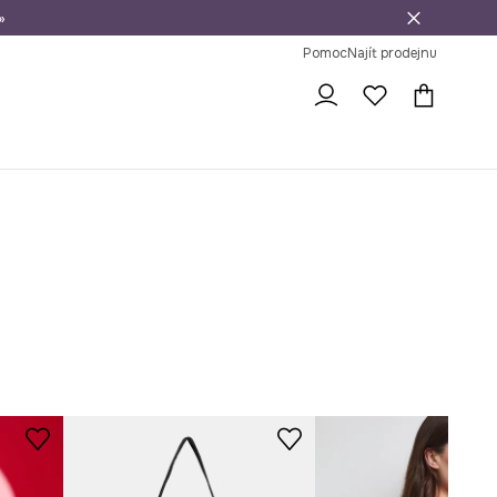
»
dní na vrácení zboží
Pomoc
Najít prodejnu