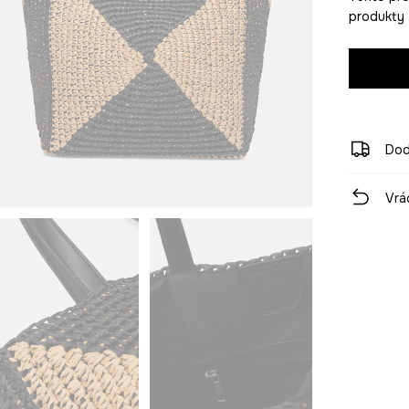
produkty z
Dod
Vrá