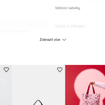
Velikost kabelky
ÚDAJE O VÝROBKU
 vzhled, ideální pro
Zobrazit více
Barva
rvanlivost a přispívá
ID produktu
RS26
 a další nezbytné
Výrobce
rání a bezpečné
ni a zajišťují