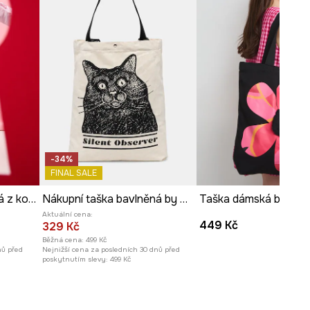
-34%
FINAL SALE
Bavlněná taška dámská z kolekce Valentine’s Day
Nákupní taška bavlněná by Aleksandra Czarny, Graphics Series
Aktuální cena:
449 Kč
329 Kč
Běžná cena:
499 Kč
nů před
Nejnižší cena za posledních 30 dnů před
poskytnutím slevy:
499 Kč