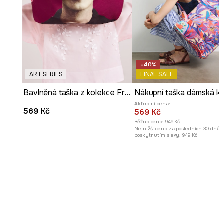
Vnitřní
kapsa na zip
přispívá k bezpečnému uložení dro
Přítomnost
podšívky
chrání vnitřek kabelky a usnadňuje
čistotě.
-40%
Vícebarevný design
dodává kabelce výraznost a podtrh
ART SERIES
FINAL SALE
charakter.
Bavlněná taška z kolekce Frida
Aktuální cena:
569 Kč
569 Kč
Běžná cena:
949 Kč
Nejnižší cena za posledních 30 dn
poskytnutím slevy:
949 Kč