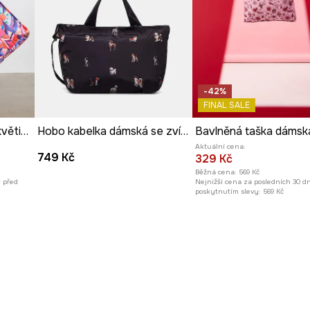
bností.
 její udržování v
-42%
uje její unikátní
FINAL SALE
Nákupní taška dámská květinová
Hobo kabelka dámská se zvířecím vzorem
Aktuální cena:
749 Kč
329 Kč
Běžná cena:
569 Kč
ů před
Nejnižší cena za posledních 30 d
poskytnutím slevy:
569 Kč