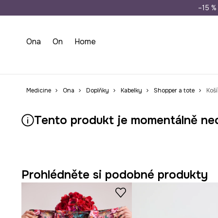
Doprava zdarma př
–15 % 
Ona
On
Home
Medicine
Ona
Doplňky
Kabelky
Shopper a tote
Koš
Tento produkt je momentálně ne
Prohlédněte si podobné produkty