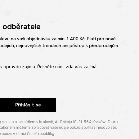
 odběratele
slevu na vaši objednávku za min. 1 400 Kč. Platí pro nové
odejích, nejnovějších trendech ani přístup k předprodejům
s opravdu zajímá. Řekněte nám, zda vás zajímá:
Přihlásit se
. z o.o. se sídlem v Krakově, Al. Pokoju 18, 31-564 Kraków. Tento
e zákonem můžeme zpracovat vaše údaje pokud souhlas neodvoláte.
pouze v rámci České republiky.