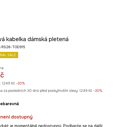
vá kabelka dámská pletená
ná RS26-TOD915
INAL SALE
na:
Kč
:
1249 Kč
-30%
na za posledních 30 dnů před poskytnutím slevy:
1249 Kč
 -30%
ícebarevná
 není dostupný
dukt je momentálně nedostupný. Podívejte se na další