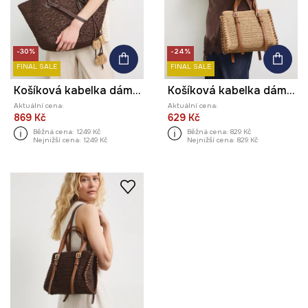
-30%
-24%
FINAL SALE
FINAL SALE
Košíková kabelka dámská pletená
Košíková kabelka dámská z pletenky
Aktuální cena:
Aktuální cena:
869 Kč
629 Kč
Běžná cena:
1249 Kč
Běžná cena:
829 Kč
Nejnižší cena:
1249 Kč
Nejnižší cena:
829 Kč