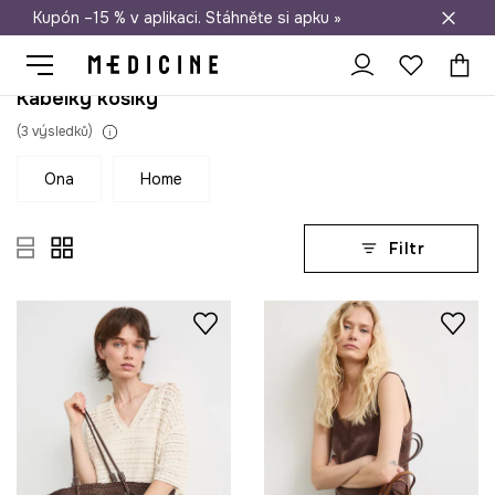
Kupón –15 % v aplikaci. Stáhněte si apku »
Doprava zdarma při nákupu nad 1 200 Kč
Kabelky košíky
(
3
výsledků
)
ona
home
Filtr