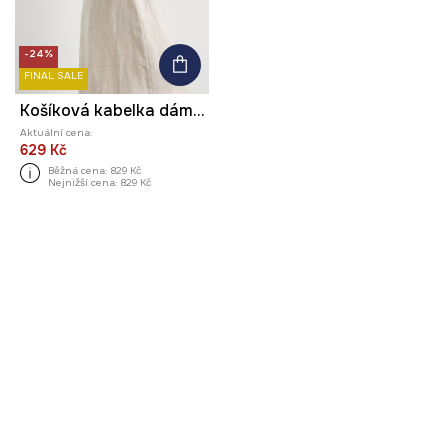
-24%
FINAL SALE
Košíková kabelka dámská pletená
Aktuální cena:
629 Kč
Běžná cena:
829 Kč
Nejnižší cena:
829 Kč