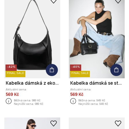
-42%
-40%
FINAL SALE
FINAL SALE
Kabelka dámská z ekokůže
Kabelka dámská se strukturou
Aktuální cena:
Aktuální cena:
569 Kč
569 Kč
Běžná cena:
989 Kč
Běžná cena:
949 Kč
Nejnižší cena:
989 Kč
Nejnižší cena:
949 Kč