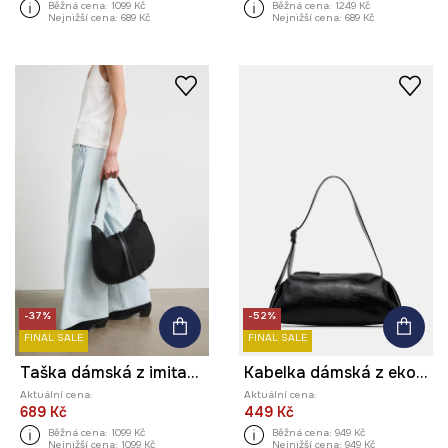
Běžná cena:
1099 Kč
Běžná cena:
1249 Kč
Nejnižší cena:
689 Kč
Nejnižší cena:
689 Kč
-37%
-52%
FINAL SALE
FINAL SALE
Taška dámská z imitace semiše
Kabelka dámská z ekokůže
Aktuální cena:
Aktuální cena:
689 Kč
449 Kč
Běžná cena:
1099 Kč
Běžná cena:
949 Kč
Nejnižší cena:
1099 Kč
Nejnižší cena:
949 Kč