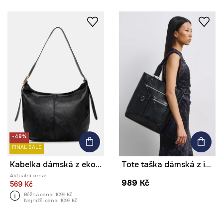
-48%
FINAL SALE
Kabelka dámská z ekokůže
Tote taška dámská z imitace kůže hladká
Aktuální cena:
989 Kč
569 Kč
Běžná cena:
1099 Kč
Nejnižší cena:
1099 Kč