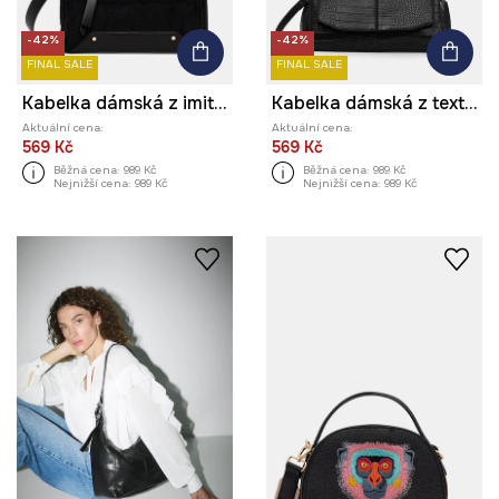
-42%
-42%
FINAL SALE
FINAL SALE
Kabelka dámská z imitace semiše a imitace kůže
Kabelka dámská z texturované imitace kůže
Aktuální cena:
Aktuální cena:
569 Kč
569 Kč
Běžná cena:
989 Kč
Běžná cena:
989 Kč
Nejnižší cena:
989 Kč
Nejnižší cena:
989 Kč