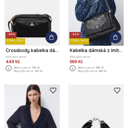
-40%
-42%
FINAL SALE
FINAL SALE
Crossbody kabelka dámská z imitace kůže
Kabelka dámská z imitace kůže, s ozdobným prošíváním
Aktuální cena:
Aktuální cena:
449 Kč
569 Kč
Běžná cena:
749 Kč
Běžná cena:
989 Kč
Nejnižší cena:
749 Kč
Nejnižší cena:
989 Kč