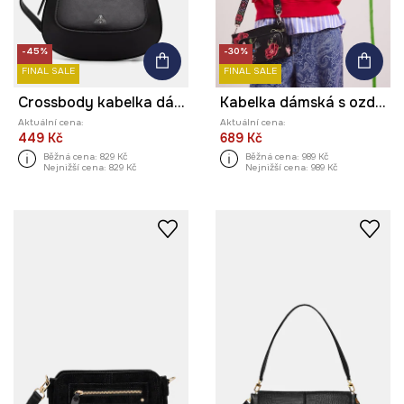
-45%
-30%
FINAL SALE
FINAL SALE
Crossbody kabelka dámská z imitace kůže
Kabelka dámská s ozdobnými výšivkami
Aktuální cena:
Aktuální cena:
449 Kč
689 Kč
Běžná cena:
829 Kč
Běžná cena:
989 Kč
Nejnižší cena:
829 Kč
Nejnižší cena:
989 Kč