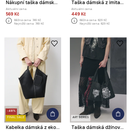
Nákupní taška dámská bavlněná
Taška dámská z imitace kůže
Aktuální cena:
Aktuální cena:
569 Kč
449 Kč
Běžná cena:
749 Kč
Běžná cena:
829 Kč
Nejnižší cena:
749 Kč
Nejnižší cena:
829 Kč
-48%
FINAL SALE
ART SERIES
Kabelka dámská z ekokůže
Taška dámská džínová z kolekce Tattoo Art by Mattia Provezza