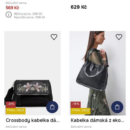
Aktuální cena:
629 Kč
569 Kč
Běžná cena:
1099 Kč
Nejnižší cena:
1099 Kč
-21%
-15%
FINAL SALE
FINAL SALE
Crossbody kabelka dámská z imitace kůže
Kabelka dámská z ekokůže
Aktuální cena:
Aktuální cena: