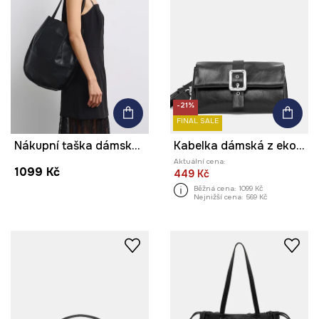
-21%
FINAL SALE
Nákupní taška dámská z imitace kůže
Kabelka dámská z ekokůže
Aktuální cena:
1099 Kč
449 Kč
Běžná cena:
1099 Kč
Nejnižší cena:
569 Kč