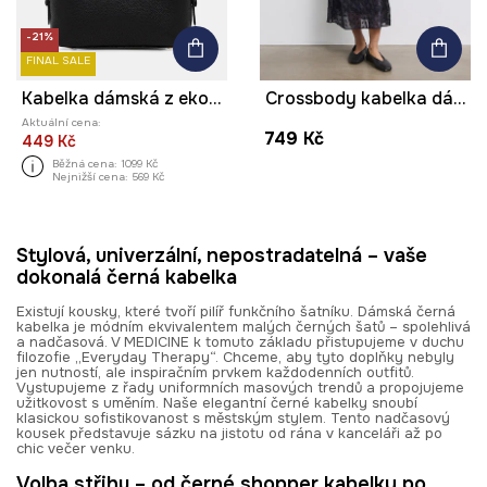
-21%
FINAL SALE
Kabelka dámská z ekokůže
Crossbody kabelka dámská z imitace kůže
Aktuální cena:
749 Kč
449 Kč
Běžná cena:
1099 Kč
Nejnižší cena:
569 Kč
Stylová, univerzální, nepostradatelná – vaše
dokonalá černá kabelka
Existují kousky, které tvoří pilíř funkčního šatníku. Dámská černá
kabelka je módním ekvivalentem malých černých šatů – spolehlivá
a nadčasová. V MEDICINE k tomuto základu přistupujeme v duchu
filozofie „Everyday Therapy“. Chceme, aby tyto doplňky nebyly
jen nutností, ale inspiračním prvkem každodenních outfitů.
Vystupujeme z řady uniformních masových trendů a propojujeme
užitkovost s uměním. Naše elegantní černé kabelky snoubí
klasickou sofistikovanost s městským stylem. Tento nadčasový
kousek představuje sázku na jistotu od rána v kanceláři až po
chic večer venku.
Volba střihu – od černé shopper kabelky po