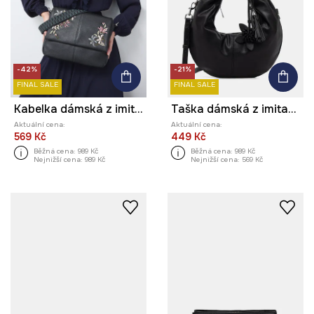
-42%
-21%
FINAL SALE
FINAL SALE
Kabelka dámská z imitace kůže, s ozdobným prošíváním
Taška dámská z imitace kůže s klíčenkou
Aktuální cena:
Aktuální cena:
569 Kč
449 Kč
Běžná cena:
989 Kč
Běžná cena:
989 Kč
Nejnižší cena:
989 Kč
Nejnižší cena:
569 Kč