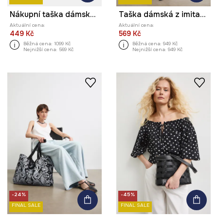
Nákupní taška dámská z imitace kůže
Taška dámská z imitace kůže
Aktuální cena:
Aktuální cena:
449 Kč
569 Kč
Běžná cena:
1099 Kč
Běžná cena:
949 Kč
Nejnižší cena:
569 Kč
Nejnižší cena:
949 Kč
-24%
-45%
FINAL SALE
FINAL SALE