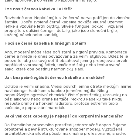
zakomponovat ji do vašeho každodenního stylu.
Lze nosit černou kabelku i v létě?
Rozhodně ano. Neplatí mýtus, že černá barva patří jen do zimního
šatníku. Dobře zvolená černá kabelka dokáže vkusně uzemnit
lehké a vzdušné letní outfity. Skvěle funguje, pokud ji vizuálně
propojíte s dalšími černými detaily, jako jsou sluneční brýle,
kožený pásek nebo sandály.
Hodí se černá kabelka k hnědým botám?
Ano, moderní móda ráda boří stará a rigidní pravidla. Kombinace
černé a hnědé je dnes považována za velmi stylovou. Důležité je
pouze to, aby celkový outfit obsahoval jemný propojovací prvek –
například vzorovaný šátek, umělecké šaty nebo texturované
sako, které oba odstíny harmonicky sladí.
Jak bezpečně vyčistit černou kabelku z ekokůže?
Údržba je velmi snadná. Vnější povrch jemně otřete měkkým, mírně
navlhčeným hadříkem s kapkou jemného mýdla. Nikdy
nepoužívejte agresivní chemické čisticí prostředky, ubrousky na
bázi alkoholu nebo drsné kartáče. Mokrou kabelku také nikdy
nesušte přímo na horkém radiátoru, protože extrémní teplo
způsobuje popraskání materiálu.
Jaká velikost kabelky je nejlepší do korporátní kanceláře?
Do formálního pracovního prostředí jednoznačně doporučujeme
prostorné a pevně strukturované shopper modely. Vyztužená,
architektonická silueta působí maximálně profesionálně, snadno