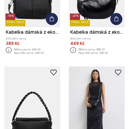
-13%
-21%
FINAL SALE
FINAL SALE
Kabelka dámská z ekokůže
Kabelka dámská z ekokůže
Aktuální cena:
Aktuální cena:
389 Kč
449 Kč
Běžná cena:
949 Kč
Běžná cena:
989 Kč
Nejnižší cena:
449 Kč
Nejnižší cena:
569 Kč