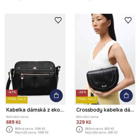
-37%
-26%
FINAL SALE
FINAL SALE
Kabelka dámská z ekokůže černá barva
Crossbody kabelka dámská z imitace kůže
Aktuální cena:
Aktuální cena:
689 Kč
329 Kč
Běžná cena:
1099 Kč
Běžná cena:
829 Kč
Nejnižší cena:
1099 Kč
Nejnižší cena:
449 Kč