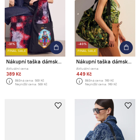
-31%
-40%
FINAL SALE
FINAL SALE
Nákupní taška dámská bavlněná z kolekce Kit Mizeres x Medicine
Nákupní taška dámská bavlněná rostlinná
Aktuální cena:
Aktuální cena:
389 Kč
449 Kč
Běžná cena:
569 Kč
Běžná cena:
749 Kč
Nejnižší cena:
569 Kč
Nejnižší cena:
749 Kč