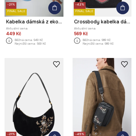
-21%
-42%
FINAL SALE
FINAL SALE
Kabelka dámská z ekokůže
Crossbody kabelka dámská z imitace kůže z kolekce Kit Mizeres x Medicine
Aktuální cena:
Aktuální cena:
449 Kč
569 Kč
Běžná cena:
949 Kč
Běžná cena:
989 Kč
Nejnižší cena:
569 Kč
Nejnižší cena:
989 Kč
-21%
-45%