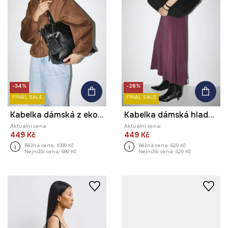
-34%
-28%
FINAL SALE
FINAL SALE
Kabelka dámská z ekokůže
Kabelka dámská hladký povrch
Aktuální cena:
Aktuální cena:
449 Kč
449 Kč
Běžná cena:
1099 Kč
Běžná cena:
629 Kč
Nejnižší cena:
689 Kč
Nejnižší cena:
629 Kč