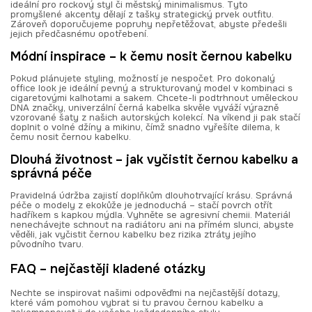
ideální pro rockový styl či městský minimalismus. Tyto
promyšlené akcenty dělají z tašky strategický prvek outfitu.
Zároveň doporučujeme popruhy nepřetěžovat, abyste předešli
jejich předčasnému opotřebení.
Módní inspirace – k čemu nosit černou kabelku
Pokud plánujete styling, možností je nespočet. Pro dokonalý
office look je ideální pevný a strukturovaný model v kombinaci s
cigaretovými kalhotami a sakem. Chcete-li podtrhnout uměleckou
DNA značky, univerzální černá kabelka skvěle vyváží výrazně
vzorované šaty z našich autorských kolekcí. Na víkend ji pak stačí
doplnit o volné džíny a mikinu, čímž snadno vyřešíte dilema, k
čemu nosit černou kabelku.
Dlouhá životnost – jak vyčistit černou kabelku a
správná péče
Pravidelná údržba zajistí doplňkům dlouhotrvající krásu. Správná
péče o modely z ekokůže je jednoduchá – stačí povrch otřít
hadříkem s kapkou mýdla. Vyhněte se agresivní chemii. Materiál
nenechávejte schnout na radiátoru ani na přímém slunci, abyste
věděli, jak vyčistit černou kabelku bez rizika ztráty jejího
původního tvaru.
FAQ – nejčastěji kladené otázky
Nechte se inspirovat našimi odpověďmi na nejčastější dotazy,
které vám pomohou vybrat si tu pravou černou kabelku a