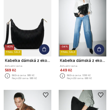
-42%
-34%
FINAL SALE
FINAL SALE
Kabelka dámská z ekokůže
Kabelka dámská z ekokůže
Aktuální cena:
Aktuální cena:
569 Kč
449 Kč
Běžná cena:
989 Kč
Běžná cena:
1099 Kč
Nejnižší cena:
989 Kč
Nejnižší cena:
689 Kč