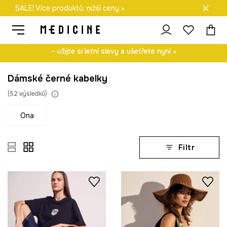
SALE! Více produktů, nižší ceny »
Doprava zdarma při nákupu nad 1 200 Kč
Letní výprodej pokračuje! Objevte ještě více produktů za nižší ceny
– užijte si letní slevy a ušetřete nyní »
Dámské černé kabelky
(
52
výsledků
)
ona
Filtr