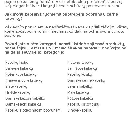
pojme dokumenty formátu A4 i notebook a perfektně si udržuje
svůj elegantní tvar, i když ji během schůzky postavíte na zem.
Jak mohu zabránit rychlému opotřebení popruhů u černé
kabelky?
Základním pravidlem je nepřetěžovat kabelku příliš těžkými věcmi,
které způsobují enormní mechanický tlak na ucha, švy a úchyty
popruhů.
Pokud jste v této kategorii nenašli žádné zajímavé produkty,
nezoufejte – v MEDICINE máme širokou nabídku. Podívejte se
na další související kategorie:
Kabelky hobo
Pletené kabelky
Barevné kabelky
Semišové kabelky
Koženkové kabelky
Kabelky košíky
Tmavě modré kabelky
Dámské černé kabelky
Zlaté kabelky
Zelené kabelky
Hnědé kabelky
Malé kabelky
Dámské béžové kabelky
Růžové kabelky
Dámské letní kabelky
Kabelky listonošky
Kabelky s odepínacím popruhem
Vínové kabelky