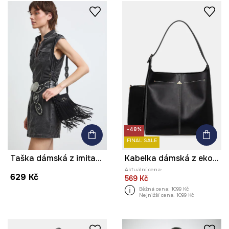
-48%
FINAL SALE
Taška dámská z imitace semiše
Kabelka dámská z ekokůže
Aktuální cena:
629 Kč
569 Kč
Běžná cena:
1099 Kč
Nejnižší cena:
1099 Kč