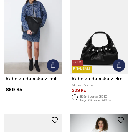
-26%
FINAL SALE
Kabelka dámská z imitace semiše
Kabelka dámská z ekokůže s aplikací
Aktuální cena:
869 Kč
329 Kč
Běžná cena:
989 Kč
Nejnižší cena:
449 Kč