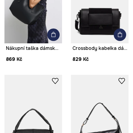
Nákupní taška dámská z imitace kůže hladká
Crossbody kabelka dámská z imitace kůže
869 Kč
829 Kč