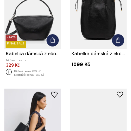
-42%
FINAL SALE
Kabelka dámská z ekokůže
Kabelka dámská z ekokůže
Aktuální cena:
1099 Kč
329 Kč
Běžná cena:
869 Kč
Nejnižší cena:
569 Kč