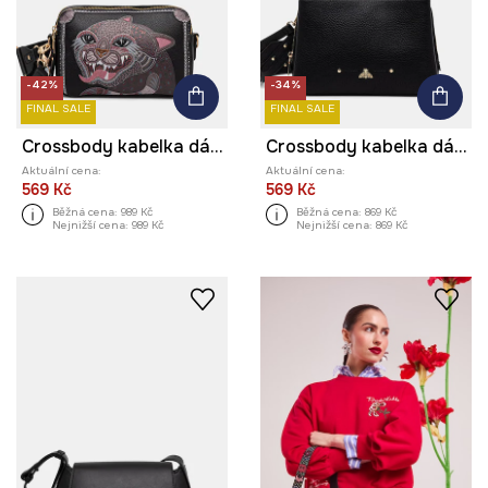
-42%
-34%
FINAL SALE
FINAL SALE
Crossbody kabelka dámská z imitace kůže
Crossbody kabelka dámská z imitace kůže
Aktuální cena:
Aktuální cena:
569 Kč
569 Kč
Běžná cena:
989 Kč
Běžná cena:
869 Kč
Nejnižší cena:
989 Kč
Nejnižší cena:
869 Kč