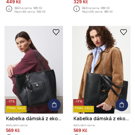
449 Kč
329 Kč
Běžná cena:
989 Kč
Běžná cena:
989 Kč
Nejnižší cena:
569 Kč
Nejnižší cena:
389 Kč
-17%
-17%
FINAL SALE
FINAL SALE
Kabelka dámská z ekokůže
Kabelka dámská z ekokůže
Aktuální cena:
Aktuální cena:
569 Kč
569 Kč