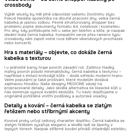
crossbody
Výběr siluety by měl plně odpovídat vašemu životnímu stylu.
Pokud hledáte společníka na dlouhé pracovní dny, velká černá
kabelka je jasnou volbou. Pevně strukturovaný shopper bez
problému pojme dokumenty formátu A4, notebook i kosmetiku.
Pro dny, kdy potřebujete mít u sebe jen telefon a klíče, je naopak
ideální malá černá kabelka. Kompaktní verze přes rameno typu
crossbody vám zajistí volné ruce během víkendových procházek
nebo koncertů.
Hra s materiály – objevte, co dokáže černá
kabelka s texturou
I u jednolité barvy hraje povrch zásadní roli. Zatímco hladký
matný povrch působí minimalisticky, černá kabelka s texturou –
například s imitací krokodýlí kůže – dodá vzhledu moderní hranu.
Velmi populární je také prošívání, které modelům dodává
zajímavou hloubku. Naše designy MEDICINE sázejí na
propracované detaily. Jako skvělá alternativa ke klasické kůži u
nás dominuje vysoce kvalitní ekokůže. Tu navíc doplňujeme o
originálně potištěné vnitřní podšívky a autorské visačky.
Detaily a kování – černá kabelka se zlatým
řetězem nebo stříbrnými akcenty
Kovové prvky určují celkový charakter doplňku. Černá kabelka se
zlatým řetězem vyzařuje eleganci a skvěle ladí se šperky v
teplých tónech. Naopak stříbrné kování přináší chladnější estetiku,