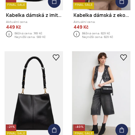
FINAL SALE
FINAL SALE
Kabelka dámská z imitace semiše
Kabelka dámská z ekokůže s aplikací
Aktuální cena:
Aktuální cena:
449 Kč
449 Kč
Běžná cena:
749 Kč
Běžná cena:
829 Kč
Nejnižší cena:
569 Kč
Nejnižší cena:
829 Kč
-21%
-40%
FINAL SALE
FINAL SALE