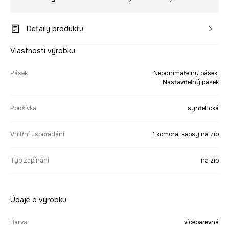
Detaily produktu
Vlastnosti výrobku
Pásek
Neodnímatelný pásek,
Nastavitelný pásek
Podšívka
syntetická
Vnitřní uspořádání
1 komora, kapsy na zip
Typ zapínání
na zip
Údaje o výrobku
Barva
vícebarevná