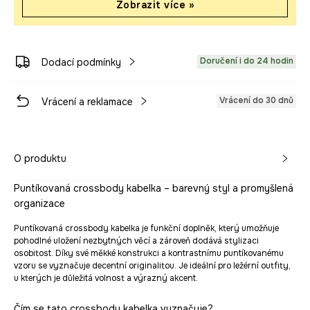
Zobrazit více »
Doručení i do 24 hodin
Dodací podmínky
Vrácení do 30 dnů
Vrácení a reklamace
O produktu
Puntíkovaná crossbody kabelka – barevný styl a promyšlená
organizace
Puntíkovaná crossbody kabelka je funkční doplněk, který umožňuje
pohodlné uložení nezbytných věcí a zároveň dodává stylizaci
osobitost. Díky své měkké konstrukci a kontrastnímu puntíkovanému
vzoru se vyznačuje decentní originalitou. Je ideální pro ležérní outfity,
u kterých je důležitá volnost a výrazný akcent.
Čím se tato crossbody kabelka vyznačuje?