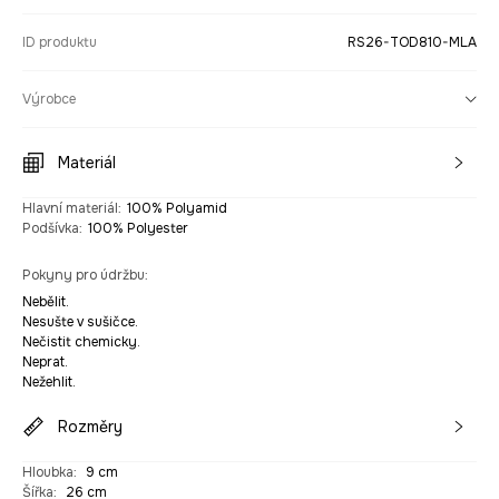
ID produktu
RS26-TOD810-MLA
Výrobce
Materiál
Hlavní materiál
:
100% Polyamid
Podšívka
:
100% Polyester
Pokyny pro údržbu
:
Nebělit.
Nesušte v sušičce.
Nečistit chemicky.
Neprat.
Nežehlit.
Rozměry
Hloubka
:
9 cm
Šířka
:
26 cm