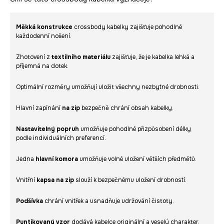
Měkká konstrukce
crossbody kabelky zajišťuje pohodlné
každodenní nošení.
Zhotovení z
textilního materiálu
zajišťuje, že je kabelka lehká a
příjemná na dotek.
Optimální rozměry umožňují uložit všechny nezbytné drobnosti.
Hlavní zapínání
na zip
bezpečně chrání obsah kabelky.
Nastavitelný popruh
umožňuje pohodlné přizpůsobení délky
podle individuálních preferencí.
Jedna
hlavní komora
umožňuje volné uložení větších předmětů.
Vnitřní
kapsa na zip
slouží k bezpečnému uložení drobností.
Podšívka
chrání vnitřek a usnadňuje udržování čistoty.
Puntíkovaný vzor
dodává kabelce originální a veselý charakter.