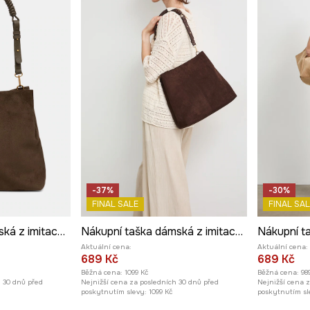
-37%
-30%
FINAL SALE
FINAL SAL
nákupní taška dámská z imitace semiše
Nákupní taška dámská z imitace semiše
Aktuální cena:
Aktuální cena:
689 Kč
689 Kč
Běžná cena:
1099 Kč
Běžná cena:
98
h 30 dnů před
Nejnižší cena za posledních 30 dnů před
Nejnižší cena 
poskytnutím slevy:
1099 Kč
poskytnutím sl