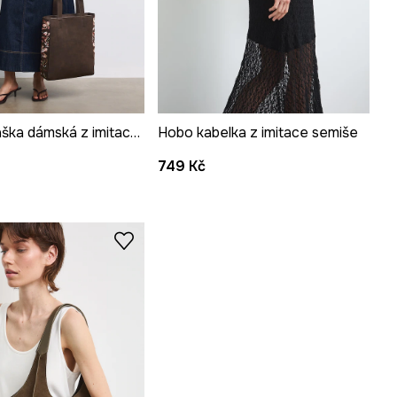
Nákupní taška dámská z imitace semiše s výšivkami
Hobo kabelka z imitace semiše
749 Kč