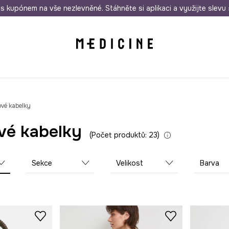
i nákupu nad 1 200 Kč
s kupónem na vše nezlevněné. Stáhněte si aplikaci a využijte slevu 
Odeslání i do 24 hodin
30 
vé kabelky
vé kabelky
Počet produktů: 23
Sekce
Velikost
Barva