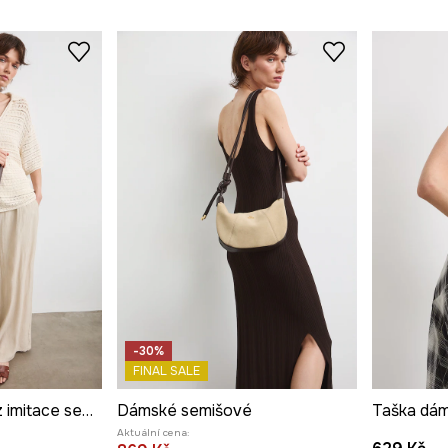
-30%
FINAL SALE
Ledvinka dámská z imitace semiše
Dámské semišové
Taška dám
Aktuální cena: