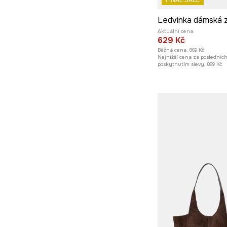
FINAL SALE
Aktuální cena:
629 Kč
Běžná cena:
869 Kč
Nejnižší cena za posledníc
poskytnutím slevy:
869 Kč