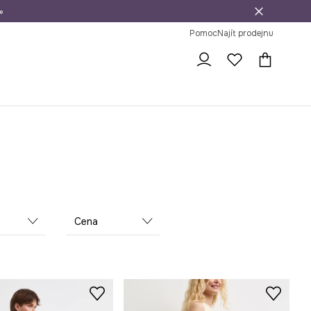
»
dní na vrácení zboží
Pomoc
Najít prodejnu
Cena