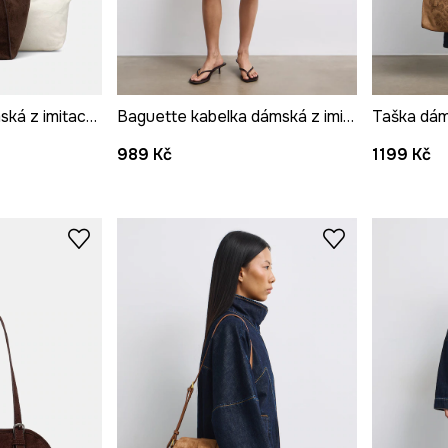
Nákupní taška dámská z imitace semiše
Baguette kabelka dámská z imitace semiše s výšivkami
989 Kč
1199 Kč