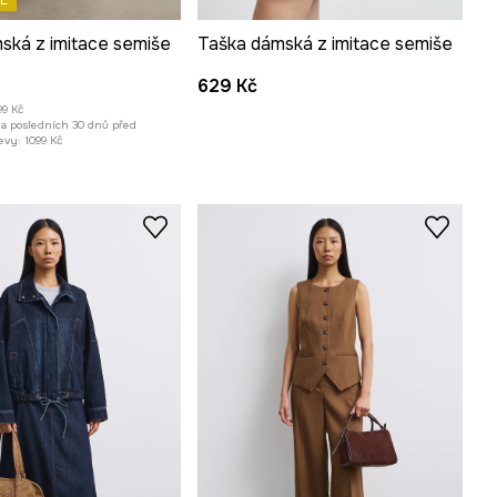
E
ská z imitace semiše
Taška dámská z imitace semiše
629 Kč
99 Kč
za posledních 30 dnů před
evy:
1099 Kč