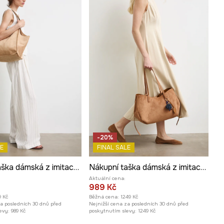
-20%
E
FINAL SALE
Nákupní taška dámská z imitace semiše
Nákupní taška dámská z imitace semiše
Aktuální cena:
989 Kč
9 Kč
Běžná cena:
1249 Kč
za posledních 30 dnů před
Nejnižší cena za posledních 30 dnů před
evy:
989 Kč
poskytnutím slevy:
1249 Kč