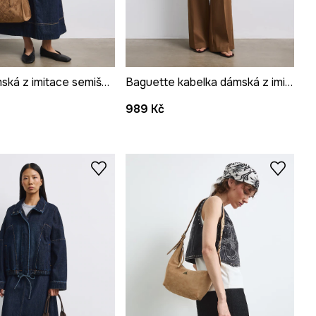
Taška dámská z imitace semiše s výšivkami
Baguette kabelka dámská z imitace semiše s výšivkami
989 Kč