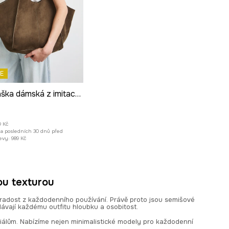
E
Nákupní taška dámská z imitace semiše
9 Kč
za posledních 30 dnů před
evy:
989 Kč
ou texturou
 radost z každodenního používání. Právě proto jsou semišové
ávají každému outfitu hloubku a osobitost.
iálům. Nabízíme nejen minimalistické modely pro každodenní