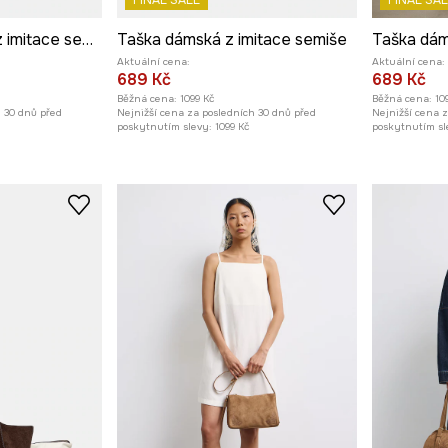
FINAL SALE
FINAL SAL
Ledvinka dámská z imitace semiše
Taška dámská z imitace semiše
Taška dám
Aktuální cena:
Aktuální cena:
689 Kč
689 Kč
Běžná cena:
1099 Kč
Běžná cena:
10
h 30 dnů před
Nejnižší cena za posledních 30 dnů před
Nejnižší cena 
poskytnutím slevy:
1099 Kč
poskytnutím sl