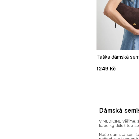
Taška dámská sem
1249 Kč
Dámská semiš
V MEDICINE věříme, 
kabelky důležitou s
Naše dámská semišov
nošení, ale i varian