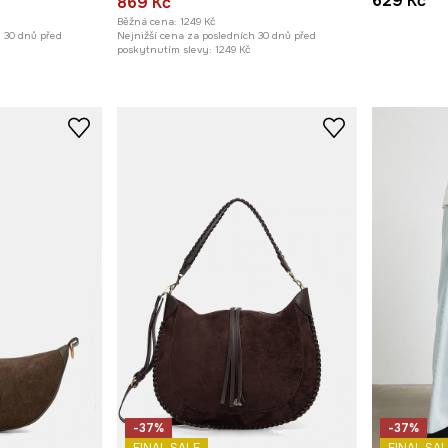
629 Kč
869 Kč
Běžná cena:
1249 Kč
h 30 dnů před
Nejnižší cena za posledních 30 dnů před
poskytnutím slevy:
1249 Kč
-37%
-37%