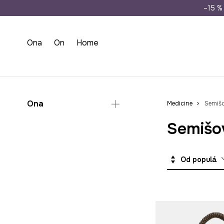
Doprava zdarma př
–15 % 
Ona
On
Home
Ona
Medicine
Semišo
Semišo
Doplňky
Kabelky
Od populárních