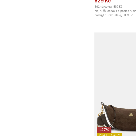
629 Kč
Běžná cena:
869 Kč
Nejnižší cena za posledníc
poskytnutím slevy:
869 Kč
-27%