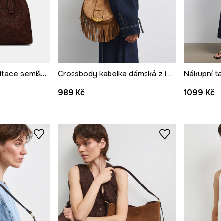
Taška dámská z imitace semiše s výšivkami
Crossbody kabelka dámská z imitace semiše
989 Kč
1099 Kč