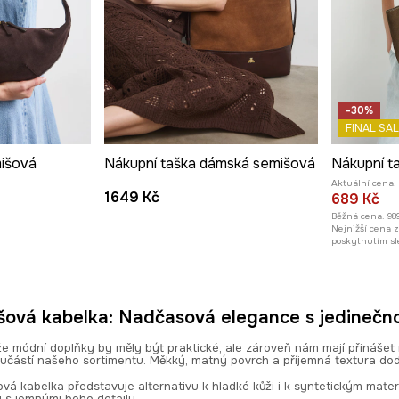
-30%
FINAL SAL
išová
Nákupní taška dámská semišová
Aktuální cena:
1649 Kč
689 Kč
Běžná cena:
98
Nejnižší cena 
poskytnutím sl
ová kabelka: Nadčasová elegance s jedinečn
že módní doplňky by měly být praktické, ale zároveň nám mají přinášet
oučástí našeho sortimentu. Měkký, matný povrch a příjemná textura dod
á kabelka představuje alternativu k hladké kůži i k syntetickým mater
ty s jemnými boho detaily.