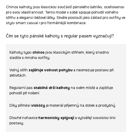
Chinos kalhoty jsou klasickou součástí pánského šatníku, oceňovanou
pro svou všestrannost. Tento model v sobě spojuje pohodlí volného
střihu a eleganci béžové látky. Skvěle poslouží jako základ pro outfity ve
stylu smart casual i pro formálnější kombinace.
Čím se tyto pánské kalhoty s regular pasem vyznačují?
Kalhoty typu
chinos
jsou klasickým střihem, který snadno
sladíte s mnoha outfity.
Volný střih
zajišťuje volnost pohybu
a neomezuje postavu při
aktivitách.
Regularní pas
stabilně drží kalhoty
na svém místě a zajišťuje
pohodlí při nošení.
Díky příměsi
viskózy
je materiál příjemný na dotek a prodyšný.
Dlouhé nohavice
harmonicky splývají
a vytvářejí souvislou linii
postavy.