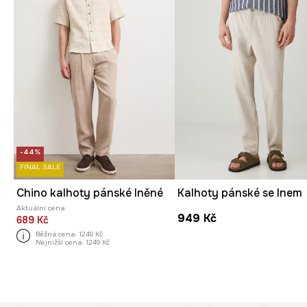
-44%
FINAL SALE
Chino kalhoty pánské lněné
Kalhoty pánské se lnem
Aktuální cena:
949 Kč
689 Kč
Běžná cena:
1249 Kč
Nejnižší cena:
1249 Kč