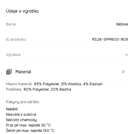
Údaje o výrobku
Barva
béžová
ID produktu
RS26-SPM600-80X
Výrobce
Materiál
Hlavní materiál
:
65% Polyester, 31% Viskóza, 4% Elastan
Podšívka
:
80% Polyester, 20% Bavlna
Pokyny pro údržbu
:
Nebělit.
Nesušte v sušičce.
Nečistit chemicky.
Prát při max. teplotě 30 °C.
Žehlit při max. teplotě 150 °C.