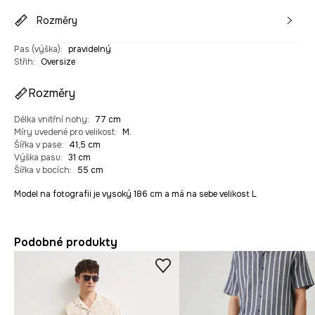
Rozměry
Pas (výška)
:
pravidelný
Střih
:
Oversize
Rozměry
Délka vnitřní nohy
:
77 cm
Míry uvedené pro velikost
:
M.
Šířka v pase
:
41,5 cm
Výška pasu
:
31 cm
Šířka v bocích
:
55 cm
Model na fotografii je vysoký 186 cm a má na sebe velikost L
Podobné produkty