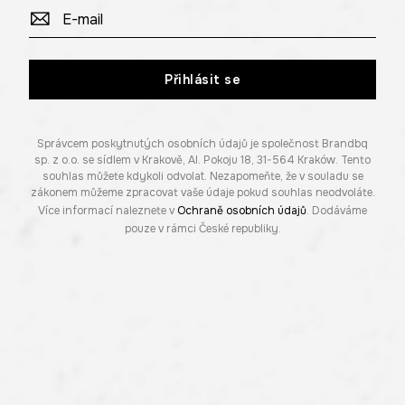
Přihlásit se
Správcem poskytnutých osobních údajů je společnost Brandbq
sp. z o.o. se sídlem v Krakově, Al. Pokoju 18, 31-564 Kraków. Tento
souhlas můžete kdykoli odvolat. Nezapomeňte, že v souladu se
zákonem můžeme zpracovat vaše údaje pokud souhlas neodvoláte.
Více informací naleznete v
Ochraně osobních údajů
. Dodáváme
pouze v rámci České republiky.