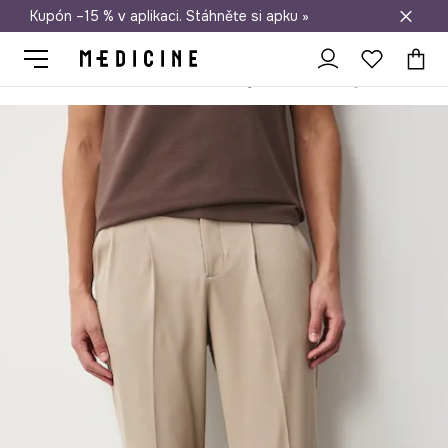
Kupón –15 % v aplikaci. Stáhněte si apku »
Doprava zdarma při nákupu nad 1 200 Kč
Medicine
On
Oblečení
Kalhoty
Chino kalhoty pánské s visk