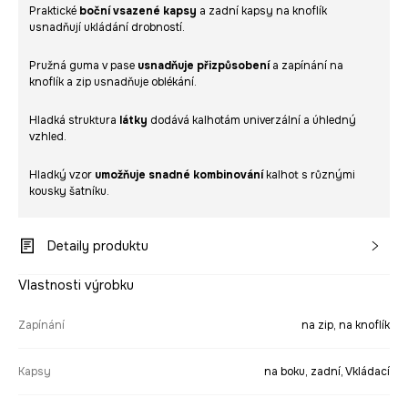
Praktické
boční vsazené kapsy
a zadní kapsy na knoflík
usnadňují ukládání drobností.
Pružná guma v pase
usnadňuje přizpůsobení
a zapínání na
knoflík a zip usnadňuje oblékání.
Hladká struktura
látky
dodává kalhotám univerzální a úhledný
vzhled.
Hladký vzor
umožňuje snadné kombinování
kalhot s různými
kousky šatníku.
Detaily produktu
Vlastnosti výrobku
Zapínání
na zip, na knoflík
Kapsy
na boku, zadní, Vkládací